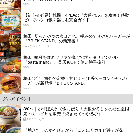
favy
2
【初心者必見】札幌・4PLAの『大通バル』を攻略！移動
ゼロでハシゴ飯を楽しむ完全ガイド
favy
3
梅田│切ったやつの次はこれ。極みのてりやきバーガーが
『BRISK STAND』の新定番！
favyグルメニュース
4
梅田│喧騒を離れソファで寛ぐ穴場イタリアンバル
『pasta stand』。長居もOKで使い勝手抜群
favy
5
梅田限定！海外の定番・甘じょっぱ系ベーコンジャムバ
ーガーが新登場『BRISK STAND』
favy
グルメイベント
8/6〜｜ゆずぽん酢でさっぱり！大根おろしをのせた夏限
定のカルビ丼を販売『焼きたてのかるび』
8月6日(木) 〜
『焼きたてのかるび』から「にんにくカルビ丼」が発