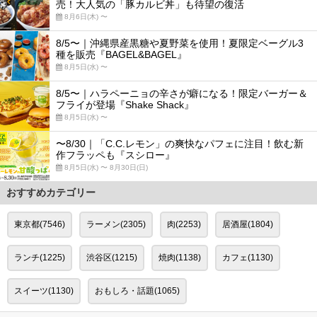
売！大人気の「豚カルビ丼」も待望の復活
8月6日(木) 〜
8/5〜｜沖縄県産黒糖や夏野菜を使用！夏限定ベーグル3
種を販売『BAGEL&BAGEL』
8月5日(水) 〜
8/5〜｜ハラペーニョの辛さが癖になる！限定バーガー＆
フライが登場『Shake Shack』
8月5日(水) 〜
〜8/30｜「C.C.レモン」の爽快なパフェに注目！飲む新
作フラッペも『スシロー』
8月5日(水) 〜 8月30日(日)
おすすめカテゴリー
東京都(7546)
ラーメン(2305)
肉(2253)
居酒屋(1804)
ランチ(1225)
渋谷区(1215)
焼肉(1138)
カフェ(1130)
スイーツ(1130)
おもしろ・話題(1065)