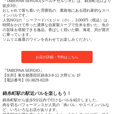
『TABERNA SERGIO(タベルナセルジオ)』は、錦糸町北口より
徒歩3分。
おしゃれで落ち着いた雰囲気の、裏路地にある隠れ家的なスペ
インバルです。
人気NO1の「シーフードパエジャ（小）」3,000円（税込）は、
時間をかけて作った濃厚な自家製スープで生米を炊いた、魚介
の旨味を堪能できる逸品。香ばしく焼いた鯛、海老、貝が贅沢
に乗っています。
ソムリエ厳選のワインを合わせてお楽しみください。
お店の詳細・予約はこちら
『TABERNA SERGIO』
【住所】東京都墨田区錦糸3-8-11 大野ビル 1F
【電話番号】03-3829-8228
錦糸町駅の駅近バルを楽しもう！
錦糸町駅から徒歩5分以内で行けるバルを紹介しました。
肉を切るパフォーマンスが人気の「肉バル」やスペインバルな
ど、いろいろなお店があります。