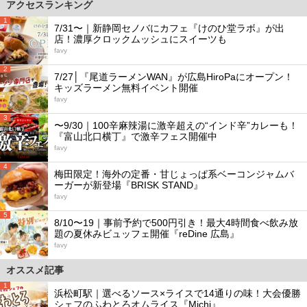
アクセスランキング
1
7/31〜｜新静岡セノバにカフェ『けのひ堂ラボ』が出
店！濃厚クロックムッシュにスイーツも
favy
2
7/27│『尾道ラーメンWAN』が広島HiroPaにオープン！
キッズラーメン無料イベント開催
favy
3
〜9/30｜100辛麻辣湯に激辛超えの“インド辛”カレーも！
『富山北口横丁』で激辛フェス開催中
favy
4
梅田限定！海外の定番・甘じょっぱ系ベーコンジャムバ
ーガーが新登場『BRISK STAND』
favy
5
8/10〜19｜事前予約で500円引き！最大4時間食べ飲み放
題の夏休みビュッフェ開催『reDine 広島』
favy
オススメ記事
1
浜松町駅｜選べるソース×ライスで14通りの味！大会優勝
シェフのふわとろオムライス『Michi』