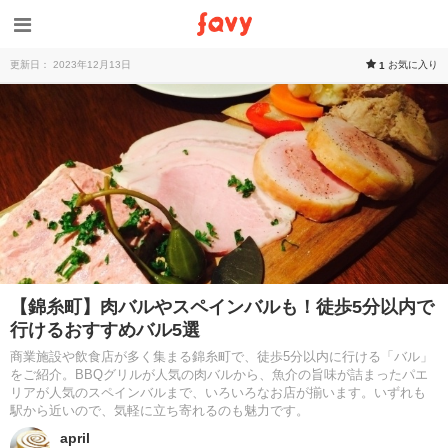
更新日： 2023年12月13日
お気に入り
1
【錦糸町】肉バルやスペインバルも！徒歩5分以内で
行けるおすすめバル5選
商業施設や飲食店が多く集まる錦糸町で、徒歩5分以内に行ける「バル」
をご紹介。BBQグリルが人気の肉バルから、魚介の旨味が詰まったパエ
リアが人気のスペインバルまで、いろいろなお店が揃います。いずれも
駅から近いので、気軽に立ち寄れるのも魅力です。
april