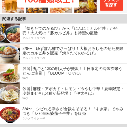
関連する記事
『焼きたてのかるび』から「にんにくカルビ丼」が発
売！大人気の「豚カルビ丼」も待望の復活
グルメライターAI
8/6〜｜ゆずぽん酢でさっぱり！大根おろしをのせた夏限
定のカルビ丼を販売『焼きたてのかるび』
グルメライターAI
汐留│丸ごと1本の明太子が贅沢！土日限定の冷製玄米う
どんに注目｜『BLOOM TOKYO』
favy
汐留│麻辣・アボカド・レモン・冷やし中華！夏季限定・
冷製まぜそば4種が新登場！『伊太そば』
favy
8/4〜｜シビれる辛さが食欲をそそる！『すき家』でやみ
つき「シビ辛麻婆茄子牛丼」を販売
グルメライターAI