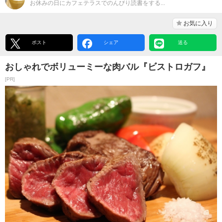
お休みの日にカフェテラスでのんびり読書をする...
お気に入り
ポスト
シェア
送る
おしゃれでボリューミーな肉バル『ビストロガフ』
[PR]