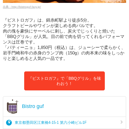
出典：http://bistroguf.favy.jp/
『ビストロガフ』は、錦糸町駅より徒歩5分。
クラフトビールやワインが楽しめる肉バルです。
肉の塊を豪快にサーベルに刺し、炭火でじっくりと焼いた
「BBQグリル」が人気。目の前で肉を切ってくれるパフォーマ
ンスは圧巻です。
「パティーニョ」1,850円（税込）は、ジューシーで柔らかく、
岩手門崎和牛の赤身のランプ肉（150g）の肉本来の味をしっか
りと楽しめると人気の一品です。
『ビストロガフ』で「BBQグリル」を味
わおう！
Bistro guf
東京都墨田区江東橋4-15-1 第六小崎ビル1F