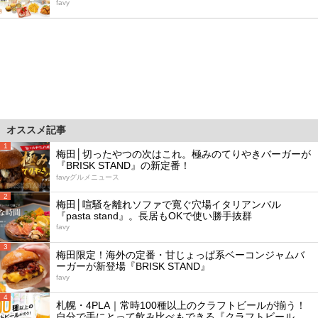
favy
オススメ記事
1
梅田│切ったやつの次はこれ。極みのてりやきバーガーが
『BRISK STAND』の新定番！
favyグルメニュース
2
梅田│喧騒を離れソファで寛ぐ穴場イタリアンバル
『pasta stand』。長居もOKで使い勝手抜群
favy
3
梅田限定！海外の定番・甘じょっぱ系ベーコンジャムバ
ーガーが新登場『BRISK STAND』
favy
4
札幌・4PLA｜常時100種以上のクラフトビールが揃う！
自分で手にとって飲み比べもできる『クラフトビール