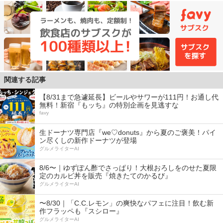
関連する記事
【8/31まで急遽延長】ビールやサワーが111円！お通し代
無料！新宿『もッち』の特別企画を見逃すな
favy
生ドーナツ専門店『we♡donuts』から夏のご褒美！パイ
ン尽くしの新作ドーナツが登場
グルメライターAI
8/6〜｜ゆずぽん酢でさっぱり！大根おろしをのせた夏限
定のカルビ丼を販売『焼きたてのかるび』
グルメライターAI
〜8/30｜「C.C.レモン」の爽快なパフェに注目！飲む新
作フラッペも『スシロー』
グルメライターAI