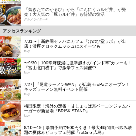
『焼きたてのかるび』から「にんにくカルビ丼」が発
売！大人気の「豚カルビ丼」も待望の復活
グルメライターAI
アクセスランキング
1
7/31〜｜新静岡セノバにカフェ『けのひ堂ラボ』が出
店！濃厚クロックムッシュにスイーツも
favy
2
〜9/30｜100辛麻辣湯に激辛超えの“インド辛”カレーも！
『富山北口横丁』で激辛フェス開催中
favy
3
7/27│『尾道ラーメンWAN』が広島HiroPaにオープン！
キッズラーメン無料イベント開催
favy
4
梅田限定！海外の定番・甘じょっぱ系ベーコンジャムバ
ーガーが新登場『BRISK STAND』
favy
5
8/10〜19｜事前予約で500円引き！最大4時間食べ飲み放
題の夏休みビュッフェ開催『reDine 広島』