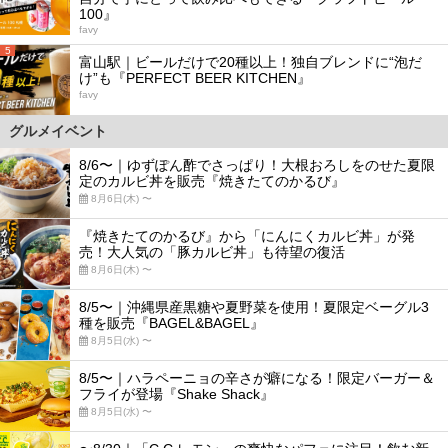
100』
favy
5
富山駅｜ビールだけで20種以上！独自ブレンドに“泡だ
け”も『PERFECT BEER KITCHEN』
favy
グルメイベント
8/6〜｜ゆずぽん酢でさっぱり！大根おろしをのせた夏限
定のカルビ丼を販売『焼きたてのかるび』
8月6日(木) 〜
『焼きたてのかるび』から「にんにくカルビ丼」が発
売！大人気の「豚カルビ丼」も待望の復活
8月6日(木) 〜
8/5〜｜沖縄県産黒糖や夏野菜を使用！夏限定ベーグル3
種を販売『BAGEL&BAGEL』
8月5日(水) 〜
8/5〜｜ハラペーニョの辛さが癖になる！限定バーガー＆
フライが登場『Shake Shack』
8月5日(水) 〜