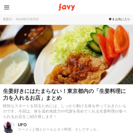
更新日： 2019年07月25日
お気に入り
5
生姜好きにはたまらない！東京都内の「生姜料理に
力を入れるお店」まとめ
軽快なスタートを切るためには、しっかり動ける体を作っておきたいも
のです。今回は、体を温め免疫力や代謝を高めてくれる生姜料理が食べ
られるお店をご紹介致します！
UFO
ラーメンと猫とビールとタイ料理、そしてサッカ...