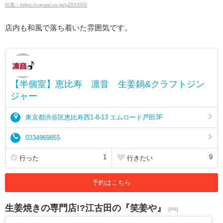
出典：https://r.gnavi.co.jp/g205300/
店内も和風で落ち着いた雰囲気です。
【半個室】恵比寿 凛音 生姜鍋&クラフトジン
ジャー
東京都渋谷区恵比寿西1-8-13 エムロード戸田3F
0334969855
1
9
行った
行きたい
予約はこちら
生姜焼きの専門店!?江古田の『笑姜や』
[PR]