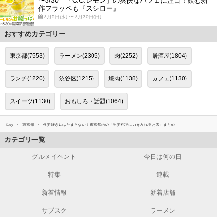
〜8/30｜「C.C.レモン」の爽快なパフェに注目！飲む新
作フラッペも『スシロー』
8月5日(水) 〜 8月30日(日)
おすすめカテゴリー
東京都(7553)
ラーメン(2305)
肉(2252)
居酒屋(1804)
ランチ(1226)
渋谷区(1215)
焼肉(1138)
カフェ(1130)
スイーツ(1130)
おもしろ・話題(1064)
favy
東京都
生姜好きにはたまらない！東京都内の「生姜料理に力を入れるお店」まとめ
カテゴリ一覧
グルメイベント
今日は何の日
特集
連載
新着情報
新着店舗
サブスク
ラーメン