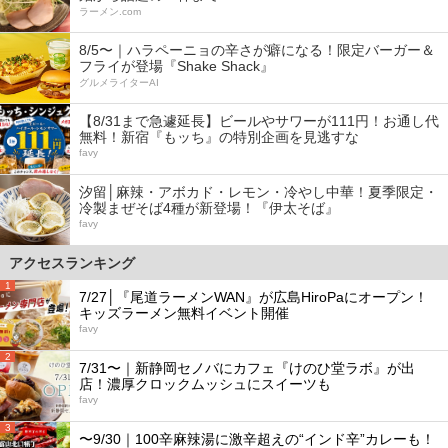
ラーメン.com
8/5〜｜ハラペーニョの辛さが癖になる！限定バーガー＆
フライが登場『Shake Shack』
グルメライターAI
【8/31まで急遽延長】ビールやサワーが111円！お通し代
無料！新宿『もッち』の特別企画を見逃すな
favy
汐留│麻辣・アボカド・レモン・冷やし中華！夏季限定・
冷製まぜそば4種が新登場！『伊太そば』
favy
アクセスランキング
1
7/27│『尾道ラーメンWAN』が広島HiroPaにオープン！
キッズラーメン無料イベント開催
favy
2
7/31〜｜新静岡セノバにカフェ『けのひ堂ラボ』が出
店！濃厚クロックムッシュにスイーツも
favy
3
〜9/30｜100辛麻辣湯に激辛超えの“インド辛”カレーも！