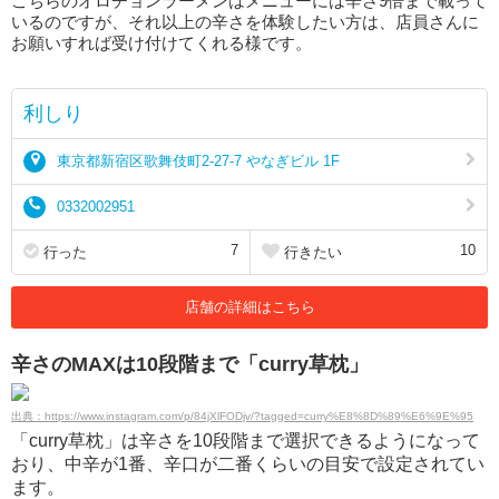
こちらのオロチョンラーメンはメニューには辛さ9倍まで載って
いるのですが、それ以上の辛さを体験したい方は、店員さんに
お願いすれば受け付けてくれる様です。
利しり
東京都新宿区歌舞伎町2-27-7 やなぎビル 1F
0332002951
7
10
行った
行きたい
店舗の詳細はこちら
辛さのMAXは10段階まで「curry草枕」
出典：https://www.instagram.com/p/84jXlFODjv/?tagged=curry%E8%8D%89%E6%9E%95
「curry草枕」は辛さを10段階まで選択できるようになって
おり、中辛が1番、辛口が二番くらいの目安で設定されてい
ます。