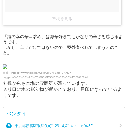
投稿を見る
「海の幸の辛口炒め」は激辛好きでもかなりの辛さを感じるよ
うです。
しかし、辛いだけではないので、案外食べれてしまうとのこ
と。
出典：https://www.instagram.com/p/BN-23R_BKr6/?
tagged=%E3%83%90%E3%83%B3%E3%82%BF%E3%82%A4
外観からも本場の雰囲気が漂っています。
入り口に木の彫り物が置かれており、目印になっているよ
うです。
バンタイ
東京都新宿区歌舞伎町1-23-14第1メトロビル3F