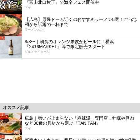
『富山北口横丁』で激辛フェス開催中
favy
4
【広島】原爆ドーム近くのおすすめラーメン8選！ご当地
麺から話題の一杯まで
ラーメン.com
5
8/8〜｜朝食のオレンジ果皮がビールに！横浜
『2416MARKET』等で限定販売スタート
グルメライターAI
オススメ記事
1
広島｜勢いが止まらない「麻辣湯」専門店！牡蠣や豚肉
など30種の具材から選ぶ『TAN TAN』
favy
2