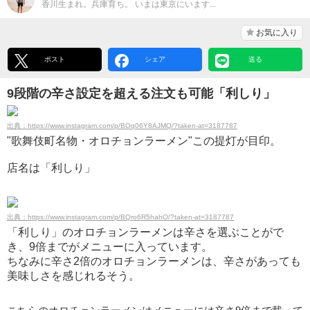
香川生まれ。兵庫育ち。 いまは東京にいます...
お気に入り
ポスト
シェア
送る
9段階の辛さ設定を超える注文も可能「利しり」
出典：https://www.instagram.com/p/BOq06Y8AJMQ/?taken-at=3187787
"歌舞伎町名物・オロチョンラーメン"この提灯が目印。
店名は「利しり」
出典：https://www.instagram.com/p/BQro6R5hahO/?taken-at=3187787
「利しり」のオロチョンラーメンは辛さを選ぶことがで
き、9倍までがメニューに入っています。
ちなみに辛さ2倍のオロチョンラーメンは、辛さがあっても
美味しさを感じれるそう。