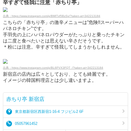
辛すぎて怪我に注意「赤ちり亭」
出典：https://www.instagram.com/p/BMITxf5BzSv/?taken-at=342213184
こちらの「赤ちり亭」の激辛メニューは”危険!!スーパーハ
バネロチキン”です。
手羽先の上にハバネロパウダーがたっぷりと乗ったチキン
は二度と食べたいとは思えない辛さだそうです。
＊粉には注意。辛すぎて怪我してしまうかもしれません。
出典：https://www.instagram.com/p/BL6PVX3FQT_/?taken-at=342213184
新宿店の店内は広々としており、とても綺麗です。
イメージの韓国料理店とは少し違いますよ。
赤ちり亭 新宿店
東京都新宿区西新宿1-16-4 フジビル2 6F
05057961452