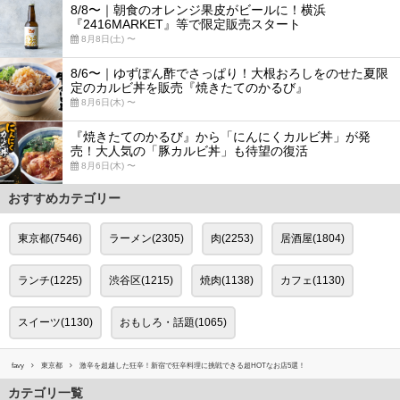
8/8〜｜朝食のオレンジ果皮がビールに！横浜
『2416MARKET』等で限定販売スタート
8月8日(土) 〜
8/6〜｜ゆずぽん酢でさっぱり！大根おろしをのせた夏限
定のカルビ丼を販売『焼きたてのかるび』
8月6日(木) 〜
『焼きたてのかるび』から「にんにくカルビ丼」が発
売！大人気の「豚カルビ丼」も待望の復活
8月6日(木) 〜
おすすめカテゴリー
東京都(7546)
ラーメン(2305)
肉(2253)
居酒屋(1804)
ランチ(1225)
渋谷区(1215)
焼肉(1138)
カフェ(1130)
スイーツ(1130)
おもしろ・話題(1065)
favy
東京都
激辛を超越した狂辛！新宿で狂辛料理に挑戦できる超HOTなお店5選！
カテゴリ一覧