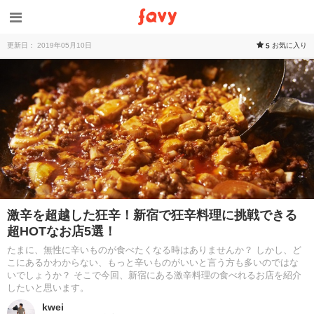
更新日： 2019年05月10日
お気に入り
5
激辛を超越した狂辛！新宿で狂辛料理に挑戦できる
超HOTなお店5選！
たまに、無性に辛いものが食べたくなる時はありませんか？ しかし、ど
こにあるかわからない、もっと辛いものがいいと言う方も多いのではな
いでしょうか？ そこで今回、新宿にある激辛料理の食べれるお店を紹介
したいと思います。
kwei