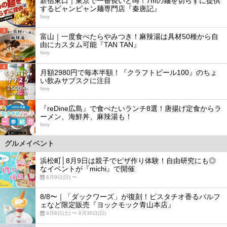
新宿東口｜東京で一番長いと噂！7mの麺を切らずに提供
するビャンビャン麺専門店『秦唐記』
favy
3
富山｜一度食べたらやみつき！麻辣湯は具材50種から自
由にカスタム可能『TAN TAN』
favy
4
月額2980円で毎本半額！『クラフトビール100』のちょ
い飲みサブスクに注目
favy
5
『reDine広島』で食べたいランチ8選！唐揚げ定食からラ
ーメン、海鮮丼、麻辣湯も！
favy
グルメイベント
浜松町│8月9日は親子でピザ作り体験！自由研究にも◎
なイベントが『michi』で開催
8月9日(日) 〜
8/8〜｜「ダックワーズ」が復刻！ピスタチオ香るパルフ
ェなど限定販売『ヨックモック青山本店』
8月8日(土) 〜 8月30日(日)