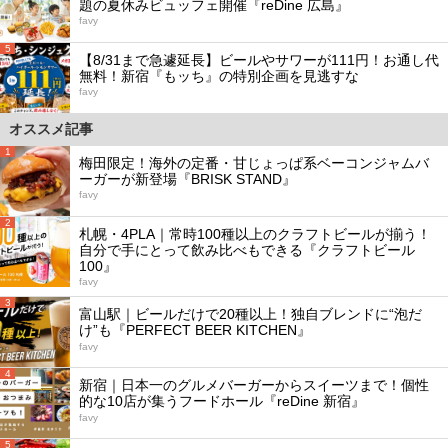
題の夏休みビュッフェ開催『reDine 広島』
favy
5
【8/31まで急遽延長】ビールやサワーが111円！お通し代
無料！新宿『もッち』の特別企画を見逃すな
favy
オススメ記事
1
梅田限定！海外の定番・甘じょっぱ系ベーコンジャムバ
ーガーが新登場『BRISK STAND』
favy
2
札幌・4PLA｜常時100種以上のクラフトビールが揃う！
自分で手にとって飲み比べもできる『クラフトビール
100』
favy
3
富山駅｜ビールだけで20種以上！独自ブレンドに“泡だ
け”も『PERFECT BEER KITCHEN』
favy
4
新宿｜日本一のグルメバーガーからスイーツまで！個性
的な10店が集うフードホール『reDine 新宿』
favy
5