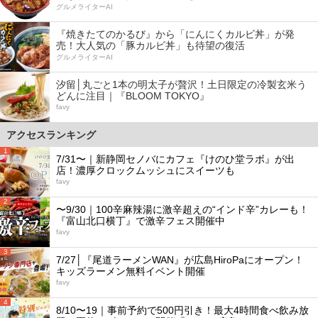
グルメライターAI
『焼きたてのかるび』から「にんにくカルビ丼」が発
売！大人気の「豚カルビ丼」も待望の復活
グルメライターAI
汐留│丸ごと1本の明太子が贅沢！土日限定の冷製玄米う
どんに注目｜『BLOOM TOKYO』
favy
アクセスランキング
1
7/31〜｜新静岡セノバにカフェ『けのひ堂ラボ』が出
店！濃厚クロックムッシュにスイーツも
favy
2
〜9/30｜100辛麻辣湯に激辛超えの“インド辛”カレーも！
『富山北口横丁』で激辛フェス開催中
favy
3
7/27│『尾道ラーメンWAN』が広島HiroPaにオープン！
キッズラーメン無料イベント開催
favy
4
8/10〜19｜事前予約で500円引き！最大4時間食べ飲み放