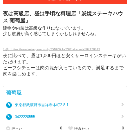
夜は高級店、昼は手頃な料理店「炭焼ステーキハウ
ス 葡萄屋」
建物や内装は高級な作りになっています。
少し敷居が高く感じてしまうかもしれませんね。
出典：https://www.instagram.com/p/75N9N2AeTS/?taken-at=507178613
夜に比べて、昼は1,000円ほど安くサーロインステーキがい
ただけます。
ビーフシチューは肉の塊が入っているので、満足するまで
肉を楽しめます。
葡萄屋
東京都武蔵野市吉祥寺本町2-8-1
0422220555
0
0
行った
行きたい