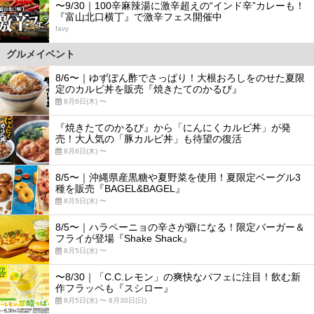
〜9/30｜100辛麻辣湯に激辛超えの“インド辛”カレーも！
『富山北口横丁』で激辛フェス開催中
favy
グルメイベント
8/6〜｜ゆずぽん酢でさっぱり！大根おろしをのせた夏限
定のカルビ丼を販売『焼きたてのかるび』
8月6日(木) 〜
『焼きたてのかるび』から「にんにくカルビ丼」が発
売！大人気の「豚カルビ丼」も待望の復活
8月6日(木) 〜
8/5〜｜沖縄県産黒糖や夏野菜を使用！夏限定ベーグル3
種を販売『BAGEL&BAGEL』
8月5日(水) 〜
8/5〜｜ハラペーニョの辛さが癖になる！限定バーガー＆
フライが登場『Shake Shack』
8月5日(水) 〜
〜8/30｜「C.C.レモン」の爽快なパフェに注目！飲む新
作フラッペも『スシロー』
8月5日(水) 〜 8月30日(日)