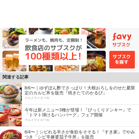
関連する記事
8/6〜｜ゆずぽん酢でさっぱり！大根おろしをのせた夏限
定のカルビ丼を販売『焼きたてのかるび』
グルメライターAI
今年は新メニュー3種が登場！『びっくりドンキー』で
「トマト弾けるハンバーグ」フェア開催
グルメライターAI
8/4〜｜シビれる辛さが食欲をそそる！『すき家』でやみ
つき「シビ辛麻婆茄子牛丼」を販売