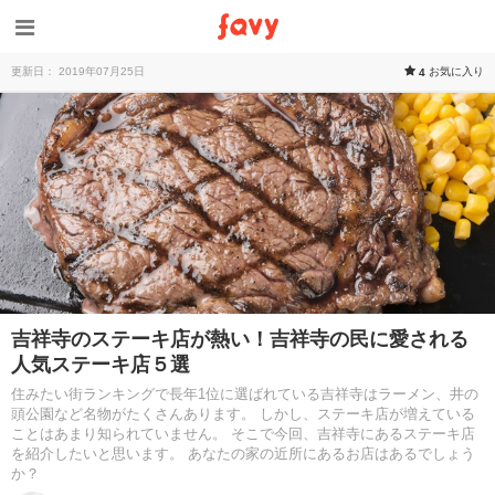
更新日： 2019年07月25日
お気に入り
4
吉祥寺のステーキ店が熱い！吉祥寺の民に愛される
人気ステーキ店５選
住みたい街ランキングで長年1位に選ばれている吉祥寺はラーメン、井の
頭公園など名物がたくさんあります。 しかし、ステーキ店が増えている
ことはあまり知られていません。 そこで今回、吉祥寺にあるステーキ店
を紹介したいと思います。 あなたの家の近所にあるお店はあるでしょう
か？