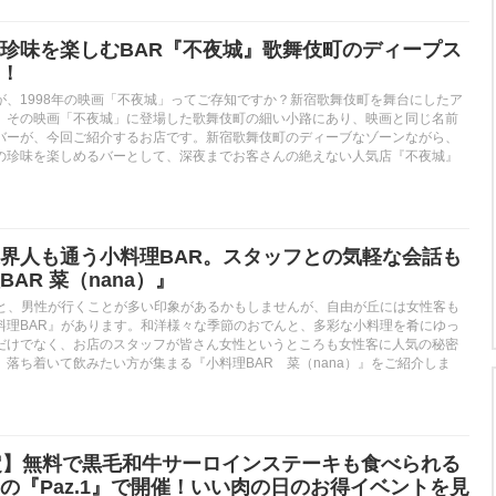
珍味を楽しむBAR『不夜城』歌舞伎町のディープス
！
が、1998年の映画「不夜城」ってご存知ですか？新宿歌舞伎町を舞台にしたア
。その映画「不夜城」に登場した歌舞伎町の細い小路にあり、映画と同じ名前
バーが、今回ご紹介するお店です。新宿歌舞伎町のディーブなゾーンながら、
の珍味を楽しめるバーとして、深夜までお客さんの絶えない人気店『不夜城』
界人も通う小料理BAR。スタッフとの気軽な会話も
AR 菜（nana）』
うと、男性が行くことが多い印象があるかもしませんが、自由が丘には女性客も
料理BAR』があります。和洋様々な季節のおでんと、多彩な小料理を肴にゆっ
だけでなく、お店のスタッフが皆さん女性というところも女性客に人気の秘密
落ち着いて飲みたい方が集まる『小料理BAR 菜（nana）』をご紹介しま
定】無料で黒毛和牛サーロインステーキも食べられる
の『Paz.1』で開催！いい肉の日のお得イベントを見