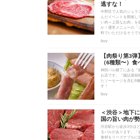
逃すな！
中野区で人気のシュラス
んだイベントを開催し
い肉＝上質なお肉」を
か！通常メニューの「
料でいただけるそうで
favy
【肉祭り第3弾
（6種類〜）食べ
神田バル横丁にある『
お店です。『腸詰屋箱
たソーセージを含む6種
す！
favy
＜渋谷＞地下に入
国の旨い肉が勢
渋谷駅から徒歩3分ほ
るバルがあります。「
食材をリーズナブルに提