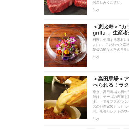
お楽しみください。
favy
＜恵比寿＞"カリ
grill』。
料理に使用する素材に徹
grill』。こだわっ
愛媛の鯛などその産地は様
favy
＜高田馬場＞ア
べられる！ラク
東京、高田馬場で初のラ
理は、チーズの表面を
す。「アルプスの少女
ズの他自家製もちもち
理。店長セレクトのワ
favy