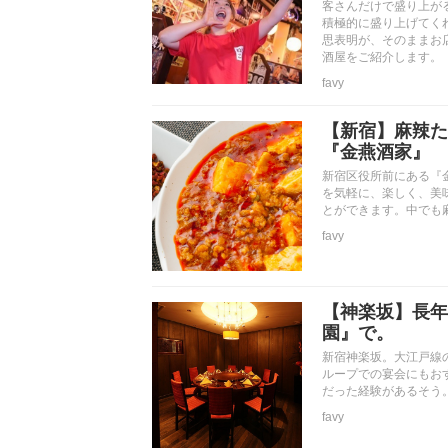
客さんだけで盛り上が
積極的に盛り上げてく
思表明が、そのままお
酒屋をご紹介します。
favy
【新宿】麻辣た
『金燕酒家』
新宿区役所前にある『
を気軽に、楽しく、美
とができます。中でも
favy
【神楽坂】長年
園』で。
新宿神楽坂。大江戸線
ループでの宴会にもお
だった経験があるそう
favy