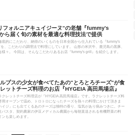
フォルニアキュイジーヌ"の老舗『fummy's
生産者から届く旬の素材を最適な料理技法で提供
底的にこだわり、納得のいくものを日本全国から仕入れている『fummy's
た素材を、こだわりの調理法で料理にしています。 山形の米沢牛、鹿児島の黒豚、
々。 今回は、そんなこだわりあるお店『fummy's grill』を紹介します。
ルプスの少女が食べてたあの"とろとろチーズ"が食
レットチーズ料理のお店『HYGEIA 高田馬場店』
クレットチーズ料理店が『HYGEIA 高田馬場店』です。ラクレットチーズ料
専用オーブンで温め、トロトロになったチーズを熱々の料理にかけて頂きま
ハイジ」にも出てくるあのチーズは独特の香り、塩気があり病みつきに。チー
生パスタ、契約農家の伊豆メディカル農園から毎朝直送される有機野菜の料
インも楽しめます。