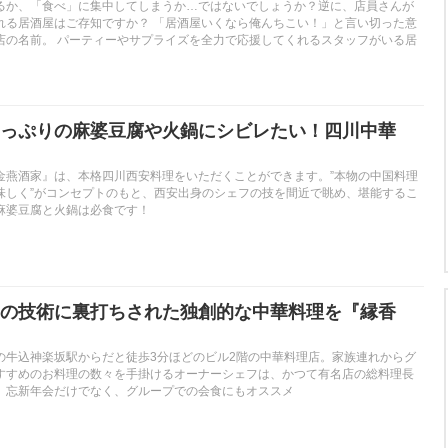
るか、「食べ」に集中してしまうか…ではないでしょうか？逆に、店員さんが
れる居酒屋はご存知ですか？ 「居酒屋いくなら俺んちこい！」と言い切った意
店の名前。 パーティーやサプライズを全力で応援してくれるスタッフがいる居
っぷりの麻婆豆腐や火鍋にシビレたい！四川中華
金燕酒家』は、本格四川西安料理をいただくことができます。”本物の中国料理
味しく”がコンセプトのもと、西安出身のシェフの技を間近で眺め、堪能するこ
麻婆豆腐と火鍋は必食です！
の技術に裏打ちされた独創的な中華料理を『縁香
の牛込神楽坂駅からだと徒歩3分ほどのビル2階の中華料理店。家族連れからグ
すすめのお料理の数々を手掛けるオーナーシェフは、かつて有名店の総料理長
。忘新年会だけでなく、グループでの会食にもオススメ