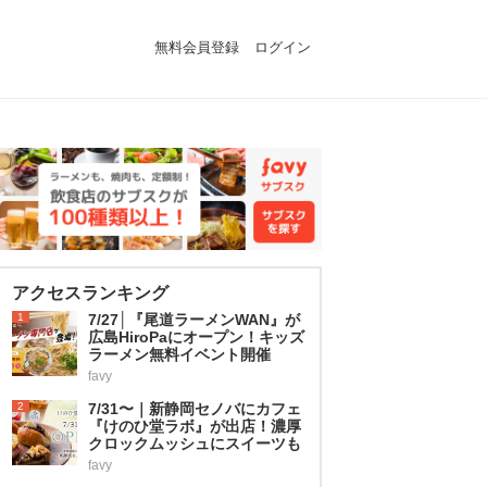
無料会員登録
ログイン
アクセスランキング
1
7/27│『尾道ラーメンWAN』が
広島HiroPaにオープン！キッズ
ラーメン無料イベント開催
favy
2
7/31〜｜新静岡セノバにカフェ
『けのひ堂ラボ』が出店！濃厚
クロックムッシュにスイーツも
favy