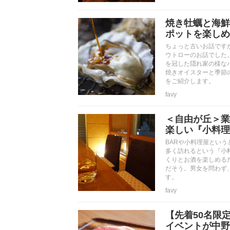
焼き牡蠣と海鮮
ポットを楽しめ
ちょっと古いお話です
ウトローのお話でした
を冠した隠れ家の様な
焼きオイスターと季節
をご紹介します。
favy
＜自由が丘＞業
楽しい『小料理B
BARや小料理屋とい
多く訪れるという『小
くりとお酒を楽しめる
だそう。男女を問わず、
す。
favy
【先着50名限
イベントが中野