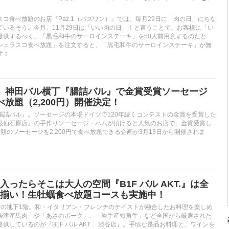
コ食べ放題のお店『Paz.1（パズワン）』では、毎月29日に「肉の日」にちな
ているそう。今月、11月29日は「いい肉の日」！と言うことで、お客様に「い
提供するべく、「黒毛和牛のサーロインステーキ」を50人前用意するのだと
シュラスコ食べ放題」を注文すると、「黒毛和牛のサーロインステーキ」が無
す！
】神田バル横丁『腸詰バル』で金賞受賞ソーセージ
放題（2,200円）開催決定！
腸詰バル』。ソーセージの本場ドイツで120年続くコンテストの金賞を受賞した
根仙石原店』の手作りソーセージ・ハムが頂けると人気のお店で、金賞受賞し
類のソーセージを2,200円で食べ放題できる企画が3月13日から開催されま
ったらそこは大人の空間『B1F バル AKT.』は全
揃い！生牡蠣食べ放題コースも実施中！
どの地下1階。和・イタリアン・フレンチのテイストが融合したお料理を楽しめ
会津産馬肉」や「あさのポーク」、「岩手産短角牛」など全国から厳選された
供しているのが『B1F バル AKT． 渋谷店』。手頃な是品お料理と、ワインを