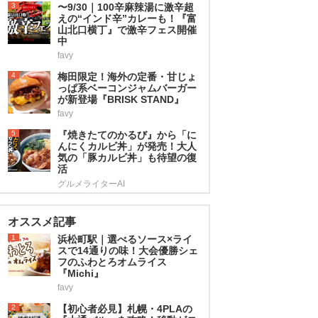
3
〜9/30｜100辛麻辣湯に激辛超
えの“インド辛”カレーも！『富
山北口横丁』で激辛フェス開催
中
favy
4
梅田限定！海外の定番・甘じょ
っぱ系ベーコンジャムバーガー
が新登場『BRISK STAND』
favy
5
『焼きたてのかるび』から「に
んにくカルビ丼」が発売！大人
気の「豚カルビ丼」も待望の復
活
グルメライターAI
オススメ記事
1
浜松町駅｜選べるソース×ライ
スで14通りの味！大会優勝シェ
フのふわとろオムライス
『Michi』
favy
2
【初心者必見】札幌・4PLAの