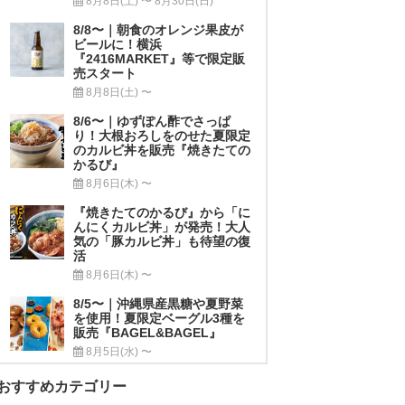
8月8日(土) 〜 8月30日(日)
8/8〜｜朝食のオレンジ果皮が
ビールに！横浜
『2416MARKET』等で限定販
売スタート
8月8日(土) 〜
8/6〜｜ゆずぽん酢でさっぱ
り！大根おろしをのせた夏限定
のカルビ丼を販売『焼きたての
かるび』
8月6日(木) 〜
『焼きたてのかるび』から「に
んにくカルビ丼」が発売！大人
気の「豚カルビ丼」も待望の復
活
8月6日(木) 〜
8/5〜｜沖縄県産黒糖や夏野菜
を使用！夏限定ベーグル3種を
販売『BAGEL&BAGEL』
8月5日(水) 〜
おすすめカテゴリー