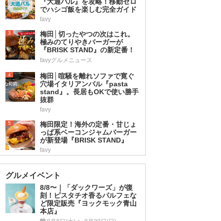
『大通バル』を攻略！移動ゼロ
でハシゴ飯を楽しむ完全ガイド
favy
3
梅田│切ったやつの次はこれ。
極みのてりやきバーガーが
『BRISK STAND』の新定番！
favyグルメニュース
4
梅田│喧騒を離れソファで寛ぐ
穴場イタリアンバル『pasta
stand』。長居もOKで使い勝手
抜群
favy
5
梅田限定！海外の定番・甘じょ
っぱ系ベーコンジャムバーガー
が新登場『BRISK STAND』
favy
グルメイベント
8/8〜｜「ダックワーズ」が復
刻！ピスタチオ香るパルフェな
ど限定販売『ヨックモック青山
本店』