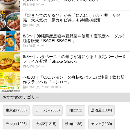
8月6日(木) 〜
『焼きたてのかるび』から「にんにくカルビ丼」が発
売！大人気の「豚カルビ丼」も待望の復活
8月6日(木) 〜
8/5〜｜沖縄県産黒糖や夏野菜を使用！夏限定ベーグル3
種を販売『BAGEL&BAGEL』
8月5日(水) 〜
8/5〜｜ハラペーニョの辛さが癖になる！限定バーガー＆
フライが登場『Shake Shack』
8月5日(水) 〜
〜8/30｜「C.C.レモン」の爽快なパフェに注目！飲む新
作フラッペも『スシロー』
8月5日(水) 〜 8月30日(日)
おすすめカテゴリー
東京都(7553)
ラーメン(2305)
肉(2252)
居酒屋(1804)
ランチ(1226)
渋谷区(1215)
焼肉(1138)
カフェ(1130)