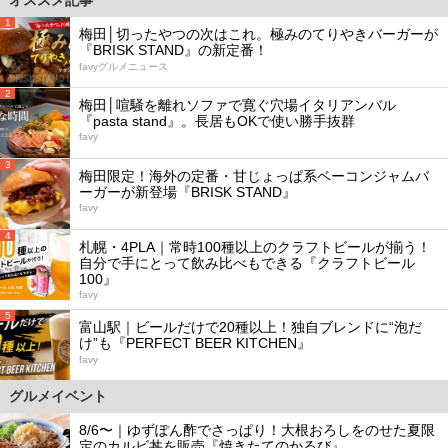
1
梅田│切ったやつの次はこれ。極みのてりやきバーガーが
『BRISK STAND』の新定番！
favyグルメニュース
2
梅田│喧騒を離れソファで寛ぐ穴場イタリアンバル
『pasta stand』。長居もOKで使い勝手抜群
favy
3
梅田限定！海外の定番・甘じょっぱ系ベーコンジャムバ
ーガーが新登場『BRISK STAND』
favy
4
札幌・4PLA｜常時100種以上のクラフトビールが揃う！
自分で手にとって飲み比べもできる『クラフトビール
100』
favy
5
富山駅｜ビールだけで20種以上！独自ブレンドに“泡だ
け”も『PERFECT BEER KITCHEN』
favy
グルメイベント
8/6〜｜ゆずぽん酢でさっぱり！大根おろしをのせた夏限
定のカルビ丼を販売『焼きたてのかるび』