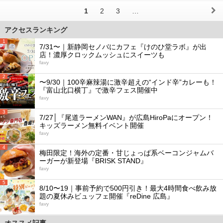
1
2
3
…
アクセスランキング
1
7/31〜｜新静岡セノバにカフェ『けのひ堂ラボ』が出
店！濃厚クロックムッシュにスイーツも
favy
2
〜9/30｜100辛麻辣湯に激辛超えの“インド辛”カレーも！
『富山北口横丁』で激辛フェス開催中
favy
3
7/27│『尾道ラーメンWAN』が広島HiroPaにオープン！
キッズラーメン無料イベント開催
favy
4
梅田限定！海外の定番・甘じょっぱ系ベーコンジャムバ
ーガーが新登場『BRISK STAND』
favy
5
8/10〜19｜事前予約で500円引き！最大4時間食べ飲み放
題の夏休みビュッフェ開催『reDine 広島』
favy
オススメ記事