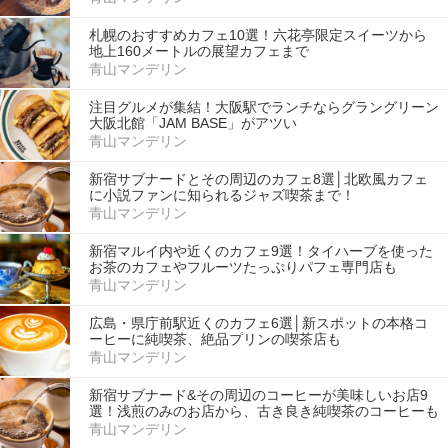
札幌のおすすめカフェ10選！六花亭限定スイーツから
地上160メートルの展望カフェまで
青山マンデリン
注目グルメが集結！大阪駅でランチならグラングリーン
大阪北館「JAM BASE」がアツい
青山マンデリン
新宿サブナードとその周辺のカフェ8選│北欧風カフェ
に小説ファンに知られるジャズ喫茶まで！
青山マンデリン
新宿マルイ内や近くのカフェ9選！タイハーブを使った
お茶のカフェやフルーツたっぷりパフェ専門店も
青山マンデリン
広島・県庁前駅近くのカフェ6選│新スポットの本格コ
ーヒーに純喫茶、絶品プリンの喫茶店も
青山マンデリン
新宿サブナード&その周辺のコーヒーが美味しいお店9
選！浅煎のみのお店から、古き良き純喫茶のコーヒーも
青山マンデリン