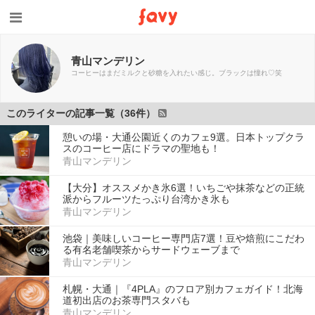
青山マンデリン
コーヒーはまだミルクと砂糖を入れたい感じ。ブラックは憧れ♡笑
このライターの記事一覧（36件）
憩いの場・大通公園近くのカフェ9選。日本トップクラ
スのコーヒー店にドラマの聖地も！
青山マンデリン
【大分】オススメかき氷6選！いちごや抹茶などの正統
派からフルーツたっぷり台湾かき氷も
青山マンデリン
池袋｜美味しいコーヒー専門店7選！豆や焙煎にこだわ
る有名老舗喫茶からサードウェーブまで
青山マンデリン
札幌・大通｜『4PLA』のフロア別カフェガイド！北海
道初出店のお茶専門スタバも
青山マンデリン