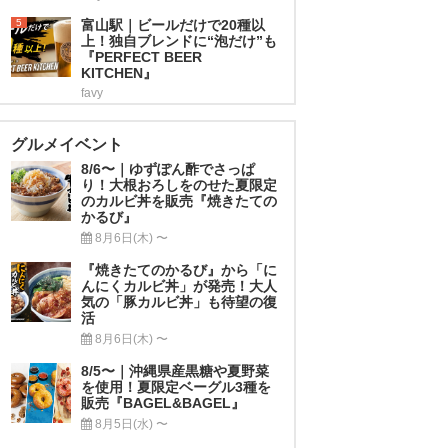
5
富山駅｜ビールだけで20種以
上！独自ブレンドに“泡だけ”も
『PERFECT BEER
KITCHEN』
favy
グルメイベント
8/6〜｜ゆずぽん酢でさっぱ
り！大根おろしをのせた夏限定
のカルビ丼を販売『焼きたての
かるび』
8月6日(木) 〜
『焼きたてのかるび』から「に
んにくカルビ丼」が発売！大人
気の「豚カルビ丼」も待望の復
活
8月6日(木) 〜
8/5〜｜沖縄県産黒糖や夏野菜
を使用！夏限定ベーグル3種を
販売『BAGEL&BAGEL』
8月5日(水) 〜