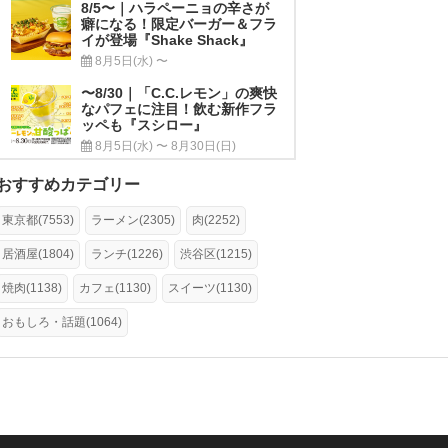
8/5〜｜ハラペーニョの辛さが
癖になる！限定バーガー＆フラ
イが登場『Shake Shack』
8月5日(水) 〜
〜8/30｜「C.C.レモン」の爽快
なパフェに注目！飲む新作フラ
ッペも『スシロー』
8月5日(水) 〜 8月30日(日)
おすすめカテゴリー
東京都(7553)
ラーメン(2305)
肉(2252)
居酒屋(1804)
ランチ(1226)
渋谷区(1215)
焼肉(1138)
カフェ(1130)
スイーツ(1130)
おもしろ・話題(1064)