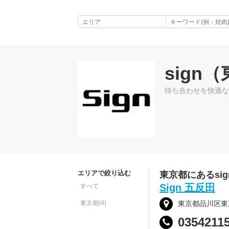
sign
待ち合わせを快適な
エリアで絞り込む
東京都にあるsi
Sign 五反田
すべて
東京都(4)
東京都品川区東五反田
0354211