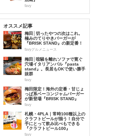
favy
オススメ記事
1
梅田│切ったやつの次はこれ。
極みのてりやきバーガーが
『BRISK STAND』の新定番！
favyグルメニュース
2
梅田│喧騒を離れソファで寛ぐ
穴場イタリアンバル『pasta
stand』。長居もOKで使い勝手
抜群
favy
3
梅田限定！海外の定番・甘じょ
っぱ系ベーコンジャムバーガー
が新登場『BRISK STAND』
favy
4
札幌・4PLA｜常時100種以上の
クラフトビールが揃う！自分で
手にとって飲み比べもできる
『クラフトビール100』
favy