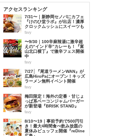
アクセスランキング
1
7/31〜｜新静岡セノバにカフェ
『けのひ堂ラボ』が出店！濃厚
クロックムッシュにスイーツも
favy
2
〜9/30｜100辛麻辣湯に激辛超
えの“インド辛”カレーも！『富
山北口横丁』で激辛フェス開催
中
favy
3
7/27│『尾道ラーメンWAN』が
広島HiroPaにオープン！キッズ
ラーメン無料イベント開催
favy
4
梅田限定！海外の定番・甘じょ
っぱ系ベーコンジャムバーガー
が新登場『BRISK STAND』
favy
5
8/10〜19｜事前予約で500円引
き！最大4時間食べ飲み放題の
夏休みビュッフェ開催『reDine
広島』