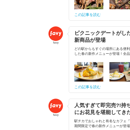
この記事を読む
ピクニックデートがした
新商品が登場
favy
どの駅からもすぐの場所にある便利
した春の新作メニューが登場！全品
この記事を読む
人気すぎて即完売?!持
にお花見を堪能してき
favy
駅チカでおしゃれと有名なカフェ『Si
期間限定で春の新作メニューが登場