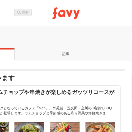
記事
います
ラムチョップや串焼きが楽しめるガッツリコースが
となっているカフェ『sign』。外苑前・五反田・立川の3店舗でBBQ
が登場します。ラムチョップと季節感のある彩り野菜や海鮮焼きま...