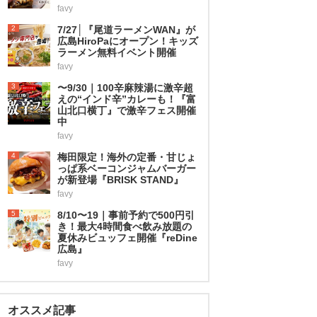
favy
2
7/27│『尾道ラーメンWAN』が
広島HiroPaにオープン！キッズ
ラーメン無料イベント開催
favy
3
〜9/30｜100辛麻辣湯に激辛超
えの“インド辛”カレーも！『富
山北口横丁』で激辛フェス開催
中
favy
4
梅田限定！海外の定番・甘じょ
っぱ系ベーコンジャムバーガー
が新登場『BRISK STAND』
favy
5
8/10〜19｜事前予約で500円引
き！最大4時間食べ飲み放題の
夏休みビュッフェ開催『reDine
広島』
favy
オススメ記事