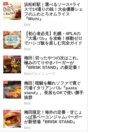
1
浜松町駅｜選べるソース×ライ
スで14通りの味！大会優勝シェ
フのふわとろオムライス
『Michi』
favy
2
【初心者必見】札幌・4PLAの
『大通バル』を攻略！移動ゼロ
でハシゴ飯を楽しむ完全ガイド
favy
3
梅田│切ったやつの次はこれ。
極みのてりやきバーガーが
『BRISK STAND』の新定番！
favyグルメニュース
4
梅田│喧騒を離れソファで寛ぐ
穴場イタリアンバル『pasta
stand』。長居もOKで使い勝手
抜群
favy
5
梅田限定！海外の定番・甘じょ
っぱ系ベーコンジャムバーガー
が新登場『BRISK STAND』
favy