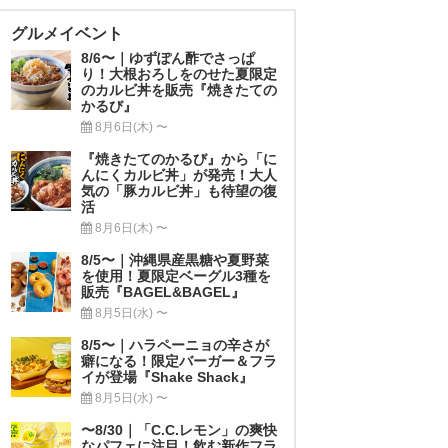
グルメイベント
8/6〜｜ゆずぽん酢でさっぱ
り！大根おろしをのせた夏限定
のカルビ丼を販売『焼きたての
かるび』
8月6日(木) 〜
『焼きたてのかるび』から「に
んにくカルビ丼」が発売！大人
気の「豚カルビ丼」も待望の復
活
8月6日(木) 〜
8/5〜｜沖縄県産黒糖や夏野菜
を使用！夏限定ベーグル3種を
販売『BAGEL&BAGEL』
8月5日(水) 〜
8/5〜｜ハラペーニョの辛さが
癖になる！限定バーガー＆フラ
イが登場『Shake Shack』
8月5日(水) 〜
〜8/30｜「C.C.レモン」の爽快
なパフェに注目！飲む新作フラ