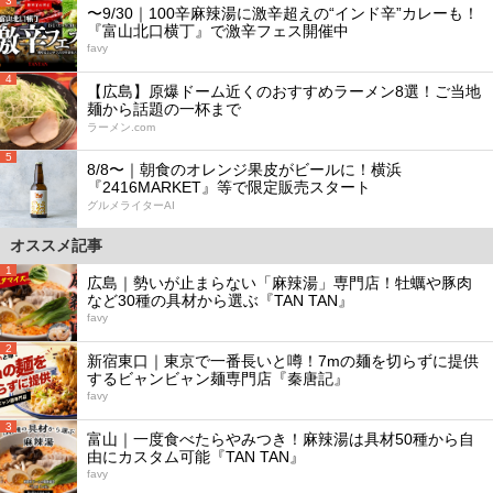
3
〜9/30｜100辛麻辣湯に激辛超えの“インド辛”カレーも！
『富山北口横丁』で激辛フェス開催中
favy
4
【広島】原爆ドーム近くのおすすめラーメン8選！ご当地
麺から話題の一杯まで
ラーメン.com
5
8/8〜｜朝食のオレンジ果皮がビールに！横浜
『2416MARKET』等で限定販売スタート
グルメライターAI
オススメ記事
1
広島｜勢いが止まらない「麻辣湯」専門店！牡蠣や豚肉
など30種の具材から選ぶ『TAN TAN』
favy
2
新宿東口｜東京で一番長いと噂！7mの麺を切らずに提供
するビャンビャン麺専門店『秦唐記』
favy
3
富山｜一度食べたらやみつき！麻辣湯は具材50種から自
由にカスタム可能『TAN TAN』
favy