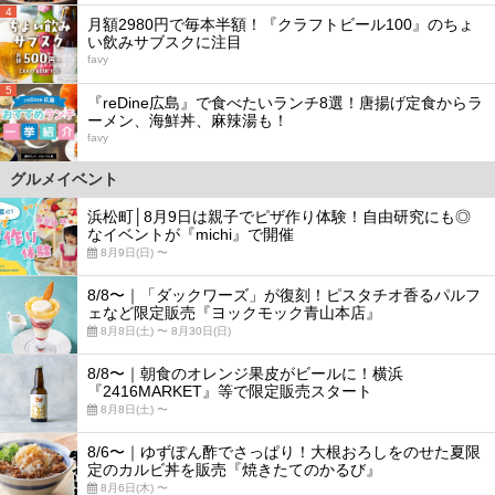
4
月額2980円で毎本半額！『クラフトビール100』のちょ
い飲みサブスクに注目
favy
5
『reDine広島』で食べたいランチ8選！唐揚げ定食からラ
ーメン、海鮮丼、麻辣湯も！
favy
グルメイベント
浜松町│8月9日は親子でピザ作り体験！自由研究にも◎
なイベントが『michi』で開催
8月9日(日) 〜
8/8〜｜「ダックワーズ」が復刻！ピスタチオ香るパルフ
ェなど限定販売『ヨックモック青山本店』
8月8日(土) 〜 8月30日(日)
8/8〜｜朝食のオレンジ果皮がビールに！横浜
『2416MARKET』等で限定販売スタート
8月8日(土) 〜
8/6〜｜ゆずぽん酢でさっぱり！大根おろしをのせた夏限
定のカルビ丼を販売『焼きたてのかるび』
8月6日(木) 〜