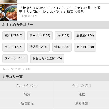
『焼きたてのかるび』から「にんにくカルビ丼」が発
売！大人気の「豚カルビ丼」も待望の復活
8月6日(木) 〜
おすすめカテゴリー
東京都(7546)
ラーメン(2305)
肉(2253)
居酒屋(1804)
ランチ(1225)
渋谷区(1215)
焼肉(1138)
カフェ(1130)
スイーツ(1130)
おもしろ・話題(1065)
favy
Sign 五反田
記事
カテゴリ一覧
グルメイベント
今日は何の日
特集
連載
新着情報
新着店舗