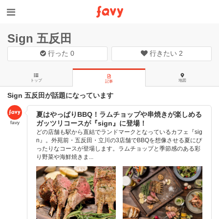
Sign 五反田
行った
0
行きたい
2
トップ
地図
記事
Sign 五反田が話題になっています
夏はやっぱりBBQ！ラムチョップや串焼きが楽しめる
ガッツリコースが『sign』に登場！
favy
どの店舗も駅から直結でランドマークとなっているカフェ『sig
n』。外苑前・五反田・立川の3店舗でBBQを想像させる夏にぴ
ったりなコースが登場します。ラムチョップと季節感のある彩
り野菜や海鮮焼きま...