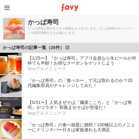
かっぱ寿司
かっぱ寿司に関するグルメ情報をまとめています。かっぱ寿司のキャンペー
ンや新店情報などをお届けします。
かっぱ寿司の記事一覧（26件）
【1/25〜】『かっぱ寿司』アプリ会員なら生ビールが何
杯でも半額！お得なクーポンをゲットしよう
favyグルメニュース
『かっぱ寿司』の「食べホー」で元は取れるのか？20
代編集部員がチャレンジしてみた！
【5/31〜】人気まぜそば『麺屋こころ』と『かっぱ寿
司』がコラボ！ 和風ませそばが登場だ！
favyグルメニュース
『かっぱ寿司』の食べ放題に挑戦！100種以上のメニュ
ーにドリンクバー付きは家族連れも大満足