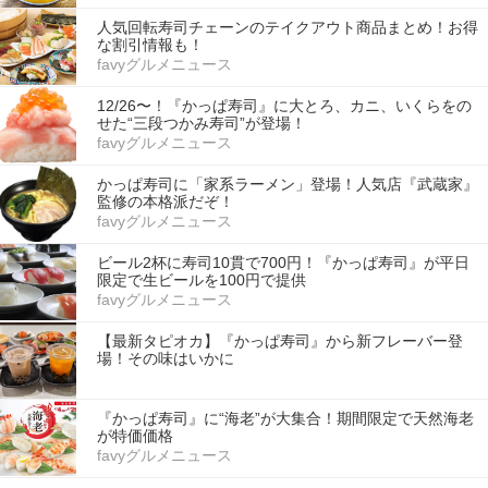
人気回転寿司チェーンのテイクアウト商品まとめ！お得
な割引情報も！
favyグルメニュース
12/26〜！『かっぱ寿司』に大とろ、カニ、いくらをの
せた“三段つかみ寿司”が登場！
favyグルメニュース
かっぱ寿司に「家系ラーメン」登場！人気店『武蔵家』
監修の本格派だぞ！
favyグルメニュース
ビール2杯に寿司10貫で700円！『かっぱ寿司』が平日
限定で生ビールを100円で提供
favyグルメニュース
【最新タピオカ】『かっぱ寿司』から新フレーバー登
場！その味はいかに
『かっぱ寿司』に“海老”が大集合！期間限定で天然海老
が特価価格
favyグルメニュース