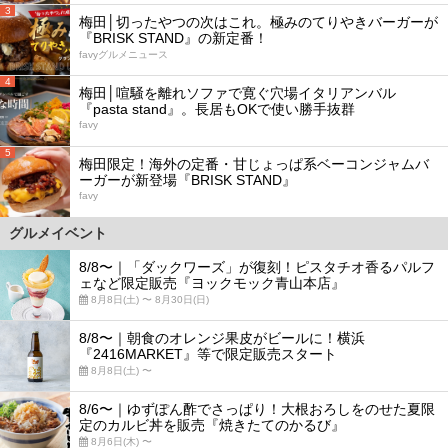
3
梅田│切ったやつの次はこれ。極みのてりやきバーガーが
『BRISK STAND』の新定番！
favyグルメニュース
4
梅田│喧騒を離れソファで寛ぐ穴場イタリアンバル
『pasta stand』。長居もOKで使い勝手抜群
favy
5
梅田限定！海外の定番・甘じょっぱ系ベーコンジャムバ
ーガーが新登場『BRISK STAND』
favy
グルメイベント
8/8〜｜「ダックワーズ」が復刻！ピスタチオ香るパルフ
ェなど限定販売『ヨックモック青山本店』
8月8日(土) 〜 8月30日(日)
8/8〜｜朝食のオレンジ果皮がビールに！横浜
『2416MARKET』等で限定販売スタート
8月8日(土) 〜
8/6〜｜ゆずぽん酢でさっぱり！大根おろしをのせた夏限
定のカルビ丼を販売『焼きたてのかるび』
8月6日(木) 〜