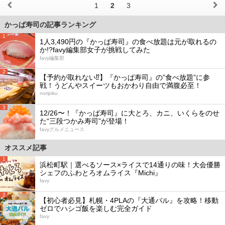
1
2
3
かっぱ寿司の記事ランキング
1
1人3,490円の『かっぱ寿司』の食べ放題は元が取れるの
か!?favy編集部女子が挑戦してみた
favy編集部
2
【予約が取れない⁉︎】『かっぱ寿司』の”食べ放題”に参
戦！うどんやスイーツもおかわり自由で満腹必至！
noripiku
3
12/26〜！『かっぱ寿司』に大とろ、カニ、いくらをのせ
た“三段つかみ寿司”が登場！
favyグルメニュース
オススメ記事
1
浜松町駅｜選べるソース×ライスで14通りの味！大会優勝
シェフのふわとろオムライス『Michi』
favy
2
【初心者必見】札幌・4PLAの『大通バル』を攻略！移動
ゼロでハシゴ飯を楽しむ完全ガイド
favy