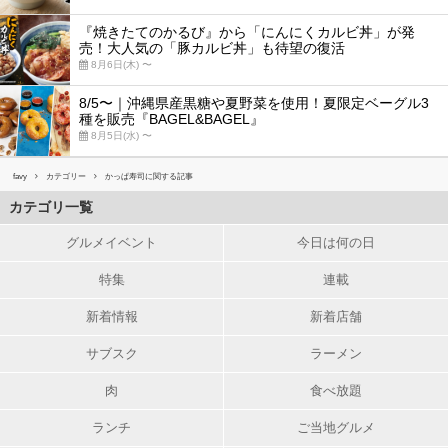
『焼きたてのかるび』から「にんにくカルビ丼」が発
売！大人気の「豚カルビ丼」も待望の復活
8月6日(木) 〜
8/5〜｜沖縄県産黒糖や夏野菜を使用！夏限定ベーグル3
種を販売『BAGEL&BAGEL』
8月5日(水) 〜
favy
カテゴリー
かっぱ寿司に関する記事
カテゴリ一覧
グルメイベント
今日は何の日
特集
連載
新着情報
新着店舗
サブスク
ラーメン
肉
食べ放題
ランチ
ご当地グルメ