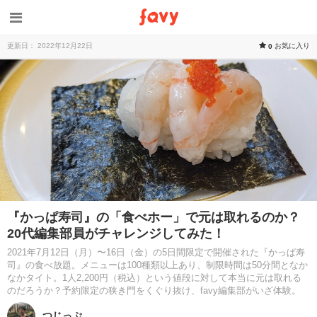
更新日： 2022年12月22日
お気に入り
0
『かっぱ寿司』の「食べホー」で元は取れるのか？
20代編集部員がチャレンジしてみた！
2021年7月12日（月）〜16日（金）の5日間限定で開催された『かっぱ寿
司』の食べ放題。メニューは100種類以上あり、制限時間は50分間となか
なかタイト。1人2,200円（税込）という値段に対して本当に元は取れる
のだろうか？予約限定の狭き門をくぐり抜け、favy編集部がいざ体験。
つじっぷ