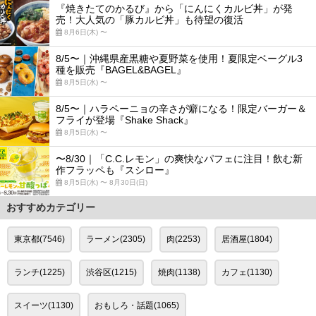
『焼きたてのかるび』から「にんにくカルビ丼」が発
売！大人気の「豚カルビ丼」も待望の復活
8月6日(木) 〜
8/5〜｜沖縄県産黒糖や夏野菜を使用！夏限定ベーグル3
種を販売『BAGEL&BAGEL』
8月5日(水) 〜
8/5〜｜ハラペーニョの辛さが癖になる！限定バーガー＆
フライが登場『Shake Shack』
8月5日(水) 〜
〜8/30｜「C.C.レモン」の爽快なパフェに注目！飲む新
作フラッペも『スシロー』
8月5日(水) 〜 8月30日(日)
おすすめカテゴリー
東京都(7546)
ラーメン(2305)
肉(2253)
居酒屋(1804)
ランチ(1225)
渋谷区(1215)
焼肉(1138)
カフェ(1130)
スイーツ(1130)
おもしろ・話題(1065)