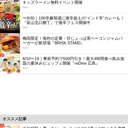
キッズラーメン無料イベント開催
favy
3
〜9/30｜100辛麻辣湯に激辛超えの“インド辛”カレーも！
『富山北口横丁』で激辛フェス開催中
favy
4
梅田限定！海外の定番・甘じょっぱ系ベーコンジャムバ
ーガーが新登場『BRISK STAND』
favy
5
8/10〜19｜事前予約で500円引き！最大4時間食べ飲み放
題の夏休みビュッフェ開催『reDine 広島』
favy
オススメ記事
1