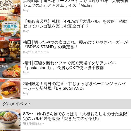
浜松町駅｜選べるソース×ライスで14通りの味！大会優勝
シェフのふわとろオムライス『Michi』
favy
2
【初心者必見】札幌・4PLAの『大通バル』を攻略！移動
ゼロでハシゴ飯を楽しむ完全ガイド
favy
3
梅田│切ったやつの次はこれ。極みのてりやきバーガーが
『BRISK STAND』の新定番！
favyグルメニュース
4
梅田│喧騒を離れソファで寛ぐ穴場イタリアンバル
『pasta stand』。長居もOKで使い勝手抜群
favy
5
梅田限定！海外の定番・甘じょっぱ系ベーコンジャムバ
ーガーが新登場『BRISK STAND』
favy
グルメイベント
8/6〜｜ゆずぽん酢でさっぱり！大根おろしをのせた夏限
定のカルビ丼を販売『焼きたてのかるび』
8月6日(木) 〜