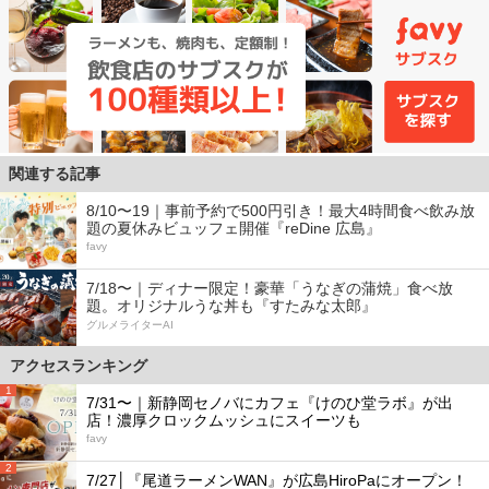
関連する記事
8/10〜19｜事前予約で500円引き！最大4時間食べ飲み放
題の夏休みビュッフェ開催『reDine 広島』
favy
7/18〜｜ディナー限定！豪華「うなぎの蒲焼」食べ放
題。オリジナルうな丼も『すたみな太郎』
グルメライターAI
アクセスランキング
1
7/31〜｜新静岡セノバにカフェ『けのひ堂ラボ』が出
店！濃厚クロックムッシュにスイーツも
favy
2
7/27│『尾道ラーメンWAN』が広島HiroPaにオープン！