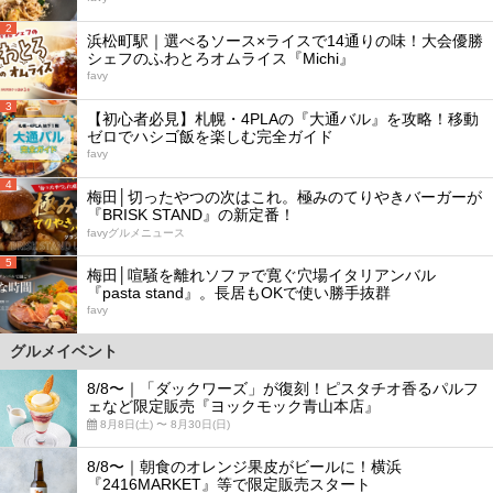
2
浜松町駅｜選べるソース×ライスで14通りの味！大会優勝
シェフのふわとろオムライス『Michi』
favy
3
【初心者必見】札幌・4PLAの『大通バル』を攻略！移動
ゼロでハシゴ飯を楽しむ完全ガイド
favy
4
梅田│切ったやつの次はこれ。極みのてりやきバーガーが
『BRISK STAND』の新定番！
favyグルメニュース
5
梅田│喧騒を離れソファで寛ぐ穴場イタリアンバル
『pasta stand』。長居もOKで使い勝手抜群
favy
グルメイベント
8/8〜｜「ダックワーズ」が復刻！ピスタチオ香るパルフ
ェなど限定販売『ヨックモック青山本店』
8月8日(土) 〜 8月30日(日)
8/8〜｜朝食のオレンジ果皮がビールに！横浜
『2416MARKET』等で限定販売スタート