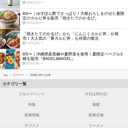
8月8日(土) 〜
8/6〜｜ゆずぽん酢でさっぱり！大根おろしをのせた夏限
定のカルビ丼を販売『焼きたてのかるび』
8月6日(木) 〜
『焼きたてのかるび』から「にんにくカルビ丼」が発
売！大人気の「豚カルビ丼」も待望の復活
8月6日(木) 〜
8/5〜｜沖縄県産黒糖や夏野菜を使用！夏限定ベーグル3
種を販売『BAGEL&BAGEL』
8月5日(水) 〜
favy
カテゴリー
居酒屋に関する記事
カテゴリ一覧
グルメイベント
今日は何の日
特集
連載
新着情報
新着店舗
サブスク
ラーメン