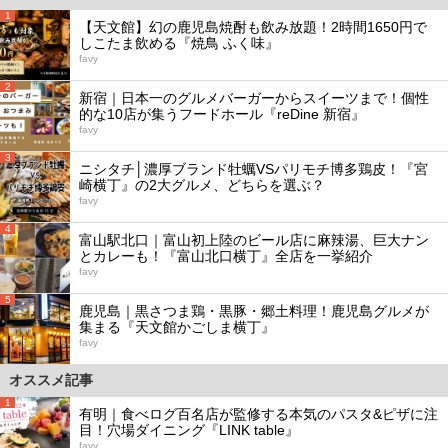
1
【天文館】幻の鹿児島焼酎も飲み放題！2時間1650円で
しこたま飲める『焼鳥 ふく味』
favy
2
新宿｜日本一のグルメバーガーからスイーツまで！個性
的な10店が集うフードホール『reDine 新宿』
favy
3
ニシタチ│濃厚ブランド牡蠣VSパリモチ博多鶏皮！『宮
崎横丁』の2大グルメ、どちらを選ぶ？
favy
4
富山駅北口｜富山初上陸のビール店に麻辣湯、巨大ナン
とカレーも！『富山北口横丁』全店を一挙紹介
favy
5
鹿児島｜黒さつま鶏・黒豚・郷土料理！鹿児島グルメが
集まる『天文館かごしま横丁』
favy
オススメ記事
1
有明｜食べログ百名店が監修する本気のパスタ&ピザに注
目！穴場ダイニング『LINK table』
favy