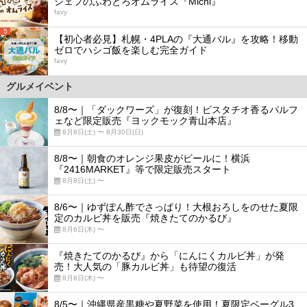
シェフのふわとろオムライス『Michi』
favy
5
【初心者必見】札幌・4PLAの『大通バル』を攻略！移動
ゼロでハシゴ飯を楽しむ完全ガイド
favy
グルメイベント
8/8〜｜「ダックワーズ」が復刻！ピスタチオ香るパルフ
ェなど限定販売『ヨックモック青山本店』
8月8日(土) 〜 8月30日(日)
8/8〜｜朝食のオレンジ果皮がビールに！横浜
『2416MARKET』等で限定販売スタート
8月8日(土) 〜
8/6〜｜ゆずぽん酢でさっぱり！大根おろしをのせた夏限
定のカルビ丼を販売『焼きたてのかるび』
8月6日(木) 〜
『焼きたてのかるび』から「にんにくカルビ丼」が発
売！大人気の「豚カルビ丼」も待望の復活
8月6日(木) 〜
8/5〜｜沖縄県産黒糖や夏野菜を使用！夏限定ベーグル3