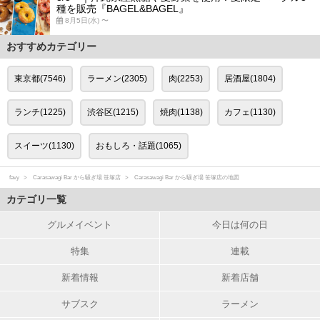
種を販売『BAGEL&BAGEL』
8月5日(水) 〜
おすすめカテゴリー
東京都(7546)
ラーメン(2305)
肉(2253)
居酒屋(1804)
ランチ(1225)
渋谷区(1215)
焼肉(1138)
カフェ(1130)
スイーツ(1130)
おもしろ・話題(1065)
favy
Carasawagi Bar から騒ぎ場 笹塚店
Carasawagi Bar から騒ぎ場 笹塚店の地図
カテゴリ一覧
グルメイベント
今日は何の日
特集
連載
新着情報
新着店舗
サブスク
ラーメン