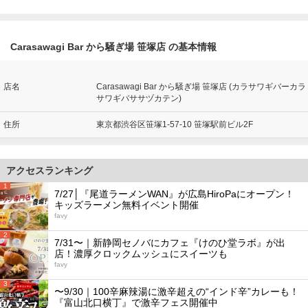
Carasawagi Bar から騒ぎ場 笹塚店 の基本情報
店名
Carasawagi Bar から騒ぎ場 笹塚店 (カラサワギバーカラ
サワギバササヅカテン)
住所
東京都渋谷区笹塚1-57-10 笹塚駅前ビル2F
アクセスランキング
1
7/27│『尾道ラーメンWAN』が広島HiroPaにオープン！
キッズラーメン無料イベント開催
favy
2
7/31〜｜新静岡セノバにカフェ『けのひ堂ラボ』が出
店！濃厚クロックムッシュにスイーツも
favy
3
〜9/30｜100辛麻辣湯に激辛超えの“インド辛”カレーも！
『富山北口横丁』で激辛フェス開催中