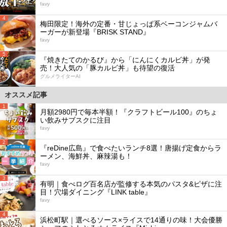
favy
4
梅田限定！海外の定番・甘じょっぱ系ベーコンジャムバ
ーガーが新登場『BRISK STAND』
favy
5
『焼きたてのかるび』から「にんにくカルビ丼」が発
売！大人気の「豚カルビ丼」も待望の復活
グルメライターAI
オススメ記事
1
月額2980円で毎本半額！『クラフトビール100』のちょ
い飲みサブスクに注目
favy
2
『reDine広島』で食べたいランチ8選！唐揚げ定食からラ
ーメン、海鮮丼、麻辣湯も！
favy
3
有明｜食べログ百名店が監修する本気のパスタ&ピザに注
目！穴場ダイニング『LINK table』
favy
4
浜松町駅｜選べるソース×ライスで14通りの味！大会優勝