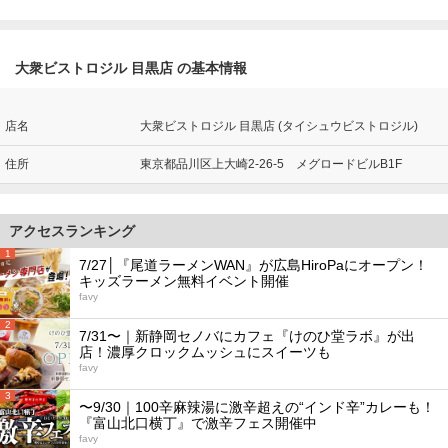
大衆ビストロジル 目黒店 の基本情報
店名
大衆ビストロジル 目黒店 (タイシュウビストロジル)
住所
東京都品川区上大崎2-26-5 メグロードビルB1F
アクセスランキング
1
7/27│『尾道ラーメンWAN』が広島HiroPaにオープン！
キッズラーメン無料イベント開催
favy
2
7/31〜｜新静岡セノバにカフェ『けのひ堂ラボ』が出
店！濃厚クロックムッシュにスイーツも
favy
3
〜9/30｜100辛麻辣湯に激辛超えの“インド辛”カレーも！
『富山北口横丁』で激辛フェス開催中
favy