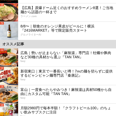
4
【広島】原爆ドーム近くのおすすめラーメン8選！ご当地
麺から話題の一杯まで
ラーメン.com
5
8/8〜｜朝食のオレンジ果皮がビールに！横浜
『2416MARKET』等で限定販売スタート
グルメライターAI
オススメ記事
1
広島｜勢いが止まらない「麻辣湯」専門店！牡蠣や豚肉
など30種の具材から選ぶ『TAN TAN』
favy
2
新宿東口｜東京で一番長いと噂！7mの麺を切らずに提供
するビャンビャン麺専門店『秦唐記』
favy
3
富山｜一度食べたらやみつき！麻辣湯は具材50種から自
由にカスタム可能『TAN TAN』
favy
4
月額2980円で毎本半額！『クラフトビール100』のちょ
い飲みサブスクに注目