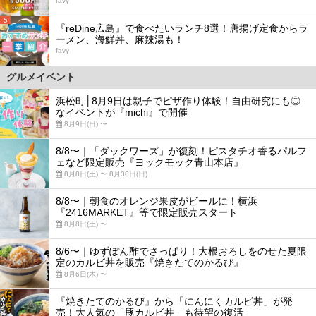
favy
5
『reDine広島』で食べたいランチ8選！唐揚げ定食からラ
ーメン、海鮮丼、麻辣湯も！
favy
グルメイベント
浜松町│8月9日は親子でピザ作り体験！自由研究にも◎
なイベントが『michi』で開催
8月9日(日) 〜
8/8〜｜「ダックワーズ」が復刻！ピスタチオ香るパルフ
ェなど限定販売『ヨックモック青山本店』
8月8日(土) 〜 8月30日(日)
8/8〜｜朝食のオレンジ果皮がビールに！横浜
『2416MARKET』等で限定販売スタート
8月8日(土) 〜
8/6〜｜ゆずぽん酢でさっぱり！大根おろしをのせた夏限
定のカルビ丼を販売『焼きたてのかるび』
8月6日(木) 〜
『焼きたてのかるび』から「にんにくカルビ丼」が発
売！大人気の「豚カルビ丼」も待望の復活