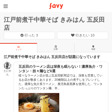
江戸前煮干中華そば きみはん 五反田
店
行った
3
行きたい
10
記事
地図
トップ
江戸前煮干中華そば きみはん 五反田店が話題になっています
五反田のラーメン店は深夜も眠らない！濃厚魚介・ワ
ンタン・担々麺など6選
たにや
ん
様々なラーメン店が並ぶ五反田駅周辺では、深夜も営業してい
るお店が数多くあります。20種類以上の煮干しをブレンドし
た、濃厚な魚介系ラーメン、鹿児島産黒豚を使用した、ワンタ
ンたっぷりのワンタン麺、辛...