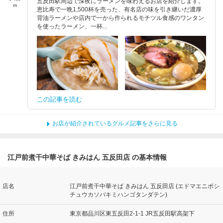
五反田駅周辺で深夜にラーメンを味わえるお店を紹介します。
m
恵比寿で一晩1,500杯を売った、有名店の味を引き継いだ濃厚
背油ラーメンや店内で一から作られるモチツル食感のワンタン
を使ったラーメン、一杯...
この記事を読む
お店が紹介されているグルメ記事をさらに見る
江戸前煮干中華そば きみはん 五反田店 の基本情報
店名
江戸前煮干中華そば きみはん 五反田店 (エドマエニボシ
チュウカソバキミハンゴタンダテン)
住所
東京都品川区東五反田2-1-1 JR五反田駅高架下