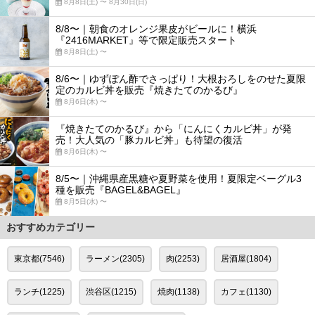
8月8日(土) 〜 8月30日(日)
8/8〜｜朝食のオレンジ果皮がビールに！横浜
『2416MARKET』等で限定販売スタート
8月8日(土) 〜
8/6〜｜ゆずぽん酢でさっぱり！大根おろしをのせた夏限
定のカルビ丼を販売『焼きたてのかるび』
8月6日(木) 〜
『焼きたてのかるび』から「にんにくカルビ丼」が発
売！大人気の「豚カルビ丼」も待望の復活
8月6日(木) 〜
8/5〜｜沖縄県産黒糖や夏野菜を使用！夏限定ベーグル3
種を販売『BAGEL&BAGEL』
8月5日(水) 〜
おすすめカテゴリー
東京都(7546)
ラーメン(2305)
肉(2253)
居酒屋(1804)
ランチ(1225)
渋谷区(1215)
焼肉(1138)
カフェ(1130)