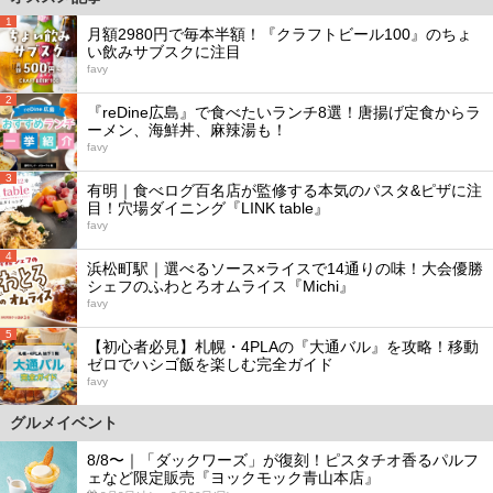
1
月額2980円で毎本半額！『クラフトビール100』のちょ
い飲みサブスクに注目
favy
2
『reDine広島』で食べたいランチ8選！唐揚げ定食からラ
ーメン、海鮮丼、麻辣湯も！
favy
3
有明｜食べログ百名店が監修する本気のパスタ&ピザに注
目！穴場ダイニング『LINK table』
favy
4
浜松町駅｜選べるソース×ライスで14通りの味！大会優勝
シェフのふわとろオムライス『Michi』
favy
5
【初心者必見】札幌・4PLAの『大通バル』を攻略！移動
ゼロでハシゴ飯を楽しむ完全ガイド
favy
グルメイベント
8/8〜｜「ダックワーズ」が復刻！ピスタチオ香るパルフ
ェなど限定販売『ヨックモック青山本店』