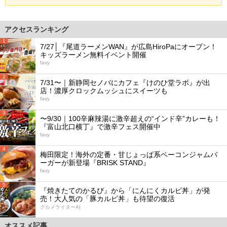
アクセスランキング
1
7/27│『尾道ラーメンWAN』が広島HiroPaにオープン！
キッズラーメン無料イベント開催
favy
2
7/31〜｜新静岡セノバにカフェ『けのひ堂ラボ』が出
店！濃厚クロックムッシュにスイーツも
favy
3
〜9/30｜100辛麻辣湯に激辛超えの“インド辛”カレーも！
『富山北口横丁』で激辛フェス開催中
favy
4
梅田限定！海外の定番・甘じょっぱ系ベーコンジャムバ
ーガーが新登場『BRISK STAND』
favy
5
『焼きたてのかるび』から「にんにくカルビ丼」が発
売！大人気の「豚カルビ丼」も待望の復活
グルメライターAI
オススメ記事