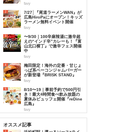
favy
2
7/27│『尾道ラーメンWAN』が
広島HiroPaにオープン！キッズ
ラーメン無料イベント開催
favy
3
〜9/30｜100辛麻辣湯に激辛超
えの“インド辛”カレーも！『富
山北口横丁』で激辛フェス開催
中
favy
4
梅田限定！海外の定番・甘じょ
っぱ系ベーコンジャムバーガー
が新登場『BRISK STAND』
favy
5
8/10〜19｜事前予約で500円引
き！最大4時間食べ飲み放題の
夏休みビュッフェ開催『reDine
広島』
favy
オススメ記事
1
浜松町駅｜選べるソース×ライ