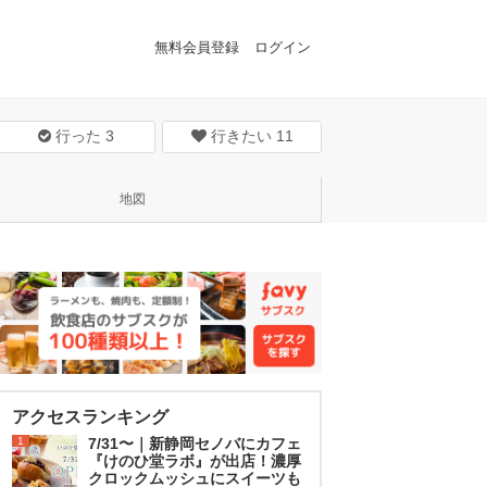
無料会員登録
ログイン
行った
3
行きたい
11
地図
アクセスランキング
1
7/31〜｜新静岡セノバにカフェ
『けのひ堂ラボ』が出店！濃厚
クロックムッシュにスイーツも