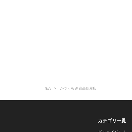
favy
かつくら 新宿高島屋店
カテゴリ一覧
グルメイベント