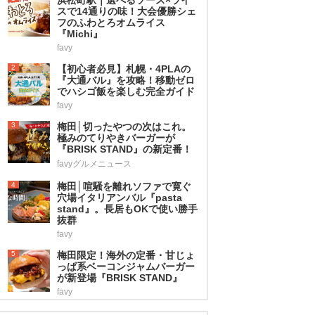
スで14通りの味！大会優勝シェ
フのふわとろオムライス
『Michi』
favy
2
【初心者必見】札幌・4PLAの
『大通バル』を攻略！移動ゼロ
でハシゴ飯を楽しむ完全ガイド
favy
3
梅田│切ったやつの次はこれ。
極みのてりやきバーガーが
『BRISK STAND』の新定番！
favyグルメニュース
4
梅田│喧騒を離れソファで寛ぐ
穴場イタリアンバル『pasta
stand』。長居もOKで使い勝手
抜群
favy
5
梅田限定！海外の定番・甘じょ
っぱ系ベーコンジャムバーガー
が新登場『BRISK STAND』
favy