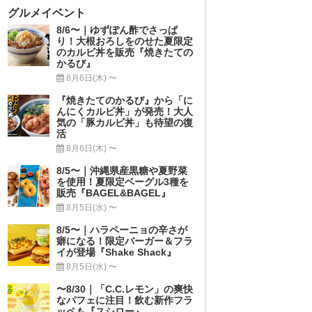
グルメイベント
8/6〜｜ゆずぽん酢でさっぱ
り！大根おろしをのせた夏限定
のカルビ丼を販売『焼きたての
かるび』
8月6日(木) 〜
『焼きたてのかるび』から「に
んにくカルビ丼」が発売！大人
気の「豚カルビ丼」も待望の復
活
8月6日(木) 〜
8/5〜｜沖縄県産黒糖や夏野菜
を使用！夏限定ベーグル3種を
販売『BAGEL&BAGEL』
8月5日(水) 〜
8/5〜｜ハラペーニョの辛さが
癖になる！限定バーガー＆フラ
イが登場『Shake Shack』
8月5日(水) 〜
〜8/30｜「C.C.レモン」の爽快
なパフェに注目！飲む新作フラ
ッペも『スシロー』