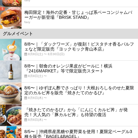
favy
5
梅田限定！海外の定番・甘じょっぱ系ベーコンジャムバ
ーガーが新登場『BRISK STAND』
favy
グルメイベント
8/8〜｜「ダックワーズ」が復刻！ピスタチオ香るパルフ
ェなど限定販売『ヨックモック青山本店』
8月8日(土) 〜 8月30日(日)
8/8〜｜朝食のオレンジ果皮がビールに！横浜
『2416MARKET』等で限定販売スタート
8月8日(土) 〜
8/6〜｜ゆずぽん酢でさっぱり！大根おろしをのせた夏限
定のカルビ丼を販売『焼きたてのかるび』
8月6日(木) 〜
『焼きたてのかるび』から「にんにくカルビ丼」が発
売！大人気の「豚カルビ丼」も待望の復活
8月6日(木) 〜
8/5〜｜沖縄県産黒糖や夏野菜を使用！夏限定ベーグル3
種を販売『BAGEL&BAGEL』