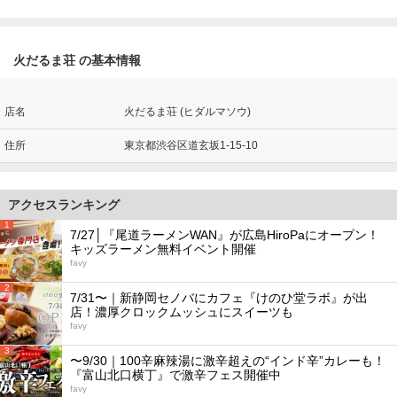
火だるま荘 の基本情報
店名
火だるま荘 (ヒダルマソウ)
住所
東京都渋谷区道玄坂1-15-10
アクセスランキング
1
7/27│『尾道ラーメンWAN』が広島HiroPaにオープン！
キッズラーメン無料イベント開催
favy
2
7/31〜｜新静岡セノバにカフェ『けのひ堂ラボ』が出
店！濃厚クロックムッシュにスイーツも
favy
3
〜9/30｜100辛麻辣湯に激辛超えの“インド辛”カレーも！
『富山北口横丁』で激辛フェス開催中
favy