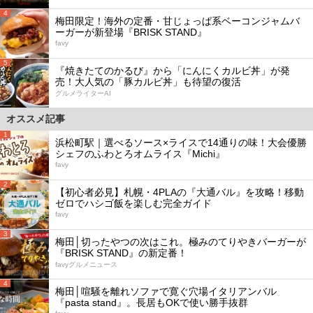
4
梅田限定！海外の定番・甘じょっぱ系ベーコンジャムバ
ーガーが新登場『BRISK STAND』
favy
5
『焼きたてのかるび』から「にんにくカルビ丼」が発
売！大人気の「豚カルビ丼」も待望の復活
グルメライターAI
オススメ記事
1
浜松町駅｜選べるソース×ライスで14通りの味！大会優勝
シェフのふわとろオムライス『Michi』
favy
2
【初心者必見】札幌・4PLAの『大通バル』を攻略！移動
ゼロでハシゴ飯を楽しむ完全ガイド
favy
3
梅田│切ったやつの次はこれ。極みのてりやきバーガーが
『BRISK STAND』の新定番！
favyグルメニュース
4
梅田│喧騒を離れソファで寛ぐ穴場イタリアンバル
『pasta stand』。長居もOKで使い勝手抜群