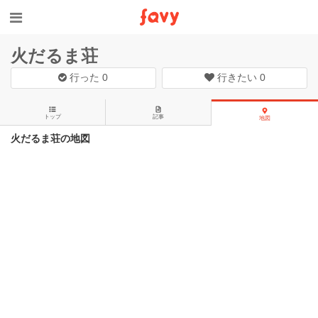
火だるま荘
行った
0
行きたい
0
トップ
記事
地図
火だるま荘の地図