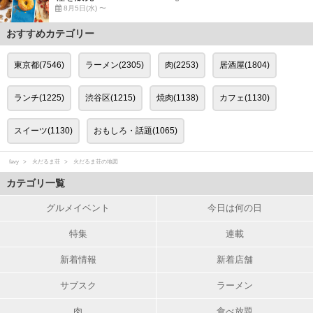
8月5日(水) 〜
おすすめカテゴリー
東京都(7546)
ラーメン(2305)
肉(2253)
居酒屋(1804)
ランチ(1225)
渋谷区(1215)
焼肉(1138)
カフェ(1130)
スイーツ(1130)
おもしろ・話題(1065)
favy
火だるま荘
火だるま荘の地図
カテゴリ一覧
グルメイベント
今日は何の日
特集
連載
新着情報
新着店舗
サブスク
ラーメン
肉
食べ放題