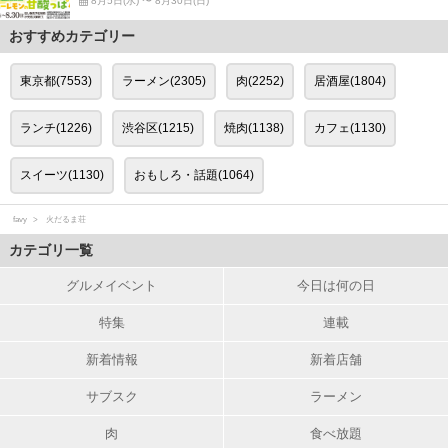
8月5日(水) 〜 8月30日(日)
おすすめカテゴリー
東京都(7553)
ラーメン(2305)
肉(2252)
居酒屋(1804)
ランチ(1226)
渋谷区(1215)
焼肉(1138)
カフェ(1130)
スイーツ(1130)
おもしろ・話題(1064)
favy
火だるま荘
カテゴリ一覧
グルメイベント
今日は何の日
特集
連載
新着情報
新着店舗
サブスク
ラーメン
肉
食べ放題