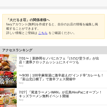
「火だるま荘」の関係者様へ
favyアカウント(無料)を作成すると、自分のお店の情報を編集し掲
載することができます。
詳しい情報とご登録は
こちら
をご確認ください。
アクセスランキング
1
7/31〜｜新静岡セノバにカフェ『けのひ堂ラボ』が出
店！濃厚クロックムッシュにスイーツも
favy
2
〜9/30｜100辛麻辣湯に激辛超えの“インド辛”カレーも！
『富山北口横丁』で激辛フェス開催中
favy
3
7/27│『尾道ラーメンWAN』が広島HiroPaにオープン！
キッズラーメン無料イベント開催
favy
4