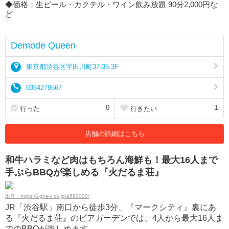
◆価格：生ビール・カクテル・ワイン飲み放題 90分2,000円な
ど
Demode Queen
東京都渋谷区宇田川町37-35 3F
0364278567
0
1
行った
行きたい
店舗の詳細はこちら
和牛ハラミなど肉はもちろん海鮮も！最大16人まで
手ぶらBBQが楽しめる『火だるま荘』
出典：https://r.gnavi.co.jp/a590000/
JR「渋谷駅」南口から徒歩3分、『マークシティ』裏にあ
る『火だるま荘』のビアガーデンでは、4人から最大16人ま
でのBBQが楽しめます。