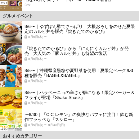
favy
グルメイベント
8/6〜｜ゆずぽん酢でさっぱり！大根おろしをのせた夏限
定のカルビ丼を販売『焼きたてのかるび』
8月6日(木) 〜
『焼きたてのかるび』から「にんにくカルビ丼」が発
売！大人気の「豚カルビ丼」も待望の復活
8月6日(木) 〜
8/5〜｜沖縄県産黒糖や夏野菜を使用！夏限定ベーグル3
種を販売『BAGEL&BAGEL』
8月5日(水) 〜
8/5〜｜ハラペーニョの辛さが癖になる！限定バーガー＆
フライが登場『Shake Shack』
8月5日(水) 〜
〜8/30｜「C.C.レモン」の爽快なパフェに注目！飲む新
作フラッペも『スシロー』
8月5日(水) 〜 8月30日(日)
おすすめカテゴリー