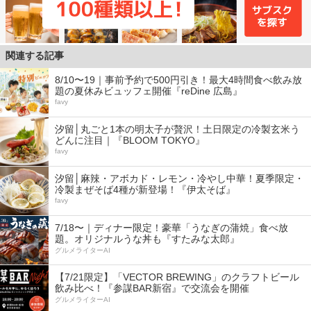
関連する記事
8/10〜19｜事前予約で500円引き！最大4時間食べ飲み放
題の夏休みビュッフェ開催『reDine 広島』
favy
汐留│丸ごと1本の明太子が贅沢！土日限定の冷製玄米う
どんに注目｜『BLOOM TOKYO』
favy
汐留│麻辣・アボカド・レモン・冷やし中華！夏季限定・
冷製まぜそば4種が新登場！『伊太そば』
favy
7/18〜｜ディナー限定！豪華「うなぎの蒲焼」食べ放
題。オリジナルうな丼も『すたみな太郎』
グルメライターAI
【7/21限定】「VECTOR BREWING」のクラフトビール
飲み比べ！『参謀BAR新宿』で交流会を開催
グルメライターAI