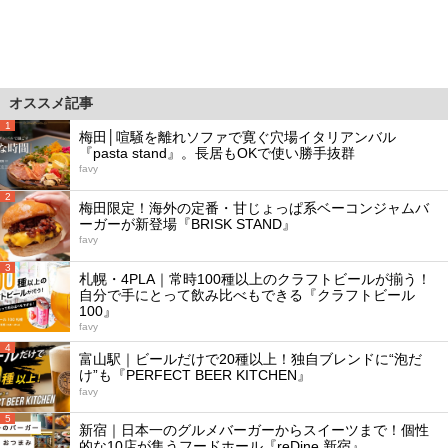
オススメ記事
1
梅田│喧騒を離れソファで寛ぐ穴場イタリアンバル
『pasta stand』。長居もOKで使い勝手抜群
favy
2
梅田限定！海外の定番・甘じょっぱ系ベーコンジャムバ
ーガーが新登場『BRISK STAND』
favy
3
札幌・4PLA｜常時100種以上のクラフトビールが揃う！
自分で手にとって飲み比べもできる『クラフトビール
100』
favy
4
富山駅｜ビールだけで20種以上！独自ブレンドに“泡だ
け”も『PERFECT BEER KITCHEN』
favy
5
新宿｜日本一のグルメバーガーからスイーツまで！個性
的な10店が集うフードホール『reDine 新宿』