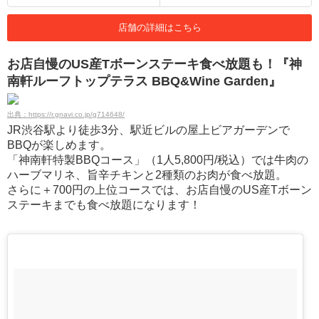
店舗の詳細はこちら
お店自慢のUS産Tボーンステーキ食べ放題も！『神
南軒ルーフトップテラス BBQ&Wine Garden』
出典：https://r.gnavi.co.jp/g714648/
JR渋谷駅より徒歩3分、駅近ビルの屋上ビアガーデンで
BBQが楽しめます。
「神南軒特製BBQコース」（1人5,800円/税込）では牛肉の
ハーブマリネ、旨辛チキンと2種類のお肉が食べ放題。
さらに＋700円の上位コースでは、お店自慢のUS産Tボーン
ステーキまでも食べ放題になります！