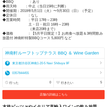
◆BBQ ：あり
◆雨天時 ：中止（当日15時に判断）
◆開催期：2018年5月1日（火）〜9月30日（日）（予定）
◆定休日 ：なし
◆営業時間 ：平日 17時～23時
土・日・祝日 16時～23時
（来店20時まで）
◆価格 ：【5月平日限定！】お肉食べ放題＆3時間飲み
放題付 神南軒特製BBQコース 5,800円 など
神南軒ルーフトップテラス BBQ ＆ Wine Garden
東京都渋谷区神南1-20-5 Navi Shibuya 9F
0357844455
0
5
行った
行きたい
店舗の詳細はこちら
本格ピッツァやイタリア直輸入ワインの飲み放題