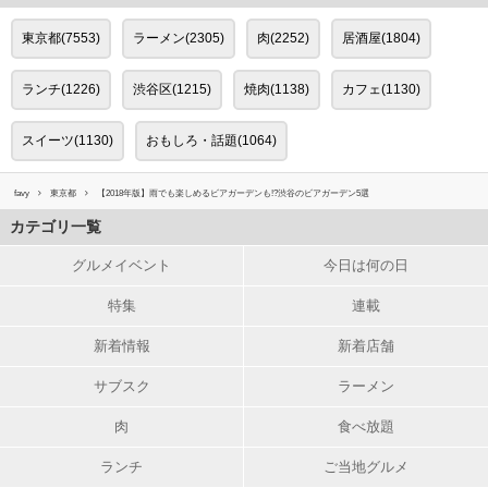
東京都(7553)
ラーメン(2305)
肉(2252)
居酒屋(1804)
ランチ(1226)
渋谷区(1215)
焼肉(1138)
カフェ(1130)
スイーツ(1130)
おもしろ・話題(1064)
favy
東京都
【2018年版】雨でも楽しめるビアガーデンも!?渋谷のビアガーデン5選
カテゴリ一覧
グルメイベント
今日は何の日
特集
連載
新着情報
新着店舗
サブスク
ラーメン
肉
食べ放題
ランチ
ご当地グルメ