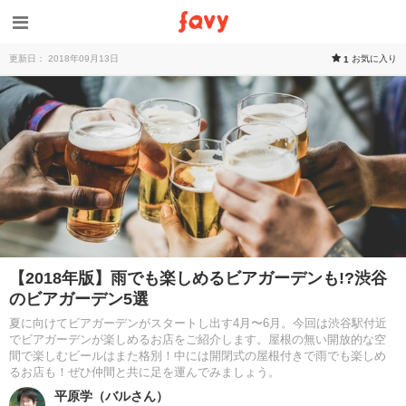
更新日： 2018年09月13日
お気に入り
1
【2018年版】雨でも楽しめるビアガーデンも!?渋谷
のビアガーデン5選
夏に向けてビアガーデンがスタートし出す4月〜6月。今回は渋谷駅付近
でビアガーデンが楽しめるお店をご紹介します。屋根の無い開放的な空
間で楽しむビールはまた格別！中には開閉式の屋根付きで雨でも楽しめ
るお店も！ぜひ仲間と共に足を運んでみましょう。
平原学（バルさん）