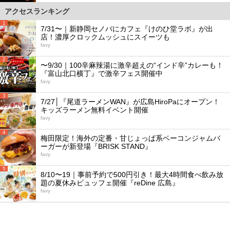
アクセスランキング
1
7/31〜｜新静岡セノバにカフェ『けのひ堂ラボ』が出
店！濃厚クロックムッシュにスイーツも
favy
2
〜9/30｜100辛麻辣湯に激辛超えの“インド辛”カレーも！
『富山北口横丁』で激辛フェス開催中
favy
3
7/27│『尾道ラーメンWAN』が広島HiroPaにオープン！
キッズラーメン無料イベント開催
favy
4
梅田限定！海外の定番・甘じょっぱ系ベーコンジャムバ
ーガーが新登場『BRISK STAND』
favy
5
8/10〜19｜事前予約で500円引き！最大4時間食べ飲み放
題の夏休みビュッフェ開催『reDine 広島』
favy