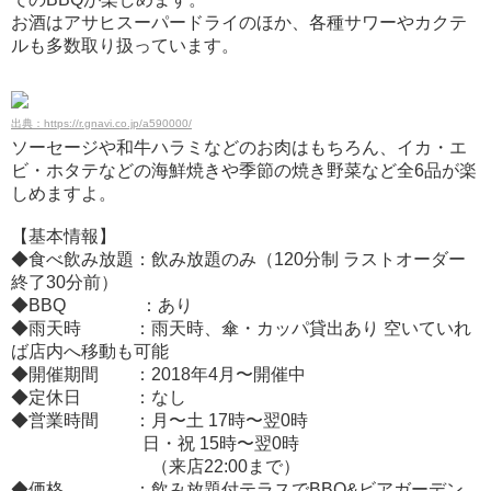
お酒はアサヒスーパードライのほか、各種サワーやカクテ
ルも多数取り扱っています。
出典：https://r.gnavi.co.jp/a590000/
ソーセージや和牛ハラミなどのお肉はもちろん、イカ・エ
ビ・ホタテなどの海鮮焼きや季節の焼き野菜など全6品が楽
しめますよ。
【基本情報】
◆食べ飲み放題：飲み放題のみ（120分制 ラストオーダー
終了30分前）
◆BBQ ：あり
◆雨天時 ：雨天時、傘・カッパ貸出あり 空いていれ
ば店内へ移動も可能
◆開催期間 ：2018年4月〜開催中
◆定休日 ：なし
◆営業時間 ：月〜土 17時〜翌0時
日・祝 15時〜翌0時
（来店22:00まで）
◆価格 ：飲み放題付テラスでBBQ&ビアガーデン