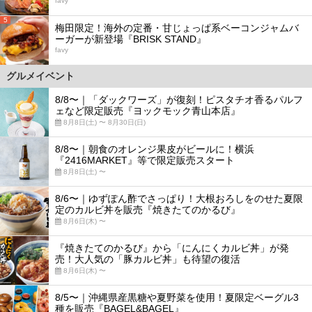
favy
5
梅田限定！海外の定番・甘じょっぱ系ベーコンジャムバ
ーガーが新登場『BRISK STAND』
favy
グルメイベント
8/8〜｜「ダックワーズ」が復刻！ピスタチオ香るパルフ
ェなど限定販売『ヨックモック青山本店』
8月8日(土) 〜 8月30日(日)
8/8〜｜朝食のオレンジ果皮がビールに！横浜
『2416MARKET』等で限定販売スタート
8月8日(土) 〜
8/6〜｜ゆずぽん酢でさっぱり！大根おろしをのせた夏限
定のカルビ丼を販売『焼きたてのかるび』
8月6日(木) 〜
『焼きたてのかるび』から「にんにくカルビ丼」が発
売！大人気の「豚カルビ丼」も待望の復活
8月6日(木) 〜
8/5〜｜沖縄県産黒糖や夏野菜を使用！夏限定ベーグル3
種を販売『BAGEL&BAGEL』