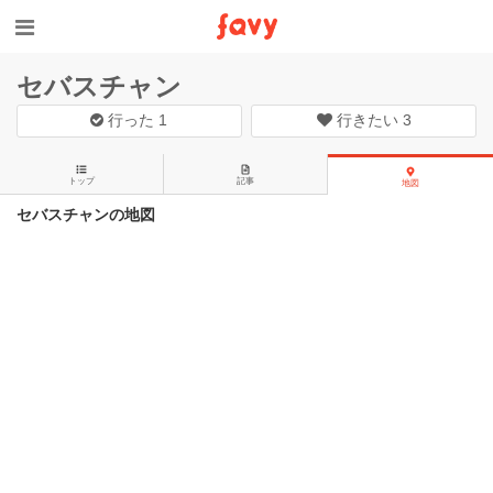
セバスチャン
行った
1
行きたい
3
トップ
記事
地図
セバスチャンの地図