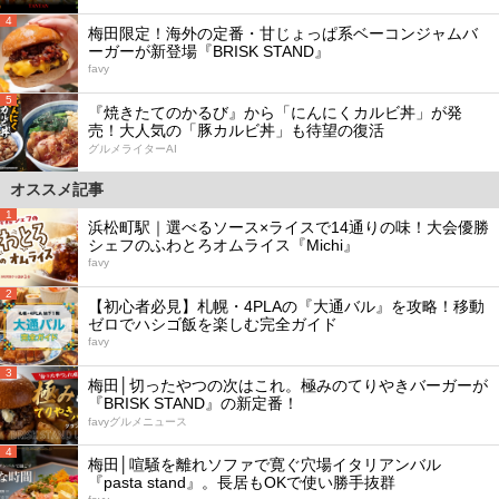
4
梅田限定！海外の定番・甘じょっぱ系ベーコンジャムバ
ーガーが新登場『BRISK STAND』
favy
5
『焼きたてのかるび』から「にんにくカルビ丼」が発
売！大人気の「豚カルビ丼」も待望の復活
グルメライターAI
オススメ記事
1
浜松町駅｜選べるソース×ライスで14通りの味！大会優勝
シェフのふわとろオムライス『Michi』
favy
2
【初心者必見】札幌・4PLAの『大通バル』を攻略！移動
ゼロでハシゴ飯を楽しむ完全ガイド
favy
3
梅田│切ったやつの次はこれ。極みのてりやきバーガーが
『BRISK STAND』の新定番！
favyグルメニュース
4
梅田│喧騒を離れソファで寛ぐ穴場イタリアンバル
『pasta stand』。長居もOKで使い勝手抜群