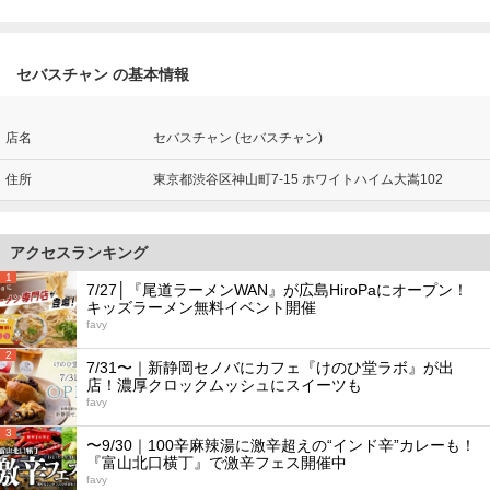
セバスチャン の基本情報
店名
セバスチャン (セバスチャン)
住所
東京都渋谷区神山町7-15 ホワイトハイム大嵩102
アクセスランキング
1
7/27│『尾道ラーメンWAN』が広島HiroPaにオープン！
キッズラーメン無料イベント開催
favy
2
7/31〜｜新静岡セノバにカフェ『けのひ堂ラボ』が出
店！濃厚クロックムッシュにスイーツも
favy
3
〜9/30｜100辛麻辣湯に激辛超えの“インド辛”カレーも！
『富山北口横丁』で激辛フェス開催中
favy