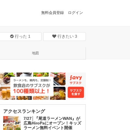
無料会員登録
ログイン
行った
1
行きたい
3
地図
アクセスランキング
1
7/27│『尾道ラーメンWAN』が
広島HiroPaにオープン！キッズ
ラーメン無料イベント開催