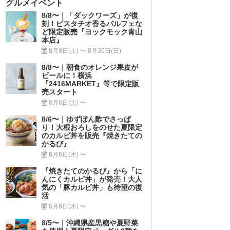
グルメイベント
8/8〜｜「ダックワーズ」が復
刻！ピスタチオ香るパルフェな
ど限定販売『ヨックモック青山
本店』
8月8日(土) 〜 8月30日(日)
8/8〜｜朝食のオレンジ果皮が
ビールに！横浜
『2416MARKET』等で限定販
売スタート
8月8日(土) 〜
8/6〜｜ゆずぽん酢でさっぱ
り！大根おろしをのせた夏限定
のカルビ丼を販売『焼きたての
かるび』
8月6日(木) 〜
『焼きたてのかるび』から「に
んにくカルビ丼」が発売！大人
気の「豚カルビ丼」も待望の復
活
8月6日(木) 〜
8/5〜｜沖縄県産黒糖や夏野菜