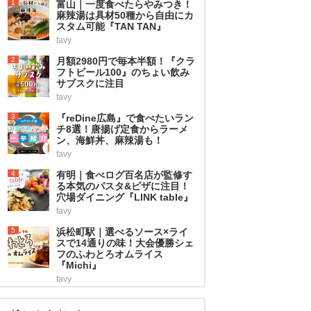
1
富山｜一度食べたらやみつき！
麻辣湯は具材50種から自由にカ
スタム可能『TAN TAN』
favy
2
月額2980円で毎本半額！『クラ
フトビール100』のちょい飲み
サブスクに注目
favy
3
『reDine広島』で食べたいラン
チ8選！唐揚げ定食からラーメ
ン、海鮮丼、麻辣湯も！
favy
4
有明｜食べログ百名店が監修す
る本気のパスタ&ピザに注目！
穴場ダイニング『LINK table』
favy
5
浜松町駅｜選べるソース×ライ
スで14通りの味！大会優勝シェ
フのふわとろオムライス
『Michi』
favy