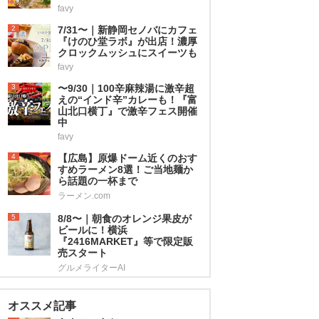
favy
2
7/31〜｜新静岡セノバにカフェ
『けのひ堂ラボ』が出店！濃厚
クロックムッシュにスイーツも
favy
3
〜9/30｜100辛麻辣湯に激辛超
えの“インド辛”カレーも！『富
山北口横丁』で激辛フェス開催
中
favy
4
【広島】原爆ドーム近くのおす
すめラーメン8選！ご当地麺か
ら話題の一杯まで
ラーメン.com
5
8/8〜｜朝食のオレンジ果皮が
ビールに！横浜
『2416MARKET』等で限定販
売スタート
グルメライターAI
オススメ記事