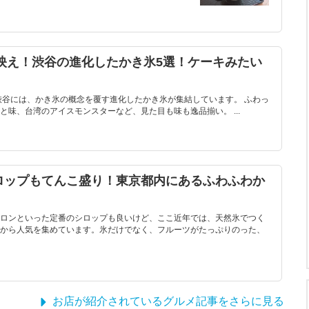
タ映え！渋谷の進化したかき氷5選！ケーキみたい
渋谷には、かき氷の概念を覆す進化したかき氷が集結しています。 ふわっ
味、台湾のアイスモンスターなど、見た目も味も逸品揃い。 ...
ロップもてんこ盛り！東京都内にあるふわふわか
ロンといった定番のシロップも良いけど、ここ近年では、天然氷でつく
から人気を集めています。氷だけでなく、フルーツがたっぷりのった、
お店が紹介されているグルメ記事をさらに見る