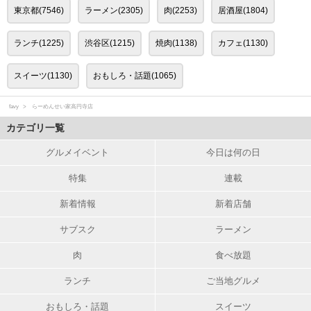
東京都(7546)
ラーメン(2305)
肉(2253)
居酒屋(1804)
ランチ(1225)
渋谷区(1215)
焼肉(1138)
カフェ(1130)
スイーツ(1130)
おもしろ・話題(1065)
favy
らーめんせい家高円寺店
カテゴリ一覧
グルメイベント
今日は何の日
特集
連載
新着情報
新着店舗
サブスク
ラーメン
肉
食べ放題
ランチ
ご当地グルメ
おもしろ・話題
スイーツ