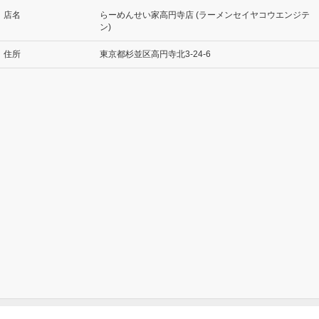
店名
らーめんせい家高円寺店 (ラーメンセイヤコウエンジテ
ン)
住所
東京都杉並区高円寺北3-24-6