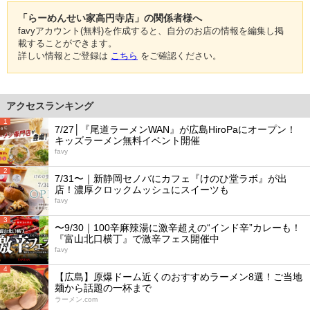
「らーめんせい家高円寺店」の関係者様へ
favyアカウント(無料)を作成すると、自分のお店の情報を編集し掲
載することができます。
詳しい情報とご登録は
こちら
をご確認ください。
アクセスランキング
1
7/27│『尾道ラーメンWAN』が広島HiroPaにオープン！
キッズラーメン無料イベント開催
favy
2
7/31〜｜新静岡セノバにカフェ『けのひ堂ラボ』が出
店！濃厚クロックムッシュにスイーツも
favy
3
〜9/30｜100辛麻辣湯に激辛超えの“インド辛”カレーも！
『富山北口横丁』で激辛フェス開催中
favy
4
【広島】原爆ドーム近くのおすすめラーメン8選！ご当地
麺から話題の一杯まで
ラーメン.com