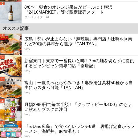
5
8/8〜｜朝食のオレンジ果皮がビールに！横浜
『2416MARKET』等で限定販売スタート
グルメライターAI
オススメ記事
1
広島｜勢いが止まらない「麻辣湯」専門店！牡蠣や豚肉
など30種の具材から選ぶ『TAN TAN』
favy
2
新宿東口｜東京で一番長いと噂！7mの麺を切らずに提供
するビャンビャン麺専門店『秦唐記』
favy
3
富山｜一度食べたらやみつき！麻辣湯は具材50種から自
由にカスタム可能『TAN TAN』
favy
4
月額2980円で毎本半額！『クラフトビール100』のちょ
い飲みサブスクに注目
favy
5
『reDine広島』で食べたいランチ8選！唐揚げ定食からラ
ーメン、海鮮丼、麻辣湯も！
favy