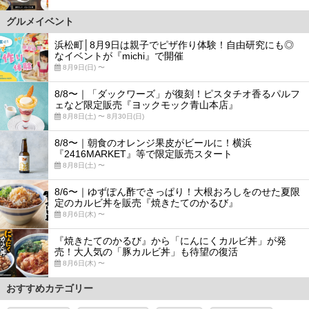
グルメイベント
浜松町│8月9日は親子でピザ作り体験！自由研究にも◎
なイベントが『michi』で開催
8月9日(日) 〜
8/8〜｜「ダックワーズ」が復刻！ピスタチオ香るパルフ
ェなど限定販売『ヨックモック青山本店』
8月8日(土) 〜 8月30日(日)
8/8〜｜朝食のオレンジ果皮がビールに！横浜
『2416MARKET』等で限定販売スタート
8月8日(土) 〜
8/6〜｜ゆずぽん酢でさっぱり！大根おろしをのせた夏限
定のカルビ丼を販売『焼きたてのかるび』
8月6日(木) 〜
『焼きたてのかるび』から「にんにくカルビ丼」が発
売！大人気の「豚カルビ丼」も待望の復活
8月6日(木) 〜
おすすめカテゴリー