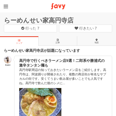
らーめんせい家高円寺店
行った
7
行きたい
7
記事
地図
トップ
らーめんせい家高円寺店が話題になっています
高円寺で行くべきラーメン店9選！二郎系や勝浦式の
激辛タンタン麺も
kwei
高円寺駅周辺の知っておきたいラーメン店をご紹介します。高
円寺は、阿波踊りが開催されたり、複数の商店街が有名なサブ
カルの街です。安くてうまい飲み屋が多いことでも人気です
ね。高円寺で飲んだ後のシメに...