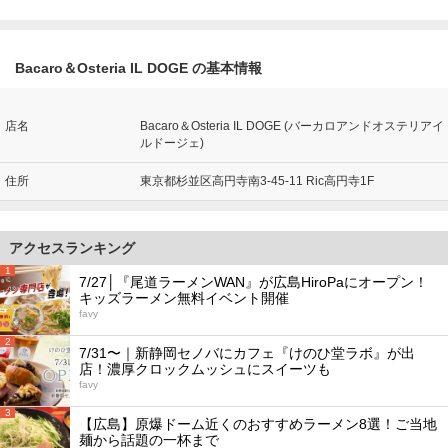
Bacaro＆Osteria IL DOGE の基本情報
店名
Bacaro＆Osteria IL DOGE (バーカロアンドオステリアイ
ルドージェ)
住所
東京都杉並区高円寺南3-45-11 Ric高円寺1F
アクセスランキング
1
7/27│『尾道ラーメンWAN』が広島HiroPaにオープン！
キッズラーメン無料イベント開催
favy
2
7/31〜｜新静岡セノバにカフェ『けのひ堂ラボ』が出
店！濃厚クロックムッシュにスイーツも
favy
3
【広島】原爆ドーム近くのおすすめラーメン8選！ご当地
麺から話題の一杯まで