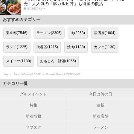
売！大人気の「豚カルビ丼」も待望の復活
8月6日(木) 〜
おすすめカテゴリー
東京都(7546)
ラーメン(2305)
肉(2253)
居酒屋(1804)
ランチ(1225)
渋谷区(1215)
焼肉(1138)
カフェ(1130)
スイーツ(1130)
おもしろ・話題(1065)
favy
Bacaro＆Osteria IL DOGE
Bacaro＆Osteria IL DOGEの地図
カテゴリ一覧
グルメイベント
今日は何の日
特集
連載
新着情報
新着店舗
サブスク
ラーメン