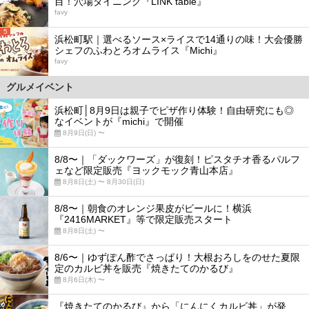
目！穴場ダイニング『LINK table』
favy
5
浜松町駅｜選べるソース×ライスで14通りの味！大会優勝
シェフのふわとろオムライス『Michi』
favy
グルメイベント
浜松町│8月9日は親子でピザ作り体験！自由研究にも◎
なイベントが『michi』で開催
8月9日(日) 〜
8/8〜｜「ダックワーズ」が復刻！ピスタチオ香るパルフ
ェなど限定販売『ヨックモック青山本店』
8月8日(土) 〜 8月30日(日)
8/8〜｜朝食のオレンジ果皮がビールに！横浜
『2416MARKET』等で限定販売スタート
8月8日(土) 〜
8/6〜｜ゆずぽん酢でさっぱり！大根おろしをのせた夏限
定のカルビ丼を販売『焼きたてのかるび』
8月6日(木) 〜
『焼きたてのかるび』から「にんにくカルビ丼」が発