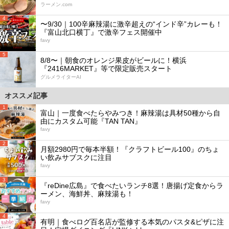
ラーメン.com
4
〜9/30｜100辛麻辣湯に激辛超えの“インド辛”カレーも！
『富山北口横丁』で激辛フェス開催中
favy
5
8/8〜｜朝食のオレンジ果皮がビールに！横浜
『2416MARKET』等で限定販売スタート
グルメライターAI
オススメ記事
1
富山｜一度食べたらやみつき！麻辣湯は具材50種から自
由にカスタム可能『TAN TAN』
favy
2
月額2980円で毎本半額！『クラフトビール100』のちょ
い飲みサブスクに注目
favy
3
『reDine広島』で食べたいランチ8選！唐揚げ定食からラ
ーメン、海鮮丼、麻辣湯も！
favy
4
有明｜食べログ百名店が監修する本気のパスタ&ピザに注