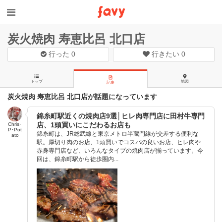
炭火焼肉 寿恵比呂 北口店
行った
0
行きたい
0
トップ
地図
記事
炭火焼肉 寿恵比呂 北口店が話題になっています
錦糸町駅近くの焼肉店9選│ヒレ肉専門店に田村牛専門
店、1頭買いにこだわるお店も
Chris･
P･Pot
錦糸町は、JR総武線と東京メトロ半蔵門線が交差する便利な
ato
駅。厚切り肉のお店、1頭買いでコスパの良いお店、ヒレ肉や
赤身専門店など、いろんなタイプの焼肉店が揃っています。今
回は、錦糸町駅から徒歩圏内...