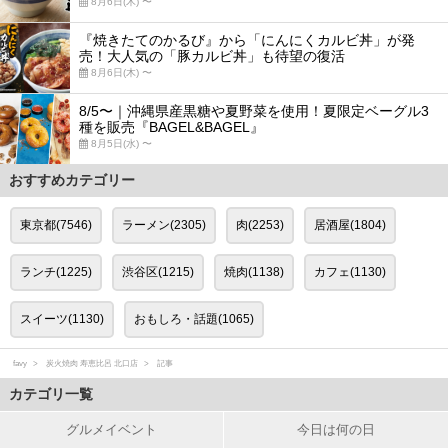
8月6日(木) 〜
『焼きたてのかるび』から「にんにくカルビ丼」が発
売！大人気の「豚カルビ丼」も待望の復活
8月6日(木) 〜
8/5〜｜沖縄県産黒糖や夏野菜を使用！夏限定ベーグル3
種を販売『BAGEL&BAGEL』
8月5日(水) 〜
おすすめカテゴリー
東京都(7546)
ラーメン(2305)
肉(2253)
居酒屋(1804)
ランチ(1225)
渋谷区(1215)
焼肉(1138)
カフェ(1130)
スイーツ(1130)
おもしろ・話題(1065)
favy
炭火焼肉 寿恵比呂 北口店
記事
カテゴリ一覧
グルメイベント
今日は何の日