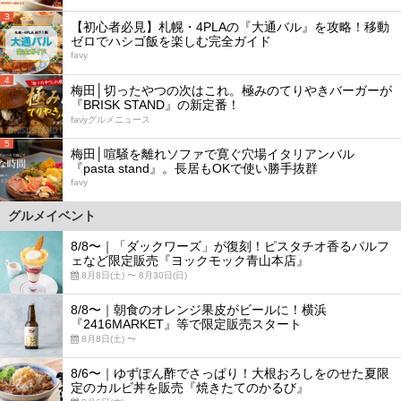
3
【初心者必見】札幌・4PLAの『大通バル』を攻略！移動
ゼロでハシゴ飯を楽しむ完全ガイド
favy
4
梅田│切ったやつの次はこれ。極みのてりやきバーガーが
『BRISK STAND』の新定番！
favyグルメニュース
5
梅田│喧騒を離れソファで寛ぐ穴場イタリアンバル
『pasta stand』。長居もOKで使い勝手抜群
favy
グルメイベント
8/8〜｜「ダックワーズ」が復刻！ピスタチオ香るパルフ
ェなど限定販売『ヨックモック青山本店』
8月8日(土) 〜 8月30日(日)
8/8〜｜朝食のオレンジ果皮がビールに！横浜
『2416MARKET』等で限定販売スタート
8月8日(土) 〜
8/6〜｜ゆずぽん酢でさっぱり！大根おろしをのせた夏限
定のカルビ丼を販売『焼きたてのかるび』