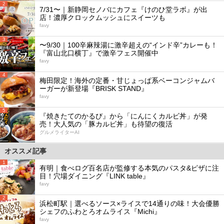
2
7/31〜｜新静岡セノバにカフェ『けのひ堂ラボ』が出
店！濃厚クロックムッシュにスイーツも
favy
3
〜9/30｜100辛麻辣湯に激辛超えの“インド辛”カレーも！
『富山北口横丁』で激辛フェス開催中
favy
4
梅田限定！海外の定番・甘じょっぱ系ベーコンジャムバ
ーガーが新登場『BRISK STAND』
favy
5
『焼きたてのかるび』から「にんにくカルビ丼」が発
売！大人気の「豚カルビ丼」も待望の復活
グルメライターAI
オススメ記事
1
有明｜食べログ百名店が監修する本気のパスタ&ピザに注
目！穴場ダイニング『LINK table』
favy
2
浜松町駅｜選べるソース×ライスで14通りの味！大会優勝
シェフのふわとろオムライス『Michi』
favy