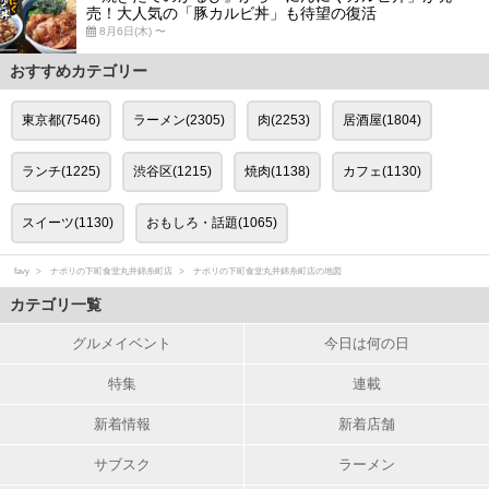
売！大人気の「豚カルビ丼」も待望の復活
8月6日(木) 〜
おすすめカテゴリー
東京都(7546)
ラーメン(2305)
肉(2253)
居酒屋(1804)
ランチ(1225)
渋谷区(1215)
焼肉(1138)
カフェ(1130)
スイーツ(1130)
おもしろ・話題(1065)
favy
ナポリの下町食堂丸井錦糸町店
ナポリの下町食堂丸井錦糸町店の地図
カテゴリ一覧
グルメイベント
今日は何の日
特集
連載
新着情報
新着店舗
サブスク
ラーメン