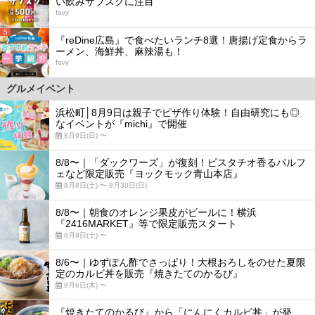
い飲みサブスクに注目
favy
5
『reDine広島』で食べたいランチ8選！唐揚げ定食からラ
ーメン、海鮮丼、麻辣湯も！
favy
グルメイベント
浜松町│8月9日は親子でピザ作り体験！自由研究にも◎
なイベントが『michi』で開催
8月9日(日) 〜
8/8〜｜「ダックワーズ」が復刻！ピスタチオ香るパルフ
ェなど限定販売『ヨックモック青山本店』
8月8日(土) 〜 8月30日(日)
8/8〜｜朝食のオレンジ果皮がビールに！横浜
『2416MARKET』等で限定販売スタート
8月8日(土) 〜
8/6〜｜ゆずぽん酢でさっぱり！大根おろしをのせた夏限
定のカルビ丼を販売『焼きたてのかるび』
8月6日(木) 〜
『焼きたてのかるび』から「にんにくカルビ丼」が発