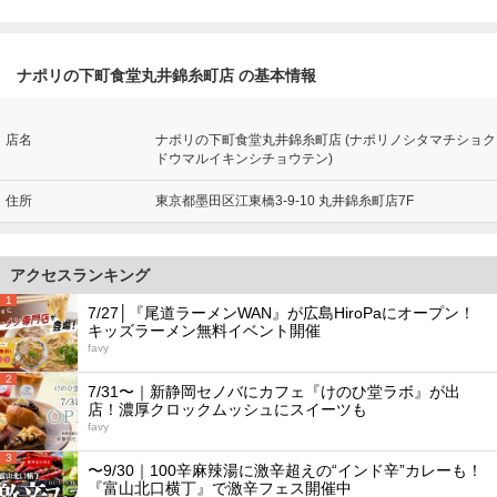
ナポリの下町食堂丸井錦糸町店 の基本情報
店名
ナポリの下町食堂丸井錦糸町店 (ナポリノシタマチショク
ドウマルイキンシチョウテン)
住所
東京都墨田区江東橋3-9-10 丸井錦糸町店7F
アクセスランキング
1
7/27│『尾道ラーメンWAN』が広島HiroPaにオープン！
キッズラーメン無料イベント開催
favy
2
7/31〜｜新静岡セノバにカフェ『けのひ堂ラボ』が出
店！濃厚クロックムッシュにスイーツも
favy
3
〜9/30｜100辛麻辣湯に激辛超えの“インド辛”カレーも！
『富山北口横丁』で激辛フェス開催中