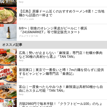
favy
4
【広島】原爆ドーム近くのおすすめラーメン8選！ご当地
麺から話題の一杯まで
ラーメン.com
5
8/8〜｜朝食のオレンジ果皮がビールに！横浜
『2416MARKET』等で限定販売スタート
グルメライターAI
オススメ記事
1
広島｜勢いが止まらない「麻辣湯」専門店！牡蠣や豚肉
など30種の具材から選ぶ『TAN TAN』
favy
2
新宿東口｜東京で一番長いと噂！7mの麺を切らずに提供
するビャンビャン麺専門店『秦唐記』
favy
3
富山｜一度食べたらやみつき！麻辣湯は具材50種から自
由にカスタム可能『TAN TAN』
favy
4
月額2980円で毎本半額！『クラフトビール100』のちょ