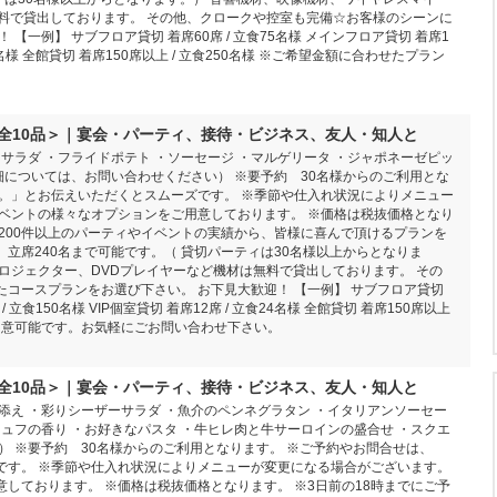
料で貸出しております。 その他、クロークや控室も完備☆お客様のシーンに
一例】 サブフロア貸切 着席60席 / 立食75名様 メインフロア貸切 着席1
立食24名様 全館貸切 着席150席以上 / 立食250名様 ※ご希望金額に合わせたプラン
。
』＜全10品＞｜宴会・パーティ、接待・ビジネス、友人・知人と
サラダ ・フライドポテト ・ソーセージ ・マルゲリータ ・ジャポネーゼピッ
詳細については、お問い合わせください） ※要予約 30名様からのご利用とな
。」とお伝えいただくとスムーズです。 ※季節や仕入れ状況によりメニュー
ベントの様々なオプションをご用意しております。 ※価格は税抜価格となり
間200件以上のパーティやイベントの実績から、皆様に喜んで頂けるプランを
、立席240名まで可能です。（ 貸切パーティは30名様以上からとなりま
ロジェクター、DVDプレイヤーなど機材は無料で貸出しております。 その
コースプランをお選び下さい。 お下見大歓迎！ 【一例】 サブフロア貸切
/ 立食150名様 VIP個室貸切 着席12席 / 立食24名様 全館貸切 着席150席以上
ご用意可能です。お気軽にごお問い合わせ下さい。
』＜全10品＞｜宴会・パーティ、接待・ビジネス、友人・知人と
添え ・彩りシーザーサラダ ・魚介のペンネグラタン ・イタリアンソーセー
リュフの香り ・お好きなパスタ ・牛ヒレ肉と牛サーロインの盛合せ ・スクエ
） ※要予約 30名様からのご利用となります。 ※ご予約やお問合せは、
です。 ※季節や仕入れ状況によりメニューが変更になる場合がございます。
しております。 ※価格は税抜価格となります。 ※3日前の18時までにご予