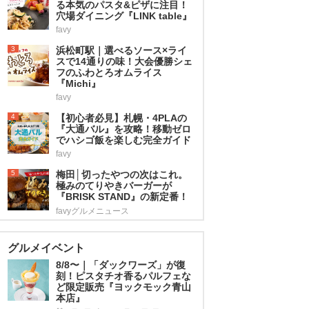
る本気のパスタ&ピザに注目！
穴場ダイニング『LINK table』
favy
3
浜松町駅｜選べるソース×ライ
スで14通りの味！大会優勝シェ
フのふわとろオムライス
『Michi』
favy
4
【初心者必見】札幌・4PLAの
『大通バル』を攻略！移動ゼロ
でハシゴ飯を楽しむ完全ガイド
favy
5
梅田│切ったやつの次はこれ。
極みのてりやきバーガーが
『BRISK STAND』の新定番！
favyグルメニュース
グルメイベント
8/8〜｜「ダックワーズ」が復
刻！ピスタチオ香るパルフェな
ど限定販売『ヨックモック青山
本店』