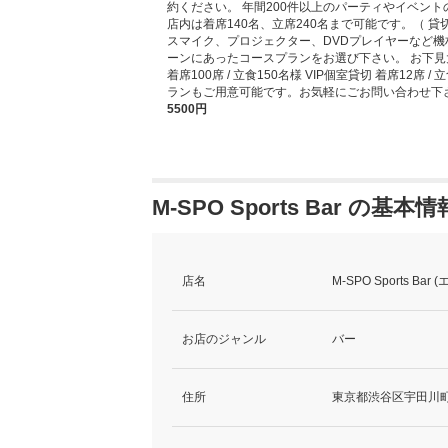
約ください。 年間200件以上のパーティやイベン
店内は着席140名、立席240名まで可能です。（ 
スマイク、プロジェクター、DVDプレイヤーなど機
ーンにあったコースプランをお選び下さい。 お下見大歓
着席100席 / 立食150名様 VIP個室貸切 着席12席
ランもご用意可能です。お気軽にごお問い合わせ下
5500円
M-SPO Sports Bar の基本情
店名
M-SPO Sports Bar
お店のジャンル
バー
住所
東京都渋谷区宇田川町12