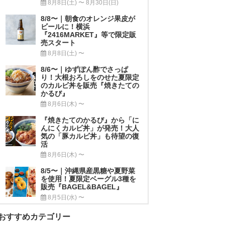
8月8日(土) 〜 8月30日(日)
8/8〜｜朝食のオレンジ果皮が
ビールに！横浜
『2416MARKET』等で限定販
売スタート
8月8日(土) 〜
8/6〜｜ゆずぽん酢でさっぱ
り！大根おろしをのせた夏限定
のカルビ丼を販売『焼きたての
かるび』
8月6日(木) 〜
『焼きたてのかるび』から「に
んにくカルビ丼」が発売！大人
気の「豚カルビ丼」も待望の復
活
8月6日(木) 〜
8/5〜｜沖縄県産黒糖や夏野菜
を使用！夏限定ベーグル3種を
販売『BAGEL&BAGEL』
8月5日(水) 〜
おすすめカテゴリー