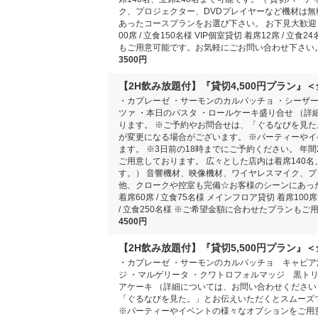
ク、プロジェクター、DVDプレイヤーなど機材は無
あったコースプランをお選び下さい。 お下見大歓迎！ 【
00席 / 立食150名様 VIP個室貸切 着席12席 / 
もご用意可能です。お気軽にごお問い合わせ下さい
3500円
【2H飲み放題付】『貸切4,500円プラン
・カプレーゼ ・サーモンのカルパッチョ ・シーザー
ツァ ・本日のパスタ ・ロールケーキ盛り合せ （
ります。 ※ご予約やお問合せは、「ぐるなびを見た
が変更になる場合がございます。 ※パーティーやイ
ます。 ※3日前の18時までにご予約ください。 年
ご用意しております。 広々とした店内は着席140名
す。） 音響機材、映像機材、ワイヤレスマイク、プ
他、クロークや控室も完備☆お客様のシーンにあった
着席60席 / 立食75名様 メインフロア貸切 着席100席 
/ 立食250名様 ※ご希望金額に合わせたプランも
4500円
【2H飲み放題付】『貸切5,500円プラン
・カプレーゼ ・サーモンのカルパッチョ キャビア
ジ ・マルゲリータ ・クワトロフォルマッジ 黒ト
アケーキ （詳細については、お問い合わせください
「ぐるなびを見た。」とお伝えいただくとスムーズ
※パーティーやイベントの様々なオプションをご用意