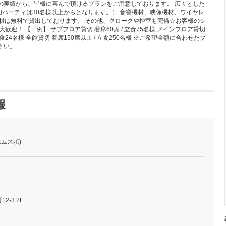
トの実績から、皆様に喜んで頂けるプランをご用意しております。 広々とした
貸切パーティは30名様以上からとなります。） 音響機材、映像機材、ワイヤレ
材は無料で貸出しております。 その他、クロークや控室も完備☆お客様のシ
迎！ 【一例】 サブフロア貸切 着席60席 / 立食75名様 メインフロア貸切
 / 立食24名様 全館貸切 着席150席以上 / 立食250名様 ※ご希望金額に合わせたプ
さい。
報
 (エムスポ)
-3 2F