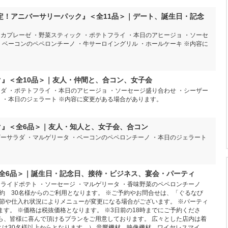
様限定！アニバーサリーパック』＜全11品＞｜デート、誕生日・記念
カプレーゼ ・野菜スティック ・ポテトフライ ・本日のアヒージョ ・ソーセ
・ベーコンのペペロンチーノ ・牛サーロイングリル ・ホールケーキ ※内容に
ク』＜全10品＞｜友人・仲間と、合コン、女子会
ダ ・ポテトフライ ・本日のアヒージョ ・ソーセージ盛り合わせ ・シーザー
ノ ・本日のジェラート ※内容に変更がある場合があります。
ク』＜全6品＞｜友人・知人と、女子会、合コン
ザーサラダ ・マルゲリータ ・ベーコンのペペロンチーノ ・本日のジェラート
』＜全6品＞｜誕生日・記念日、接待・ビジネス、宴会・パーティ
フライドポテト ・ソーセージ ・マルゲリータ ・香味野菜のペペロンチーノ
約 30名様からのご利用となります。 ※ご予約やお問合せは、「ぐるなび
節や仕入れ状況によりメニューが変更になる場合がございます。 ※パーティ
す。 ※価格は税抜価格となります。 ※3日前の18時までにご予約くださ
から、皆様に喜んで頂けるプランをご用意しております。 広々とした店内は着
ティは30名様以上からとなります。） 音響機材、映像機材、ワイヤレスマイ