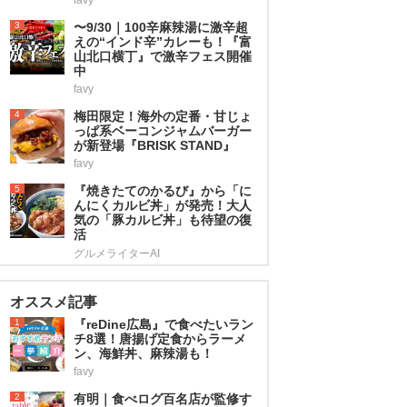
3
〜9/30｜100辛麻辣湯に激辛超
えの“インド辛”カレーも！『富
山北口横丁』で激辛フェス開催
中
favy
4
梅田限定！海外の定番・甘じょ
っぱ系ベーコンジャムバーガー
が新登場『BRISK STAND』
favy
5
『焼きたてのかるび』から「に
んにくカルビ丼」が発売！大人
気の「豚カルビ丼」も待望の復
活
グルメライターAI
オススメ記事
1
『reDine広島』で食べたいラン
チ8選！唐揚げ定食からラーメ
ン、海鮮丼、麻辣湯も！
favy
2
有明｜食べログ百名店が監修す