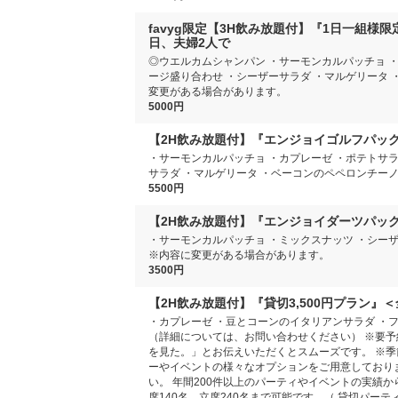
favyg限定【3H飲み放題付】『1日一組
日、夫婦2人で
◎ウエルカムシャンパン ・サーモンカルパッチョ ・
ージ盛り合わせ ・シーザーサラダ ・マルゲリータ 
変更がある場合があります。
5000円
【2H飲み放題付】『エンジョイゴルフパッ
・サーモンカルパッチョ ・カプレーゼ ・ポテトサラ
サラダ ・マルゲリータ ・ベーコンのペペロンチー
5500円
【2H飲み放題付】『エンジョイダーツパッ
・サーモンカルパッチョ ・ミックスナッツ ・シー
※内容に変更がある場合があります。
3500円
【2H飲み放題付】『貸切3,500円プラン
・カプレーゼ ・豆とコーンのイタリアンサラダ ・
（詳細については、お問い合わせください） ※要予
を見た。」とお伝えいただくとスムーズです。 ※季
ーやイベントの様々なオプションをご用意しておりま
い。 年間200件以上のパーティやイベントの実績
席140名、立席240名まで可能です。（ 貸切パー