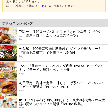
載することができます。
詳しい情報とご登録は
こちら
をご確認ください。
アクセスランキング
1
7/31〜｜新静岡セノバにカフェ『けのひ堂ラボ』が出
店！濃厚クロックムッシュにスイーツも
favy
2
〜9/30｜100辛麻辣湯に激辛超えの“インド辛”カレーも！
『富山北口横丁』で激辛フェス開催中
favy
3
7/27│『尾道ラーメンWAN』が広島HiroPaにオープン！
キッズラーメン無料イベント開催
favy
4
梅田限定！海外の定番・甘じょっぱ系ベーコンジャムバ
ーガーが新登場『BRISK STAND』
favy
5
8/10〜19｜事前予約で500円引き！最大4時間食べ飲み放
題の夏休みビュッフェ開催『reDine 広島』
favy