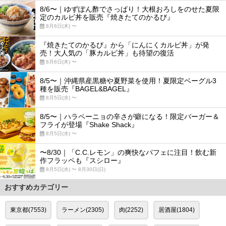
8/6〜｜ゆずぽん酢でさっぱり！大根おろしをのせた夏限
定のカルビ丼を販売『焼きたてのかるび』
8月6日(木) 〜
『焼きたてのかるび』から「にんにくカルビ丼」が発
売！大人気の「豚カルビ丼」も待望の復活
8月6日(木) 〜
8/5〜｜沖縄県産黒糖や夏野菜を使用！夏限定ベーグル3
種を販売『BAGEL&BAGEL』
8月5日(水) 〜
8/5〜｜ハラペーニョの辛さが癖になる！限定バーガー＆
フライが登場『Shake Shack』
8月5日(水) 〜
〜8/30｜「C.C.レモン」の爽快なパフェに注目！飲む新
作フラッペも『スシロー』
8月5日(水) 〜 8月30日(日)
おすすめカテゴリー
東京都(7553)
ラーメン(2305)
肉(2252)
居酒屋(1804)