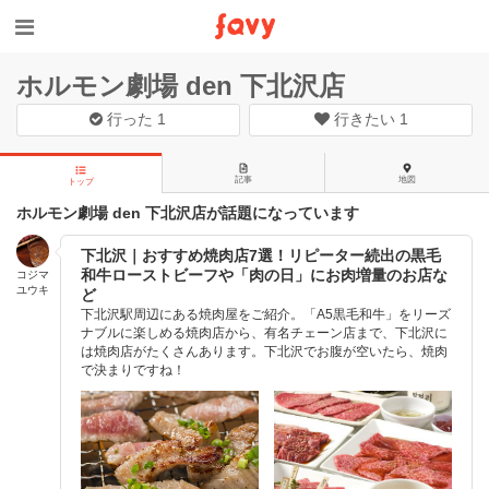
ホルモン劇場 den 下北沢店
行った
1
行きたい
1
記事
地図
トップ
ホルモン劇場 den 下北沢店が話題になっています
下北沢｜おすすめ焼肉店7選！リピーター続出の黒毛
和牛ローストビーフや「肉の日」にお肉増量のお店な
コジマ
ユウキ
ど
下北沢駅周辺にある焼肉屋をご紹介。「A5黒毛和牛」をリーズ
ナブルに楽しめる焼肉店から、有名チェーン店まで、下北沢に
は焼肉店がたくさんあります。下北沢でお腹が空いたら、焼肉
で決まりですね！