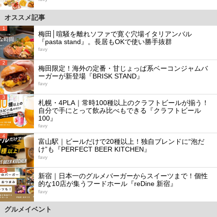
オススメ記事
1
梅田│喧騒を離れソファで寛ぐ穴場イタリアンバル
『pasta stand』。長居もOKで使い勝手抜群
favy
2
梅田限定！海外の定番・甘じょっぱ系ベーコンジャムバ
ーガーが新登場『BRISK STAND』
favy
3
札幌・4PLA｜常時100種以上のクラフトビールが揃う！
自分で手にとって飲み比べもできる『クラフトビール
100』
favy
4
富山駅｜ビールだけで20種以上！独自ブレンドに“泡だ
け”も『PERFECT BEER KITCHEN』
favy
5
新宿｜日本一のグルメバーガーからスイーツまで！個性
的な10店が集うフードホール『reDine 新宿』
favy
グルメイベント