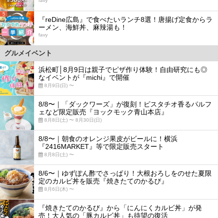
favy
5
『reDine広島』で食べたいランチ8選！唐揚げ定食からラ
ーメン、海鮮丼、麻辣湯も！
favy
グルメイベント
浜松町│8月9日は親子でピザ作り体験！自由研究にも◎
なイベントが『michi』で開催
8月9日(日) 〜
8/8〜｜「ダックワーズ」が復刻！ピスタチオ香るパルフ
ェなど限定販売『ヨックモック青山本店』
8月8日(土) 〜 8月30日(日)
8/8〜｜朝食のオレンジ果皮がビールに！横浜
『2416MARKET』等で限定販売スタート
8月8日(土) 〜
8/6〜｜ゆずぽん酢でさっぱり！大根おろしをのせた夏限
定のカルビ丼を販売『焼きたてのかるび』
8月6日(木) 〜
『焼きたてのかるび』から「にんにくカルビ丼」が発
売！大人気の「豚カルビ丼」も待望の復活