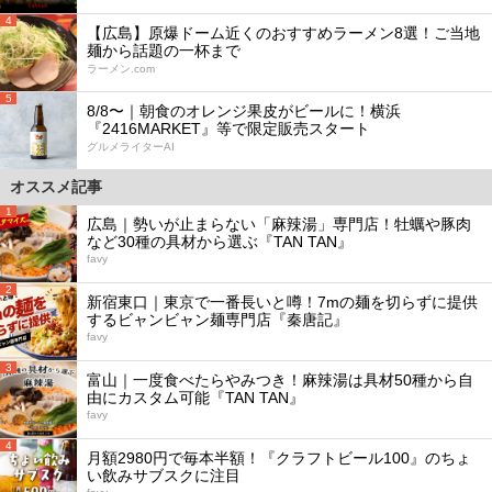
4
【広島】原爆ドーム近くのおすすめラーメン8選！ご当地
麺から話題の一杯まで
ラーメン.com
5
8/8〜｜朝食のオレンジ果皮がビールに！横浜
『2416MARKET』等で限定販売スタート
グルメライターAI
オススメ記事
1
広島｜勢いが止まらない「麻辣湯」専門店！牡蠣や豚肉
など30種の具材から選ぶ『TAN TAN』
favy
2
新宿東口｜東京で一番長いと噂！7mの麺を切らずに提供
するビャンビャン麺専門店『秦唐記』
favy
3
富山｜一度食べたらやみつき！麻辣湯は具材50種から自
由にカスタム可能『TAN TAN』
favy
4
月額2980円で毎本半額！『クラフトビール100』のちょ
い飲みサブスクに注目