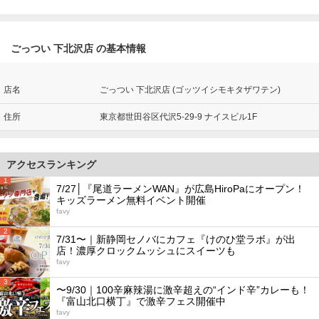
ごっつい 下北沢店 の基本情報
店名
ごっつい 下北沢店 (ゴッツイシモキタザワテン)
住所
東京都世田谷区代沢5-29-9 ナイスビル1F
アクセスランキング
1
7/27│『尾道ラーメンWAN』が広島HiroPaにオープン！
キッズラーメン無料イベント開催
favy
2
7/31〜｜新静岡セノバにカフェ『けのひ堂ラボ』が出
店！濃厚クロックムッシュにスイーツも
favy
3
〜9/30｜100辛麻辣湯に激辛超えの“インド辛”カレーも！
『富山北口横丁』で激辛フェス開催中
favy