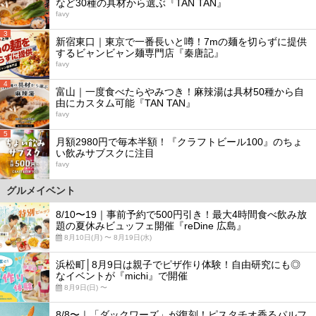
など30種の具材から選ぶ『TAN TAN』
favy
3
新宿東口｜東京で一番長いと噂！7mの麺を切らずに提供
するビャンビャン麺専門店『秦唐記』
favy
4
富山｜一度食べたらやみつき！麻辣湯は具材50種から自
由にカスタム可能『TAN TAN』
favy
5
月額2980円で毎本半額！『クラフトビール100』のちょ
い飲みサブスクに注目
favy
グルメイベント
8/10〜19｜事前予約で500円引き！最大4時間食べ飲み放
題の夏休みビュッフェ開催『reDine 広島』
8月10日(月) 〜 8月19日(水)
浜松町│8月9日は親子でピザ作り体験！自由研究にも◎
なイベントが『michi』で開催
8月9日(日) 〜
8/8〜｜「ダックワーズ」が復刻！ピスタチオ香るパルフ