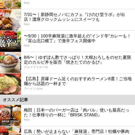
favy
2
7/31〜｜新静岡セノバにカフェ『けのひ堂ラボ』が出
店！濃厚クロックムッシュにスイーツも
favy
3
〜9/30｜100辛麻辣湯に激辛超えの“インド辛”カレーも！
『富山北口横丁』で激辛フェス開催中
favy
4
8/6〜｜ゆずぽん酢でさっぱり！大根おろしをのせた夏限
定のカルビ丼を販売『焼きたてのかるび』
グルメライターAI
5
【広島】原爆ドーム近くのおすすめラーメン8選！ご当地
麺から話題の一杯まで
ラーメン.com
オススメ記事
1
梅田｜日本一のバーガー店は「肉バル」使いも最高だっ
た！仕事帰りの一杯に『BRISK STAND』
favy
2
広島｜勢いが止まらない「麻辣湯」専門店！牡蠣や豚肉