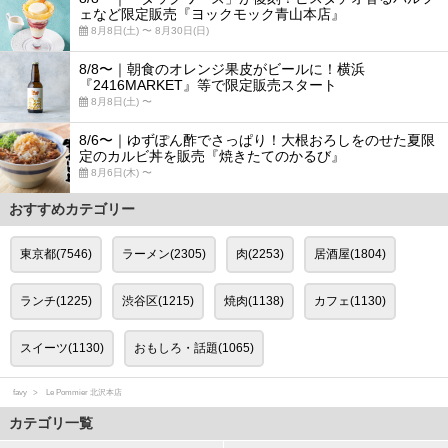
ェなど限定販売『ヨックモック青山本店』
8月8日(土) 〜 8月30日(日)
8/8〜｜朝食のオレンジ果皮がビールに！横浜
『2416MARKET』等で限定販売スタート
8月8日(土) 〜
8/6〜｜ゆずぽん酢でさっぱり！大根おろしをのせた夏限
定のカルビ丼を販売『焼きたてのかるび』
8月6日(木) 〜
おすすめカテゴリー
東京都(7546)
ラーメン(2305)
肉(2253)
居酒屋(1804)
ランチ(1225)
渋谷区(1215)
焼肉(1138)
カフェ(1130)
スイーツ(1130)
おもしろ・話題(1065)
favy
Le Pommier 北沢本店
カテゴリ一覧