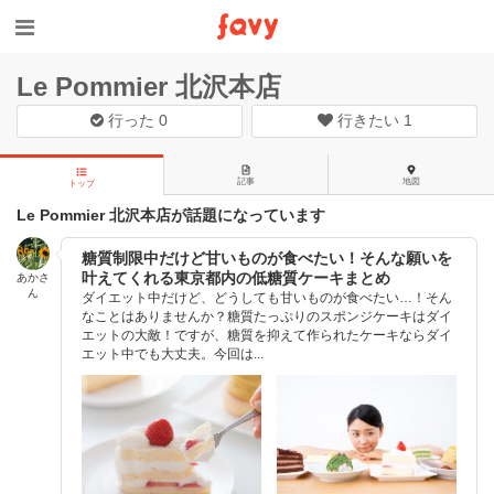
Le Pommier 北沢本店
行った
0
行きたい
1
記事
地図
トップ
Le Pommier 北沢本店が話題になっています
糖質制限中だけど甘いものが食べたい！そんな願いを
叶えてくれる東京都内の低糖質ケーキまとめ
あかさ
ん
ダイエット中だけど、どうしても甘いものが食べたい…！そん
なことはありませんか？糖質たっぷりのスポンジケーキはダイ
エットの大敵！ですが、糖質を抑えて作られたケーキならダイ
エット中でも大丈夫。今回は...