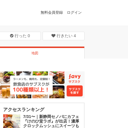
無料会員登録
ログイン
行った
0
行きたい
4
地図
アクセスランキング
1
7/31〜｜新静岡セノバにカフェ
『けのひ堂ラボ』が出店！濃厚
クロックムッシュにスイーツも