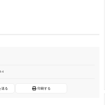
-4
を送る
印刷する