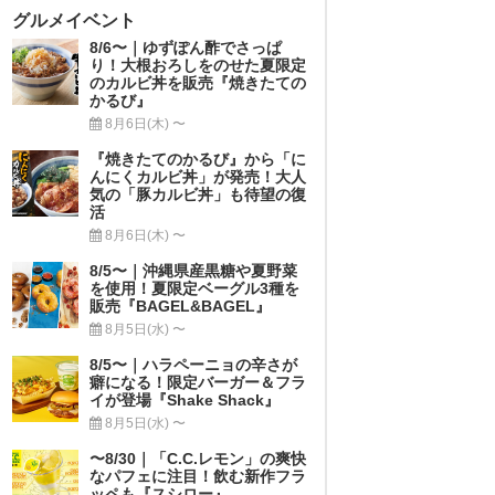
グルメイベント
8/6〜｜ゆずぽん酢でさっぱ
り！大根おろしをのせた夏限定
のカルビ丼を販売『焼きたての
かるび』
8月6日(木) 〜
『焼きたてのかるび』から「に
んにくカルビ丼」が発売！大人
気の「豚カルビ丼」も待望の復
活
8月6日(木) 〜
8/5〜｜沖縄県産黒糖や夏野菜
を使用！夏限定ベーグル3種を
販売『BAGEL&BAGEL』
8月5日(水) 〜
8/5〜｜ハラペーニョの辛さが
癖になる！限定バーガー＆フラ
イが登場『Shake Shack』
8月5日(水) 〜
〜8/30｜「C.C.レモン」の爽快
なパフェに注目！飲む新作フラ
ッペも『スシロー』