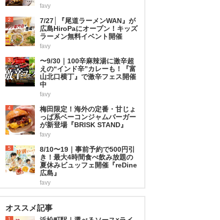
favy
2
7/27│『尾道ラーメンWAN』が
広島HiroPaにオープン！キッズ
ラーメン無料イベント開催
favy
3
〜9/30｜100辛麻辣湯に激辛超
えの“インド辛”カレーも！『富
山北口横丁』で激辛フェス開催
中
favy
4
梅田限定！海外の定番・甘じょ
っぱ系ベーコンジャムバーガー
が新登場『BRISK STAND』
favy
5
8/10〜19｜事前予約で500円引
き！最大4時間食べ飲み放題の
夏休みビュッフェ開催『reDine
広島』
favy
オススメ記事
1
浜松町駅｜選べるソース×ライ