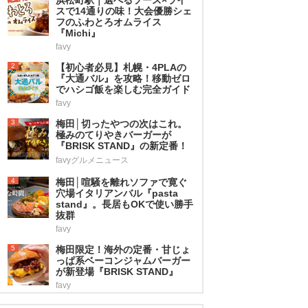
スで14通りの味！大会優勝シェ
フのふわとろオムライス
『Michi』
favy
2
【初心者必見】札幌・4PLAの
『大通バル』を攻略！移動ゼロ
でハシゴ飯を楽しむ完全ガイド
favy
3
梅田│切ったやつの次はこれ。
極みのてりやきバーガーが
『BRISK STAND』の新定番！
favyグルメニュース
4
梅田│喧騒を離れソファで寛ぐ
穴場イタリアンバル『pasta
stand』。長居もOKで使い勝手
抜群
favy
5
梅田限定！海外の定番・甘じょ
っぱ系ベーコンジャムバーガー
が新登場『BRISK STAND』
favy