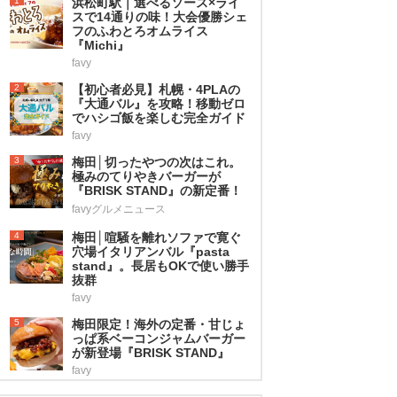
1
浜松町駅｜選べるソース×ライ
スで14通りの味！大会優勝シェ
フのふわとろオムライス
『Michi』
favy
2
【初心者必見】札幌・4PLAの
『大通バル』を攻略！移動ゼロ
でハシゴ飯を楽しむ完全ガイド
favy
3
梅田│切ったやつの次はこれ。
極みのてりやきバーガーが
『BRISK STAND』の新定番！
favyグルメニュース
4
梅田│喧騒を離れソファで寛ぐ
穴場イタリアンバル『pasta
stand』。長居もOKで使い勝手
抜群
favy
5
梅田限定！海外の定番・甘じょ
っぱ系ベーコンジャムバーガー
が新登場『BRISK STAND』
favy