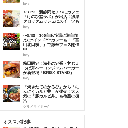
favy
2
7/31〜｜新静岡セノバにカフェ
『けのひ堂ラボ』が出店！濃厚
クロックムッシュにスイーツも
favy
3
〜9/30｜100辛麻辣湯に激辛超
えの“インド辛”カレーも！『富
山北口横丁』で激辛フェス開催
中
favy
4
梅田限定！海外の定番・甘じょ
っぱ系ベーコンジャムバーガー
が新登場『BRISK STAND』
favy
5
『焼きたてのかるび』から「に
んにくカルビ丼」が発売！大人
気の「豚カルビ丼」も待望の復
活
グルメライターAI
オススメ記事