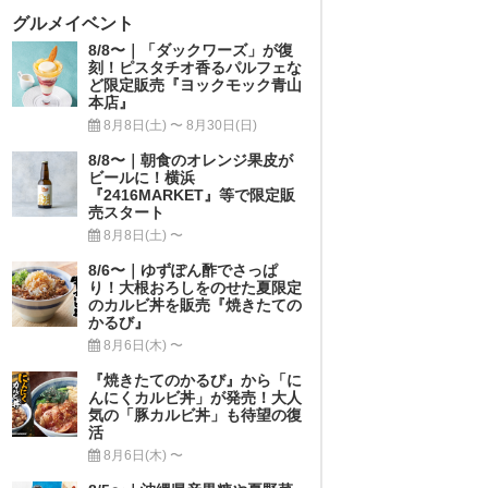
グルメイベント
8/8〜｜「ダックワーズ」が復
刻！ピスタチオ香るパルフェな
ど限定販売『ヨックモック青山
本店』
8月8日(土) 〜 8月30日(日)
8/8〜｜朝食のオレンジ果皮が
ビールに！横浜
『2416MARKET』等で限定販
売スタート
8月8日(土) 〜
8/6〜｜ゆずぽん酢でさっぱ
り！大根おろしをのせた夏限定
のカルビ丼を販売『焼きたての
かるび』
8月6日(木) 〜
『焼きたてのかるび』から「に
んにくカルビ丼」が発売！大人
気の「豚カルビ丼」も待望の復
活
8月6日(木) 〜