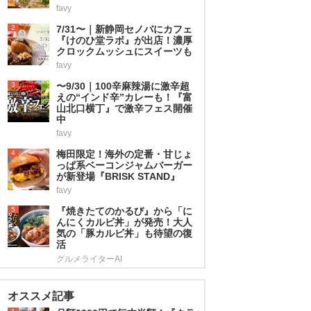
favy
2
7/31〜｜新静岡セノバにカフェ
『けのひ堂ラボ』が出店！濃厚
クロックムッシュにスイーツも
favy
3
〜9/30｜100辛麻辣湯に激辛超
えの“インド辛”カレーも！『富
山北口横丁』で激辛フェス開催
中
favy
4
梅田限定！海外の定番・甘じょ
っぱ系ベーコンジャムバーガー
が新登場『BRISK STAND』
favy
5
『焼きたてのかるび』から「に
んにくカルビ丼」が発売！大人
気の「豚カルビ丼」も待望の復
活
グルメライターAI
オススメ記事