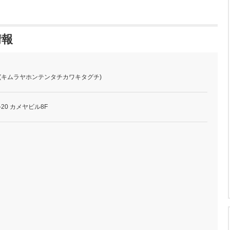
情報
 (キムラヤホンテンタチカワキタグチ)
20 カメヤビル8F