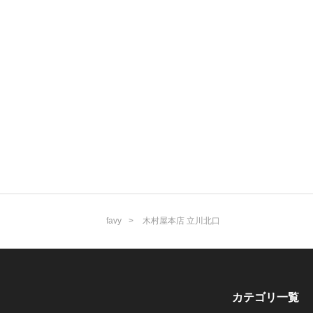
favy
木村屋本店 立川北口
カテゴリ一覧