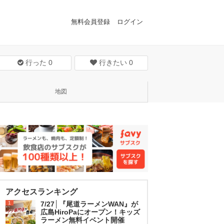
無料会員登録
ログイン
行った
0
行きたい
0
地図
アクセスランキング
1
7/27│『尾道ラーメンWAN』が
広島HiroPaにオープン！キッズ
ラーメン無料イベント開催