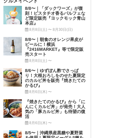
グルメイベント
8/8〜｜「ダックワーズ」が復
刻！ピスタチオ香るパルフェな
ど限定販売『ヨックモック青山
本店』
8月8日(土) 〜 8月30日(日)
8/8〜｜朝食のオレンジ果皮が
ビールに！横浜
『2416MARKET』等で限定販
売スタート
8月8日(土) 〜
8/6〜｜ゆずぽん酢でさっぱ
り！大根おろしをのせた夏限定
のカルビ丼を販売『焼きたての
かるび』
8月6日(木) 〜
『焼きたてのかるび』から「に
んにくカルビ丼」が発売！大人
気の「豚カルビ丼」も待望の復
活
8月6日(木) 〜
8/5〜｜沖縄県産黒糖や夏野菜
を使用！夏限定ベーグル3種を