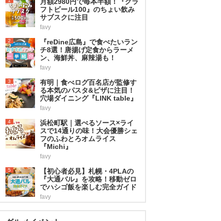
1
月額2980円で毎本半額！『クラ
フトビール100』のちょい飲み
サブスクに注目
favy
2
『reDine広島』で食べたいラン
チ8選！唐揚げ定食からラーメ
ン、海鮮丼、麻辣湯も！
favy
3
有明｜食べログ百名店が監修す
る本気のパスタ&ピザに注目！
穴場ダイニング『LINK table』
favy
4
浜松町駅｜選べるソース×ライ
スで14通りの味！大会優勝シェ
フのふわとろオムライス
『Michi』
favy
5
【初心者必見】札幌・4PLAの
『大通バル』を攻略！移動ゼロ
でハシゴ飯を楽しむ完全ガイド
favy