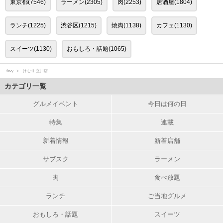
東京都(7546)
ラーメン(2305)
肉(2253)
居酒屋(1804)
ランチ(1225)
渋谷区(1215)
焼肉(1138)
カフェ(1130)
スイーツ(1130)
おもしろ・話題(1065)
favy
けむり 立川店
カテゴリ一覧
グルメイベント
今日は何の日
特集
連載
新着情報
新着店舗
サブスク
ラーメン
肉
食べ放題
ランチ
ご当地グルメ
おもしろ・話題
スイーツ