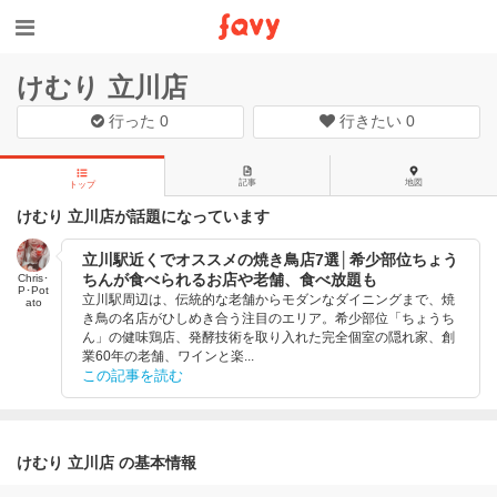
けむり 立川店
行った
0
行きたい
0
記事
地図
トップ
けむり 立川店が話題になっています
立川駅近くでオススメの焼き鳥店7選│希少部位ちょう
ちんが食べられるお店や老舗、食べ放題も
Chris･
P･Pot
立川駅周辺は、伝統的な老舗からモダンなダイニングまで、焼
ato
き鳥の名店がひしめき合う注目のエリア。希少部位「ちょうち
ん」の健味鶏店、発酵技術を取り入れた完全個室の隠れ家、創
業60年の老舗、ワインと楽...
この記事を読む
けむり 立川店 の基本情報