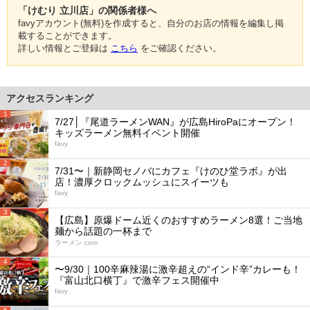
「けむり 立川店」の関係者様へ
favyアカウント(無料)を作成すると、自分のお店の情報を編集し掲
載することができます。
詳しい情報とご登録は
こちら
をご確認ください。
アクセスランキング
1
7/27│『尾道ラーメンWAN』が広島HiroPaにオープン！
キッズラーメン無料イベント開催
favy
2
7/31〜｜新静岡セノバにカフェ『けのひ堂ラボ』が出
店！濃厚クロックムッシュにスイーツも
favy
3
【広島】原爆ドーム近くのおすすめラーメン8選！ご当地
麺から話題の一杯まで
ラーメン.com
4
〜9/30｜100辛麻辣湯に激辛超えの“インド辛”カレーも！
『富山北口横丁』で激辛フェス開催中
favy