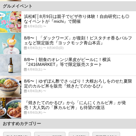
グルメイベント
浜松町│8月9日は親子でピザ作り体験！自由研究にも◎
なイベントが『michi』で開催
8月9日(日) 〜
8/8〜｜「ダックワーズ」が復刻！ピスタチオ香るパルフ
ェなど限定販売『ヨックモック青山本店』
8月8日(土) 〜 8月30日(日)
8/8〜｜朝食のオレンジ果皮がビールに！横浜
『2416MARKET』等で限定販売スタート
8月8日(土) 〜
8/6〜｜ゆずぽん酢でさっぱり！大根おろしをのせた夏限
定のカルビ丼を販売『焼きたてのかるび』
8月6日(木) 〜
『焼きたてのかるび』から「にんにくカルビ丼」が発
売！大人気の「豚カルビ丼」も待望の復活
8月6日(木) 〜
おすすめカテゴリー