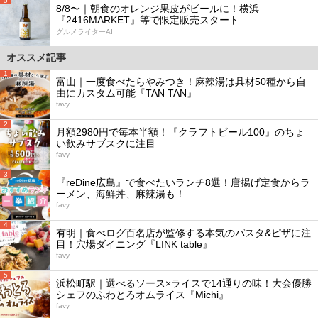
5
8/8〜｜朝食のオレンジ果皮がビールに！横浜
『2416MARKET』等で限定販売スタート
グルメライターAI
オススメ記事
1
富山｜一度食べたらやみつき！麻辣湯は具材50種から自
由にカスタム可能『TAN TAN』
favy
2
月額2980円で毎本半額！『クラフトビール100』のちょ
い飲みサブスクに注目
favy
3
『reDine広島』で食べたいランチ8選！唐揚げ定食からラ
ーメン、海鮮丼、麻辣湯も！
favy
4
有明｜食べログ百名店が監修する本気のパスタ&ピザに注
目！穴場ダイニング『LINK table』
favy
5
浜松町駅｜選べるソース×ライスで14通りの味！大会優勝
シェフのふわとろオムライス『Michi』
favy