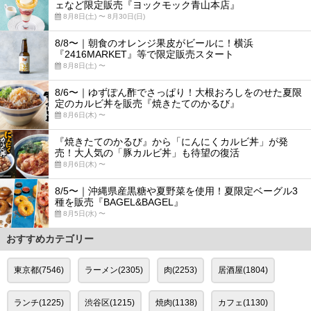
ェなど限定販売『ヨックモック青山本店』
8月8日(土) 〜 8月30日(日)
8/8〜｜朝食のオレンジ果皮がビールに！横浜
『2416MARKET』等で限定販売スタート
8月8日(土) 〜
8/6〜｜ゆずぽん酢でさっぱり！大根おろしをのせた夏限
定のカルビ丼を販売『焼きたてのかるび』
8月6日(木) 〜
『焼きたてのかるび』から「にんにくカルビ丼」が発
売！大人気の「豚カルビ丼」も待望の復活
8月6日(木) 〜
8/5〜｜沖縄県産黒糖や夏野菜を使用！夏限定ベーグル3
種を販売『BAGEL&BAGEL』
8月5日(水) 〜
おすすめカテゴリー
東京都(7546)
ラーメン(2305)
肉(2253)
居酒屋(1804)
ランチ(1225)
渋谷区(1215)
焼肉(1138)
カフェ(1130)