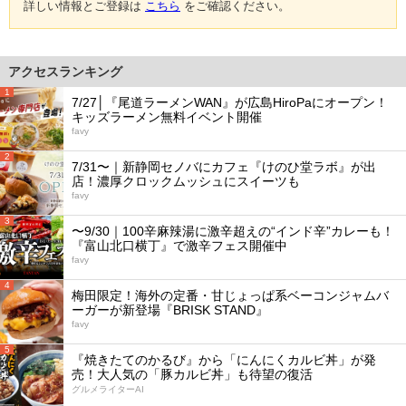
詳しい情報とご登録は
こちら
をご確認ください。
アクセスランキング
1
7/27│『尾道ラーメンWAN』が広島HiroPaにオープン！
キッズラーメン無料イベント開催
favy
2
7/31〜｜新静岡セノバにカフェ『けのひ堂ラボ』が出
店！濃厚クロックムッシュにスイーツも
favy
3
〜9/30｜100辛麻辣湯に激辛超えの“インド辛”カレーも！
『富山北口横丁』で激辛フェス開催中
favy
4
梅田限定！海外の定番・甘じょっぱ系ベーコンジャムバ
ーガーが新登場『BRISK STAND』
favy
5
『焼きたてのかるび』から「にんにくカルビ丼」が発
売！大人気の「豚カルビ丼」も待望の復活
グルメライターAI