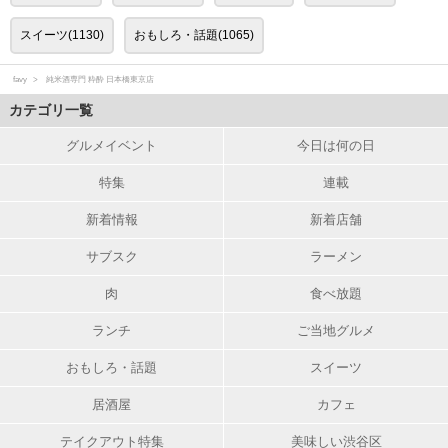
スイーツ(1130)
おもしろ・話題(1065)
favy
純米酒専門 粋酔 日本橋東京店
カテゴリ一覧
グルメイベント
今日は何の日
特集
連載
新着情報
新着店舗
サブスク
ラーメン
肉
食べ放題
ランチ
ご当地グルメ
おもしろ・話題
スイーツ
居酒屋
カフェ
テイクアウト特集
美味しい渋谷区