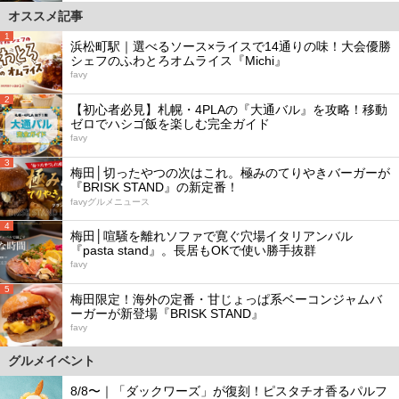
オススメ記事
1
浜松町駅｜選べるソース×ライスで14通りの味！大会優勝
シェフのふわとろオムライス『Michi』
favy
2
【初心者必見】札幌・4PLAの『大通バル』を攻略！移動
ゼロでハシゴ飯を楽しむ完全ガイド
favy
3
梅田│切ったやつの次はこれ。極みのてりやきバーガーが
『BRISK STAND』の新定番！
favyグルメニュース
4
梅田│喧騒を離れソファで寛ぐ穴場イタリアンバル
『pasta stand』。長居もOKで使い勝手抜群
favy
5
梅田限定！海外の定番・甘じょっぱ系ベーコンジャムバ
ーガーが新登場『BRISK STAND』
favy
グルメイベント
8/8〜｜「ダックワーズ」が復刻！ピスタチオ香るパルフ