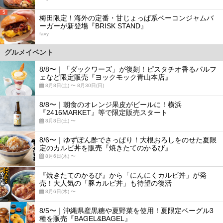
5
梅田限定！海外の定番・甘じょっぱ系ベーコンジャムバ
ーガーが新登場『BRISK STAND』
favy
グルメイベント
8/8〜｜「ダックワーズ」が復刻！ピスタチオ香るパルフ
ェなど限定販売『ヨックモック青山本店』
8月8日(土) 〜 8月30日(日)
8/8〜｜朝食のオレンジ果皮がビールに！横浜
『2416MARKET』等で限定販売スタート
8月8日(土) 〜
8/6〜｜ゆずぽん酢でさっぱり！大根おろしをのせた夏限
定のカルビ丼を販売『焼きたてのかるび』
8月6日(木) 〜
『焼きたてのかるび』から「にんにくカルビ丼」が発
売！大人気の「豚カルビ丼」も待望の復活
8月6日(木) 〜
8/5〜｜沖縄県産黒糖や夏野菜を使用！夏限定ベーグル3
種を販売『BAGEL&BAGEL』