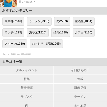
8月5日(水) 〜
おすすめカテゴリー
東京都(7546)
ラーメン(2305)
肉(2253)
居酒屋(1804)
ランチ(1225)
渋谷区(1215)
焼肉(1138)
カフェ(1130)
スイーツ(1130)
おもしろ・話題(1065)
favy
薬膳火鍋 小尾羊 銀座店
カテゴリ一覧
グルメイベント
今日は何の日
特集
連載
新着情報
新着店舗
サブスク
ラーメン
肉
食べ放題