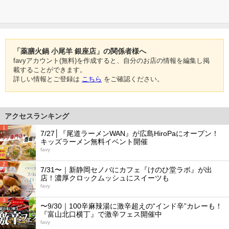
「薬膳火鍋 小尾羊 銀座店」の関係者様へ
favyアカウント(無料)を作成すると、自分のお店の情報を編集し掲
載することができます。
詳しい情報とご登録は
こちら
をご確認ください。
アクセスランキング
1
7/27│『尾道ラーメンWAN』が広島HiroPaにオープン！
キッズラーメン無料イベント開催
favy
2
7/31〜｜新静岡セノバにカフェ『けのひ堂ラボ』が出
店！濃厚クロックムッシュにスイーツも
favy
3
〜9/30｜100辛麻辣湯に激辛超えの“インド辛”カレーも！
『富山北口横丁』で激辛フェス開催中
favy