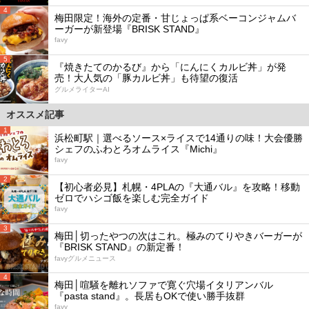
4
梅田限定！海外の定番・甘じょっぱ系ベーコンジャムバ
ーガーが新登場『BRISK STAND』
favy
5
『焼きたてのかるび』から「にんにくカルビ丼」が発
売！大人気の「豚カルビ丼」も待望の復活
グルメライターAI
オススメ記事
1
浜松町駅｜選べるソース×ライスで14通りの味！大会優勝
シェフのふわとろオムライス『Michi』
favy
2
【初心者必見】札幌・4PLAの『大通バル』を攻略！移動
ゼロでハシゴ飯を楽しむ完全ガイド
favy
3
梅田│切ったやつの次はこれ。極みのてりやきバーガーが
『BRISK STAND』の新定番！
favyグルメニュース
4
梅田│喧騒を離れソファで寛ぐ穴場イタリアンバル
『pasta stand』。長居もOKで使い勝手抜群
favy