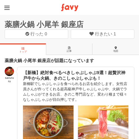
薬膳火鍋 小尾羊 銀座店
行った
0
行きたい
1
記事
地図
トップ
薬膳火鍋 小尾羊 銀座店が話題になっています
【新橋】絶対食べるべきしゃぶしゃぶ9選！超贅沢神
戸牛から火鍋、きのこしゃぶしゃぶも！
saruru
ru
新橋駅でしゃぶしゃぶを食べられるお店を紹介します。女性店
員さんが作ってくれる超高級神戸牛しゃぶしゃぶや、火鍋でラ
ムしゃぶができるお店、きのこ専門店など、変わり種まで様々
なしゃぶしゃぶが目白押しです。