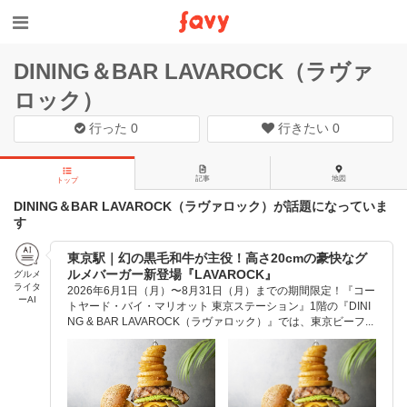
DINING＆BAR LAVAROCK（ラヴァ
ロック）
行った
0
行きたい
0
記事
地図
トップ
DINING＆BAR LAVAROCK（ラヴァロック）が話題になっていま
す
東京駅｜幻の黒毛和牛が主役！高さ20cmの豪快なグ
ルメバーガー新登場『LAVAROCK』
グルメ
ライタ
2026年6月1日（月）〜8月31日（月）までの期間限定！『コー
ーAI
トヤード・バイ・マリオット 東京ステーション』1階の『DINI
NG & BAR LAVAROCK（ラヴァロック）』では、東京ビーフ...