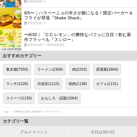
8月5日(水) 〜
8/5〜｜ハラペーニョの辛さが癖になる！限定バーガー＆
フライが登場『Shake Shack』
8月5日(水) 〜
〜8/30｜「C.C.レモン」の爽快なパフェに注目！飲む新
作フラッペも『スシロー』
8月5日(水) 〜 8月30日(日)
おすすめカテゴリー
東京都(7555)
ラーメン(2306)
肉(2252)
居酒屋(1804)
ランチ(1226)
渋谷区(1215)
焼肉(1138)
カフェ(1131)
スイーツ(1130)
おもしろ・話題(1064)
favy
DINING＆BAR LAVAROCK（ラヴァロック）
カテゴリ一覧
グルメイベント
今日は何の日