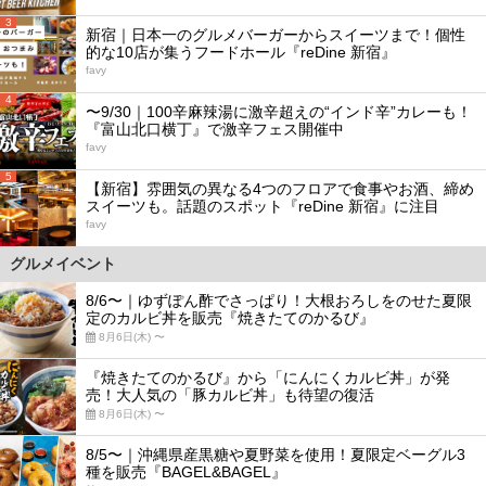
3
新宿｜日本一のグルメバーガーからスイーツまで！個性
的な10店が集うフードホール『reDine 新宿』
favy
4
〜9/30｜100辛麻辣湯に激辛超えの“インド辛”カレーも！
『富山北口横丁』で激辛フェス開催中
favy
5
【新宿】雰囲気の異なる4つのフロアで食事やお酒、締め
スイーツも。話題のスポット『reDine 新宿』に注目
favy
グルメイベント
8/6〜｜ゆずぽん酢でさっぱり！大根おろしをのせた夏限
定のカルビ丼を販売『焼きたてのかるび』
8月6日(木) 〜
『焼きたてのかるび』から「にんにくカルビ丼」が発
売！大人気の「豚カルビ丼」も待望の復活
8月6日(木) 〜
8/5〜｜沖縄県産黒糖や夏野菜を使用！夏限定ベーグル3
種を販売『BAGEL&BAGEL』