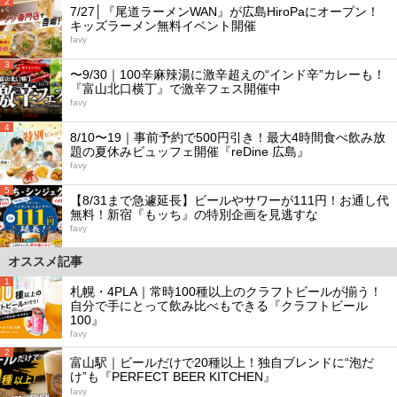
2
7/27│『尾道ラーメンWAN』が広島HiroPaにオープン！
キッズラーメン無料イベント開催
favy
3
〜9/30｜100辛麻辣湯に激辛超えの“インド辛”カレーも！
『富山北口横丁』で激辛フェス開催中
favy
4
8/10〜19｜事前予約で500円引き！最大4時間食べ飲み放
題の夏休みビュッフェ開催『reDine 広島』
favy
5
【8/31まで急遽延長】ビールやサワーが111円！お通し代
無料！新宿『もッち』の特別企画を見逃すな
favy
オススメ記事
1
札幌・4PLA｜常時100種以上のクラフトビールが揃う！
自分で手にとって飲み比べもできる『クラフトビール
100』
favy
2
富山駅｜ビールだけで20種以上！独自ブレンドに“泡だ
け”も『PERFECT BEER KITCHEN』
favy