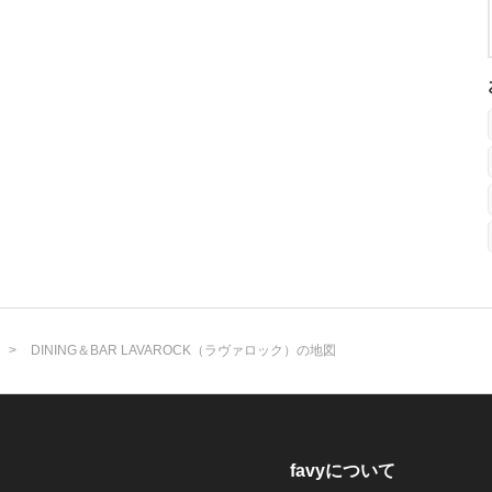
DINING＆BAR LAVAROCK（ラヴァロック）の地図
favyについて