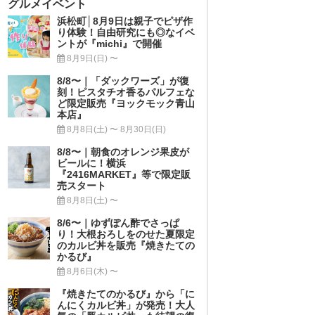
グルメイベント
浜松町│8月9日は親子でピザ作
り体験！自由研究にも◎なイベ
ントが『michi』で開催
8月9日(日) 〜
8/8〜｜「ダックワーズ」が復
刻！ピスタチオ香るパルフェな
ど限定販売『ヨックモック青山
本店』
8月8日(土) 〜 8月30日(日)
8/8〜｜朝食のオレンジ果皮が
ビールに！横浜
『2416MARKET』等で限定販
売スタート
8月8日(土) 〜
8/6〜｜ゆずぽん酢でさっぱ
り！大根おろしをのせた夏限定
のカルビ丼を販売『焼きたての
かるび』
8月6日(木) 〜
『焼きたてのかるび』から「に
んにくカルビ丼」が発売！大人