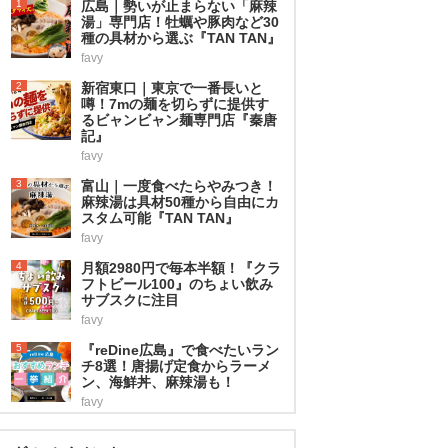
1
広島｜勢いが止まらない「麻辣
湯」専門店！牡蠣や豚肉など30
種の具材から選ぶ『TAN TAN』
favy
2
新宿東口｜東京で一番長いと
噂！7mの麺を切らずに提供す
るビャンビャン麺専門店『秦唐
記』
favy
3
富山｜一度食べたらやみつき！
麻辣湯は具材50種から自由にカ
スタム可能『TAN TAN』
favy
4
月額2980円で毎本半額！『クラ
フトビール100』のちょい飲み
サブスクに注目
favy
5
『reDine広島』で食べたいラン
チ8選！唐揚げ定食からラーメ
ン、海鮮丼、麻辣湯も！
favy