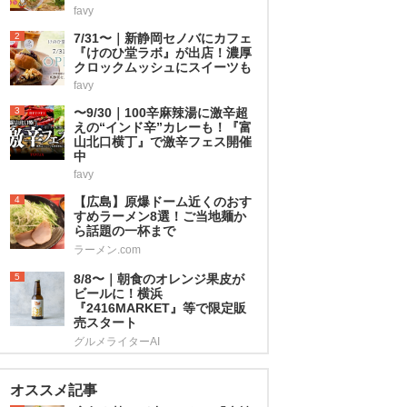
favy
2
7/31〜｜新静岡セノバにカフェ
『けのひ堂ラボ』が出店！濃厚
クロックムッシュにスイーツも
favy
3
〜9/30｜100辛麻辣湯に激辛超
えの“インド辛”カレーも！『富
山北口横丁』で激辛フェス開催
中
favy
4
【広島】原爆ドーム近くのおす
すめラーメン8選！ご当地麺か
ら話題の一杯まで
ラーメン.com
5
8/8〜｜朝食のオレンジ果皮が
ビールに！横浜
『2416MARKET』等で限定販
売スタート
グルメライターAI
オススメ記事