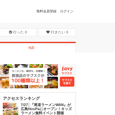
無料会員登録
ログイン
行った
0
行きたい
0
地図
アクセスランキング
1
7/27│『尾道ラーメンWAN』が
広島HiroPaにオープン！キッズ
ラーメン無料イベント開催