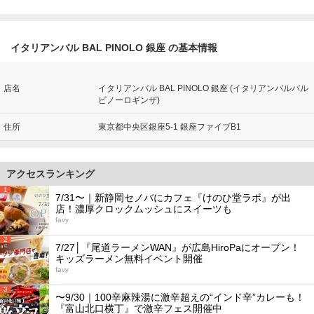
イタリアンバル BAL PINOLO 銀座 の基本情報
店名
イタリアンバル BAL PINOLO 銀座 (イタリアンバルバル
ピノーロギンザ)
住所
東京都中央区銀座5-1 銀座ファイブB1
アクセスランキング
1
7/31〜｜新静岡セノバにカフェ『けのひ堂ラボ』が出
店！濃厚クロックムッシュにスイーツも
favy
2
7/27│『尾道ラーメンWAN』が広島HiroPaにオープン！
キッズラーメン無料イベント開催
favy
3
〜9/30｜100辛麻辣湯に激辛超えの“インド辛”カレーも！
『富山北口横丁』で激辛フェス開催中