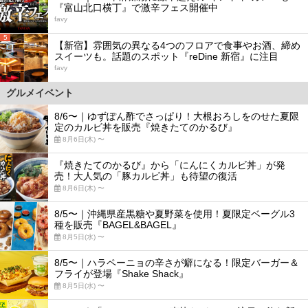
『富山北口横丁』で激辛フェス開催中
favy
5
【新宿】雰囲気の異なる4つのフロアで食事やお酒、締め
スイーツも。話題のスポット『reDine 新宿』に注目
favy
グルメイベント
8/6〜｜ゆずぽん酢でさっぱり！大根おろしをのせた夏限
定のカルビ丼を販売『焼きたてのかるび』
8月6日(木) 〜
『焼きたてのかるび』から「にんにくカルビ丼」が発
売！大人気の「豚カルビ丼」も待望の復活
8月6日(木) 〜
8/5〜｜沖縄県産黒糖や夏野菜を使用！夏限定ベーグル3
種を販売『BAGEL&BAGEL』
8月5日(水) 〜
8/5〜｜ハラペーニョの辛さが癖になる！限定バーガー＆
フライが登場『Shake Shack』
8月5日(水) 〜