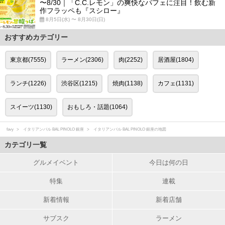
〜8/30｜「C.C.レモン」の爽快なパフェに注目！飲む新
作フラッペも『スシロー』
8月5日(水) 〜 8月30日(日)
おすすめカテゴリー
東京都(7555)
ラーメン(2306)
肉(2252)
居酒屋(1804)
ランチ(1226)
渋谷区(1215)
焼肉(1138)
カフェ(1131)
スイーツ(1130)
おもしろ・話題(1064)
favy
イタリアンバル BAL PINOLO 銀座
イタリアンバル BAL PINOLO 銀座の地図
カテゴリ一覧
グルメイベント
今日は何の日
特集
連載
新着情報
新着店舗
サブスク
ラーメン