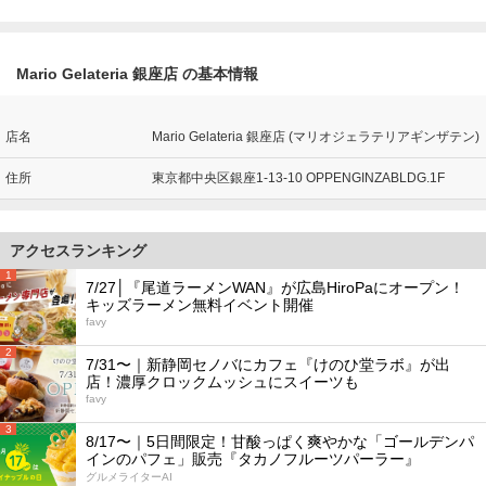
Mario Gelateria 銀座店 の基本情報
店名
Mario Gelateria 銀座店 (マリオジェラテリアギンザテン)
住所
東京都中央区銀座1-13-10 OPPENGINZABLDG.1F
アクセスランキング
1
7/27│『尾道ラーメンWAN』が広島HiroPaにオープン！
キッズラーメン無料イベント開催
favy
2
7/31〜｜新静岡セノバにカフェ『けのひ堂ラボ』が出
店！濃厚クロックムッシュにスイーツも
favy
3
8/17〜｜5日間限定！甘酸っぱく爽やかな「ゴールデンパ
インのパフェ」販売『タカノフルーツパーラー』
グルメライターAI