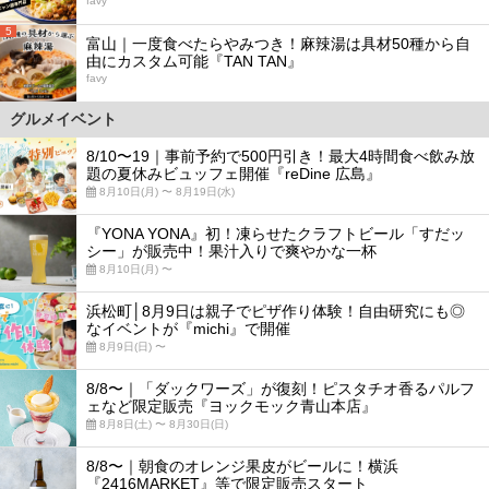
favy
5
富山｜一度食べたらやみつき！麻辣湯は具材50種から自
由にカスタム可能『TAN TAN』
favy
グルメイベント
8/10〜19｜事前予約で500円引き！最大4時間食べ飲み放
題の夏休みビュッフェ開催『reDine 広島』
8月10日(月) 〜 8月19日(水)
『YONA YONA』初！凍らせたクラフトビール「すだッ
シー」が販売中！果汁入りで爽やかな一杯
8月10日(月) 〜
浜松町│8月9日は親子でピザ作り体験！自由研究にも◎
なイベントが『michi』で開催
8月9日(日) 〜
8/8〜｜「ダックワーズ」が復刻！ピスタチオ香るパルフ
ェなど限定販売『ヨックモック青山本店』
8月8日(土) 〜 8月30日(日)
8/8〜｜朝食のオレンジ果皮がビールに！横浜
『2416MARKET』等で限定販売スタート