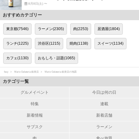
8月8日(土) 〜
おすすめカテゴリー
東京都(7546)
ラーメン(2305)
肉(2253)
居酒屋(1804)
ランチ(1225)
渋谷区(1215)
焼肉(1138)
スイーツ(1134)
カフェ(1130)
おもしろ・話題(1065)
favy
Mario Gelateria 銀座店
Mario Gelateria 銀座店の地図
カテゴリ一覧
グルメイベント
今日は何の日
特集
連載
新着情報
新着店舗
サブスク
ラーメン
肉
食べ放題