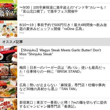
4
〜9/30｜100辛麻辣湯に激辛超えの“インド辛”カレーも！
『富山北口横丁』で激辛フェス開催中
favy
5
8/10〜19｜事前予約で500円引き！最大4時間食べ飲み放
題の夏休みビュッフェ開催『reDine 広島』
favy
オススメ記事
1
【Shinjuku】Wagyu Steak Meets Garlic Butter! Don't
Miss "Shinjuku Steak"
favy
2
梅田｜日本一のバーガー店は「肉バル」使いも最高だっ
た！仕事帰りの一杯に『BRISK STAND』
favy
3
広島｜勢いが止まらない「麻辣湯」専門店！牡蠣や豚肉
など30種の具材から選ぶ『TAN TAN』
favy
4
新宿東口｜東京で一番長いと噂！7mの麺を切らずに提供
するビャンビャン麺専門店『秦唐記』