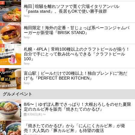
2
梅田│喧騒を離れソファで寛ぐ穴場イタリアンバル
『pasta stand』。長居もOKで使い勝手抜群
favy
3
梅田限定！海外の定番・甘じょっぱ系ベーコンジャムバ
ーガーが新登場『BRISK STAND』
favy
4
札幌・4PLA｜常時100種以上のクラフトビールが揃う！
自分で手にとって飲み比べもできる『クラフトビール
100』
favy
5
富山駅｜ビールだけで20種以上！独自ブレンドに“泡だ
け”も『PERFECT BEER KITCHEN』
favy
グルメイベント
8/6〜｜ゆずぽん酢でさっぱり！大根おろしをのせた夏限
定のカルビ丼を販売『焼きたてのかるび』
8月6日(木) 〜
『焼きたてのかるび』から「にんにくカルビ丼」が発
売！大人気の「豚カルビ丼」も待望の復活