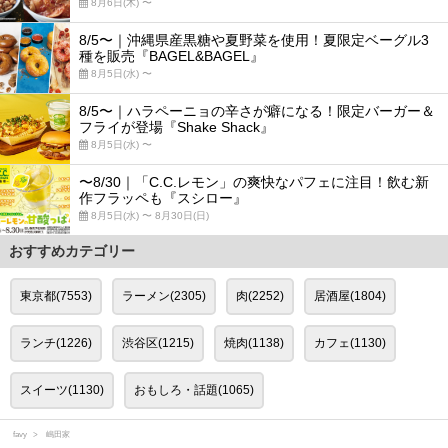
8月6日(木) 〜
8/5〜｜沖縄県産黒糖や夏野菜を使用！夏限定ベーグル3
種を販売『BAGEL&BAGEL』
8月5日(水) 〜
8/5〜｜ハラペーニョの辛さが癖になる！限定バーガー＆
フライが登場『Shake Shack』
8月5日(水) 〜
〜8/30｜「C.C.レモン」の爽快なパフェに注目！飲む新
作フラッペも『スシロー』
8月5日(水) 〜 8月30日(日)
おすすめカテゴリー
東京都(7553)
ラーメン(2305)
肉(2252)
居酒屋(1804)
ランチ(1226)
渋谷区(1215)
焼肉(1138)
カフェ(1130)
スイーツ(1130)
おもしろ・話題(1065)
favy
嶋田家