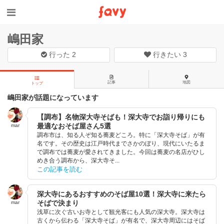
嶋田家
行った
2
行きたい
3
記事
地図
トップ
嶋田家が話題になっています
【調布】名物深大寺そばも！深大寺でお詣り帰りにも
最適なおそば屋さん5選
mar
調布市は、知る人ぞ知る蕎麦どころ。特に「深大寺そば」が有
名です。その歴史は江戸時代までさかのぼり、現代にいたるま
で調布では蕎麦が愛されてきました。今回は蕎麦の名店がひし
めき合う調布から、深大寺そ...
この記事を読む
深大寺にあるおすすめのそば屋10選！深大寺に来たら
そばで決まり
mar
浅草に次ぐ古いお寺として観光客にも人気の深大寺。深大寺は
古くから伝わる「深大寺そば」が有名で、深大寺周辺にはそば