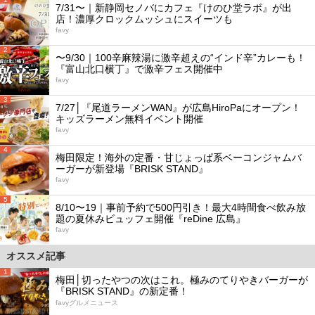
7/31〜｜新静岡セノバにカフェ『けのひ堂ラボ』が出
店！濃厚クロックムッシュにスイーツも
favy
2
〜9/30｜100辛麻辣湯に激辛超えの“インド辛”カレーも！
『富山北口横丁』で激辛フェス開催中
favy
3
7/27│『尾道ラーメンWAN』が広島HiroPaにオープン！
キッズラーメン無料イベント開催
favy
4
梅田限定！海外の定番・甘じょっぱ系ベーコンジャムバ
ーガーが新登場『BRISK STAND』
favy
5
8/10〜19｜事前予約で500円引き！最大4時間食べ飲み放
題の夏休みビュッフェ開催『reDine 広島』
favy
オススメ記事
1
梅田│切ったやつの次はこれ。極みのてりやきバーガーが
『BRISK STAND』の新定番！
favyグルメニュース