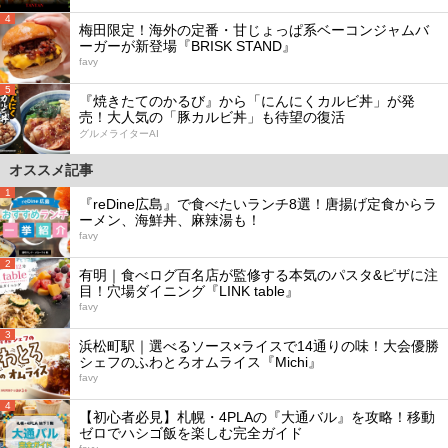
4
梅田限定！海外の定番・甘じょっぱ系ベーコンジャムバ
ーガーが新登場『BRISK STAND』
favy
5
『焼きたてのかるび』から「にんにくカルビ丼」が発
売！大人気の「豚カルビ丼」も待望の復活
グルメライターAI
オススメ記事
1
『reDine広島』で食べたいランチ8選！唐揚げ定食からラ
ーメン、海鮮丼、麻辣湯も！
favy
2
有明｜食べログ百名店が監修する本気のパスタ&ピザに注
目！穴場ダイニング『LINK table』
favy
3
浜松町駅｜選べるソース×ライスで14通りの味！大会優勝
シェフのふわとろオムライス『Michi』
favy
4
【初心者必見】札幌・4PLAの『大通バル』を攻略！移動
ゼロでハシゴ飯を楽しむ完全ガイド