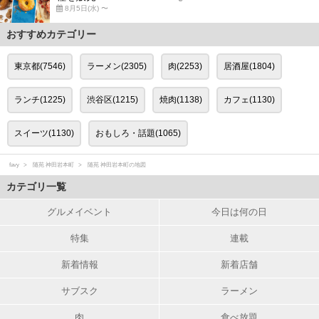
8月5日(水) 〜
おすすめカテゴリー
東京都(7546)
ラーメン(2305)
肉(2253)
居酒屋(1804)
ランチ(1225)
渋谷区(1215)
焼肉(1138)
カフェ(1130)
スイーツ(1130)
おもしろ・話題(1065)
favy
随苑 神田岩本町
随苑 神田岩本町の地図
カテゴリ一覧
グルメイベント
今日は何の日
特集
連載
新着情報
新着店舗
サブスク
ラーメン
肉
食べ放題