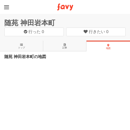
随苑 神田岩本町
行った
0
行きたい
0
トップ
記事
地図
随苑 神田岩本町の地図