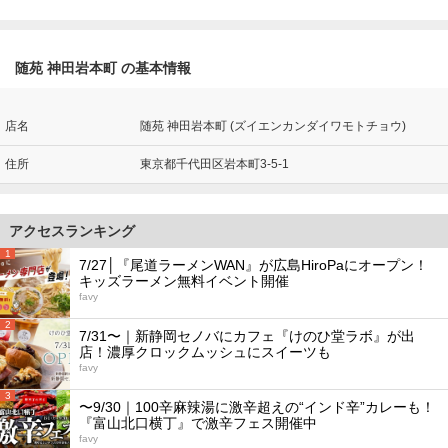
随苑 神田岩本町 の基本情報
店名
随苑 神田岩本町 (ズイエンカンダイワモトチョウ)
住所
東京都千代田区岩本町3-5-1
アクセスランキング
1
7/27│『尾道ラーメンWAN』が広島HiroPaにオープン！
キッズラーメン無料イベント開催
favy
2
7/31〜｜新静岡セノバにカフェ『けのひ堂ラボ』が出
店！濃厚クロックムッシュにスイーツも
favy
3
〜9/30｜100辛麻辣湯に激辛超えの“インド辛”カレーも！
『富山北口横丁』で激辛フェス開催中
favy