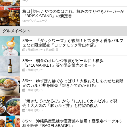
favy
5
梅田│切ったやつの次はこれ。極みのてりやきバーガーが
『BRISK STAND』の新定番！
favyグルメニュース
グルメイベント
8/8〜｜「ダックワーズ」が復刻！ピスタチオ香るパルフ
ェなど限定販売『ヨックモック青山本店』
8月8日(土) 〜 8月30日(日)
8/8〜｜朝食のオレンジ果皮がビールに！横浜
『2416MARKET』等で限定販売スタート
8月8日(土) 〜
8/6〜｜ゆずぽん酢でさっぱり！大根おろしをのせた夏限
定のカルビ丼を販売『焼きたてのかるび』
8月6日(木) 〜
『焼きたてのかるび』から「にんにくカルビ丼」が発
売！大人気の「豚カルビ丼」も待望の復活
8月6日(木) 〜
8/5〜｜沖縄県産黒糖や夏野菜を使用！夏限定ベーグル3
種を販売『BAGEL&BAGEL』