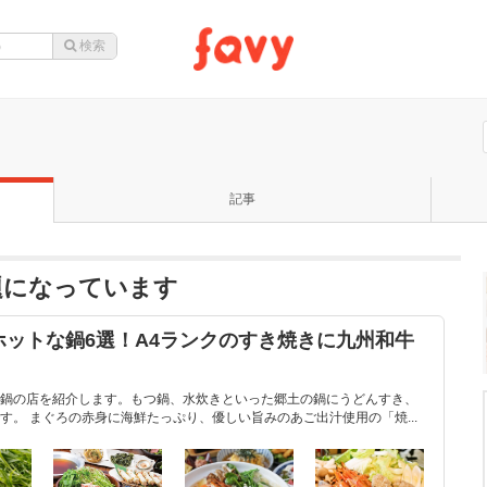
記事
題になっています
ットな鍋6選！A4ランクのすき焼きに九州和牛
鍋の店を紹介します。もつ鍋、水炊きといった郷土の鍋にうどんすき、
。 まぐろの赤身に海鮮たっぷり、優しい旨みのあご出汁使用の「焼...