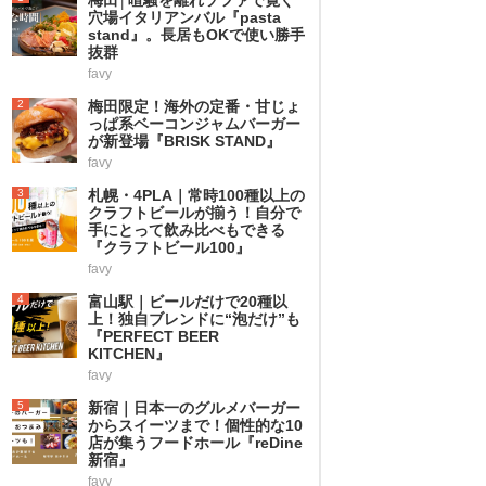
穴場イタリアンバル『pasta
stand』。長居もOKで使い勝手
抜群
favy
2
梅田限定！海外の定番・甘じょ
っぱ系ベーコンジャムバーガー
が新登場『BRISK STAND』
favy
3
札幌・4PLA｜常時100種以上の
クラフトビールが揃う！自分で
手にとって飲み比べもできる
『クラフトビール100』
favy
4
富山駅｜ビールだけで20種以
上！独自ブレンドに“泡だけ”も
『PERFECT BEER
KITCHEN』
favy
5
新宿｜日本一のグルメバーガー
からスイーツまで！個性的な10
店が集うフードホール『reDine
新宿』
favy