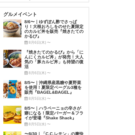
グルメイベント
8/6〜｜ゆずぽん酢でさっぱ
り！大根おろしをのせた夏限定
のカルビ丼を販売『焼きたての
かるび』
8月6日(木) 〜
『焼きたてのかるび』から「に
んにくカルビ丼」が発売！大人
気の「豚カルビ丼」も待望の復
活
8月6日(木) 〜
8/5〜｜沖縄県産黒糖や夏野菜
を使用！夏限定ベーグル3種を
販売『BAGEL&BAGEL』
8月5日(水) 〜
8/5〜｜ハラペーニョの辛さが
癖になる！限定バーガー＆フラ
イが登場『Shake Shack』
8月5日(水) 〜
〜8/30｜「C.C.レモン」の爽快