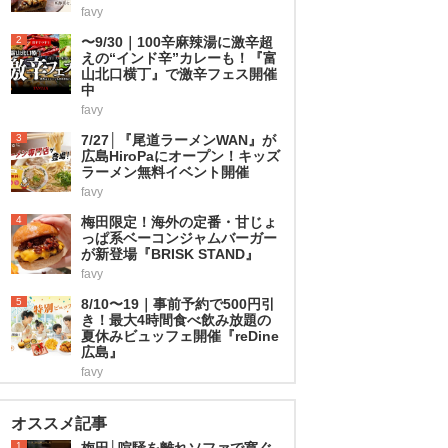
favy
2
〜9/30｜100辛麻辣湯に激辛超
えの“インド辛”カレーも！『富
山北口横丁』で激辛フェス開催
中
favy
3
7/27│『尾道ラーメンWAN』が
広島HiroPaにオープン！キッズ
ラーメン無料イベント開催
favy
4
梅田限定！海外の定番・甘じょ
っぱ系ベーコンジャムバーガー
が新登場『BRISK STAND』
favy
5
8/10〜19｜事前予約で500円引
き！最大4時間食べ飲み放題の
夏休みビュッフェ開催『reDine
広島』
favy
オススメ記事
1
梅田│喧騒を離れソファで寛ぐ