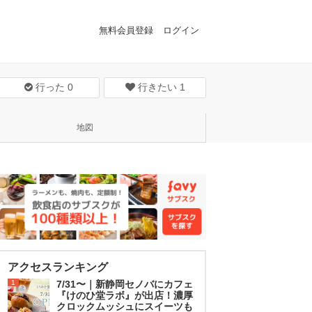
無料会員登録
ログイン
行った
0
行きたい
1
地図
アクセスランキング
1
7/31〜｜新静岡セノバにカフェ
『けのひ堂ラボ』が出店！濃厚
クロックムッシュにスイーツも