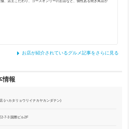
老舗、店主こだわり、コースオンリーのお店など、個性ある焼き鳥店が
お店が紹介されているグルメ記事をさらに見る
本情報
田店 (ハカタリョウリイナカヤカンダテン)
-7-3 国際ビル2F