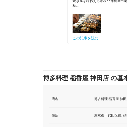
焼き鳥を味わえる昭和55年創業の
秋...
この記事を読む
博多料理 稲香屋 神田店 の基
店名
博多料理 稲香屋 神
住所
東京都千代田区鍛冶町2