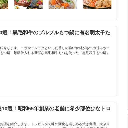
10選！黒毛和牛のプルプルもつ鍋に有名明太子た
紹介します。ニラやニンニクといった香りの強い食材がもつの甘みやコ
もつ鍋。毎朝仕入れる新鮮な黒毛和牛もつを使った「黒毛和牛もつ鍋」
10選！昭和55年創業の老舗に希少部位ひなトロ
お店を紹介します。トッピングで味の変化を楽しめる焼き鳥店、大ぶり