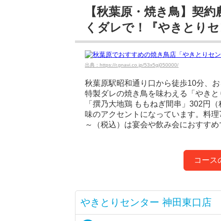
【秋葉原・焼き鳥】契約
くダレで！『やきとりセ
出典：https://r.gnavi.co.jp/53x5gj050000/
秋葉原駅昭和通り口から徒歩10分、
特製ダレの焼き鳥を味わえる「やきと
「撰乃大地鶏 ももねぎ間串」302円
味のアクセントになっています。料理7
～（税込）は宴会や飲み会におすすめ
コース
やきとりセンター 神田東口店