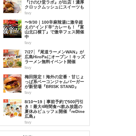
『けのひ堂ラボ』が出店！濃厚
クロックムッシュにスイーツも
favy
2
〜9/30｜100辛麻辣湯に激辛超
えの“インド辛”カレーも！『富
山北口横丁』で激辛フェス開催
中
favy
3
7/27│『尾道ラーメンWAN』が
広島HiroPaにオープン！キッズ
ラーメン無料イベント開催
favy
4
梅田限定！海外の定番・甘じょ
っぱ系ベーコンジャムバーガー
が新登場『BRISK STAND』
favy
5
8/10〜19｜事前予約で500円引
き！最大4時間食べ飲み放題の
夏休みビュッフェ開催『reDine
広島』
favy