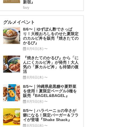
新宿』
favy
グルメイベント
8/6〜｜ゆずぽん酢でさっぱ
り！大根おろしをのせた夏限定
のカルビ丼を販売『焼きたての
かるび』
8月6日(木) 〜
『焼きたてのかるび』から「に
んにくカルビ丼」が発売！大人
気の「豚カルビ丼」も待望の復
活
8月6日(木) 〜
8/5〜｜沖縄県産黒糖や夏野菜
を使用！夏限定ベーグル3種を
販売『BAGEL&BAGEL』
8月5日(水) 〜
8/5〜｜ハラペーニョの辛さが
癖になる！限定バーガー＆フラ
イが登場『Shake Shack』
8月5日(水) 〜