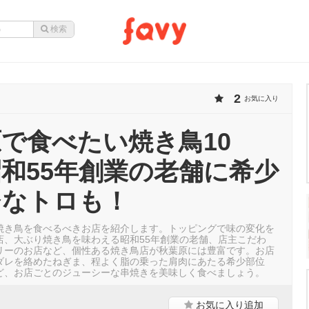
2
お気に入り
で食べたい焼き鳥10
和55年創業の老舗に希少
ひなトロも！
焼き鳥を食べるべきお店を紹介します。トッピングで味の変化を
店、大ぶり焼き鳥を味わえる昭和55年創業の老舗、店主こだわ
リーのお店など、個性ある焼き鳥店が秋葉原には豊富です。お店
ダレを絡めたねぎま、程よく脂の乗った肩肉にあたる希少部位
ど、お店ごとのジューシーな串焼きを美味しく食べましょう。
お気に入り
追加