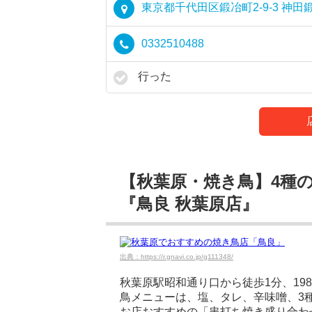
東京都千代田区鍛冶町2-9-3 神田
0332510488
行った
【秋葉原・焼き鳥】4種
『鳥良 秋葉原店』
出典：https://r.gnavi.co.jp/g111348/
秋葉原駅昭和通り口から徒歩1分、19
鳥メニューは、塩、タレ、辛味噌、3
お店おすすめの「串打ち焼き盛り合わせ