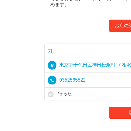
めます。
お店の
九
東京都千代田区神田松永町17 相沢
0352565522
行った