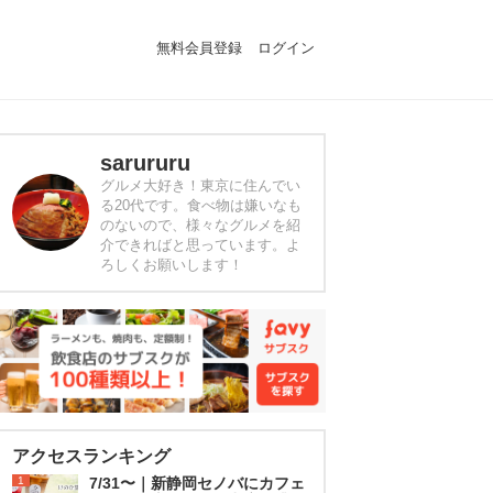
無料会員登録
ログイン
sarururu
グルメ大好き！東京に住んでい
る20代です。食べ物は嫌いなも
のないので、様々なグルメを紹
介できればと思っています。よ
ろしくお願いします！
アクセスランキング
1
7/31〜｜新静岡セノバにカフェ