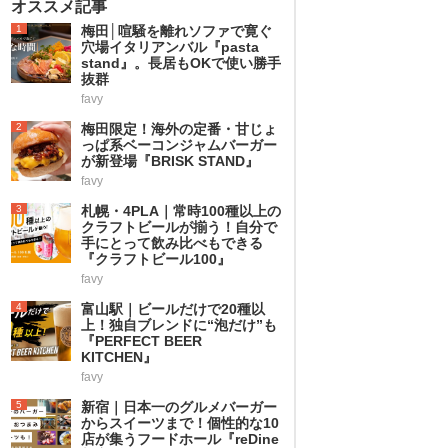
オススメ記事
1
梅田│喧騒を離れソファで寛ぐ
穴場イタリアンバル『pasta
stand』。長居もOKで使い勝手
抜群
favy
2
梅田限定！海外の定番・甘じょ
っぱ系ベーコンジャムバーガー
が新登場『BRISK STAND』
favy
3
札幌・4PLA｜常時100種以上の
クラフトビールが揃う！自分で
手にとって飲み比べもできる
『クラフトビール100』
favy
4
富山駅｜ビールだけで20種以
上！独自ブレンドに“泡だけ”も
『PERFECT BEER
KITCHEN』
favy
5
新宿｜日本一のグルメバーガー
からスイーツまで！個性的な10
店が集うフードホール『reDine