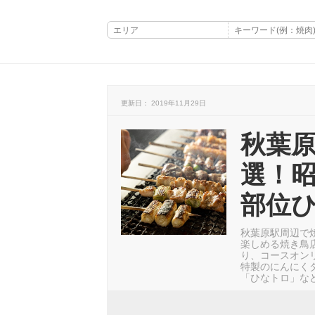
更新日： 2019年11月29日
秋葉原
選！昭
部位
秋葉原駅周辺で
楽しめる焼き鳥
り、コースオン
特製のにんにく
「ひなトロ」な