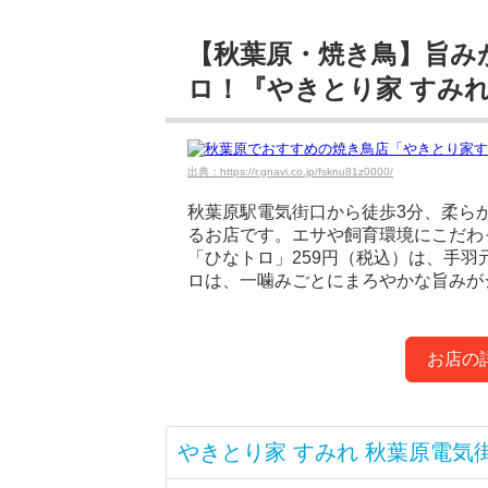
【秋葉原・焼き鳥】旨み
ロ！『やきとり家 すみれ
出典：https://r.gnavi.co.jp/fsknu81z0000/
秋葉原駅電気街口から徒歩3分、柔ら
るお店です。エサや飼育環境にこだわ
「ひなトロ」259円（税込）は、手
ロは、一噛みごとにまろやかな旨みが
お店の
やきとり家 すみれ 秋葉原電気