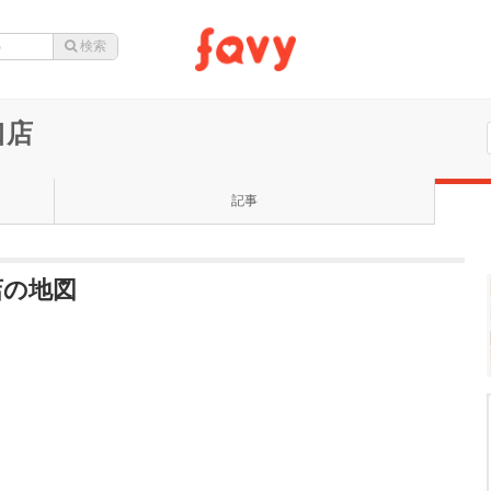
口店
記事
店の地図