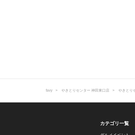
favy
やきとりセンター 神田東口店
やきとり
カテゴリ一覧
グルメイベント