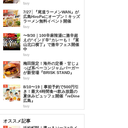
favy
2
7/27│『尾道ラーメンWAN』が
広島HiroPaにオープン！キッズ
ラーメン無料イベント開催
favy
3
〜9/30｜100辛麻辣湯に激辛超
えの“インド辛”カレーも！『富
山北口横丁』で激辛フェス開催
中
favy
4
梅田限定！海外の定番・甘じょ
っぱ系ベーコンジャムバーガー
が新登場『BRISK STAND』
favy
5
8/10〜19｜事前予約で500円引
き！最大4時間食べ飲み放題の
夏休みビュッフェ開催『reDine
広島』
favy
オススメ記事
1
浜松町駅｜選べるソース×ライ