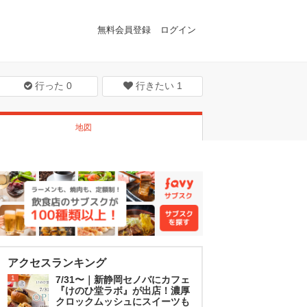
無料会員登録
ログイン
行った
0
行きたい
1
地図
アクセスランキング
1
7/31〜｜新静岡セノバにカフェ
『けのひ堂ラボ』が出店！濃厚
クロックムッシュにスイーツも