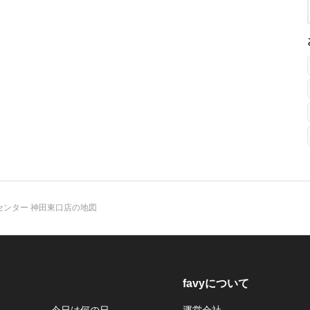
センター 神田東口店の地図
favyについて
今日は何の日
運営会社