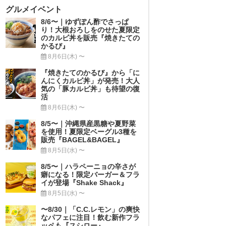
グルメイベント
8/6〜｜ゆずぽん酢でさっぱ
り！大根おろしをのせた夏限定
のカルビ丼を販売『焼きたての
かるび』
8月6日(木) 〜
『焼きたてのかるび』から「に
んにくカルビ丼」が発売！大人
気の「豚カルビ丼」も待望の復
活
8月6日(木) 〜
8/5〜｜沖縄県産黒糖や夏野菜
を使用！夏限定ベーグル3種を
販売『BAGEL&BAGEL』
8月5日(水) 〜
8/5〜｜ハラペーニョの辛さが
癖になる！限定バーガー＆フラ
イが登場『Shake Shack』
8月5日(水) 〜
〜8/30｜「C.C.レモン」の爽快
なパフェに注目！飲む新作フラ
ッペも『スシロー』