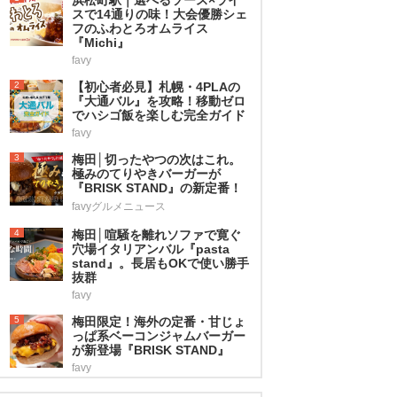
スで14通りの味！大会優勝シェ
フのふわとろオムライス
『Michi』
favy
2
【初心者必見】札幌・4PLAの
『大通バル』を攻略！移動ゼロ
でハシゴ飯を楽しむ完全ガイド
favy
3
梅田│切ったやつの次はこれ。
極みのてりやきバーガーが
『BRISK STAND』の新定番！
favyグルメニュース
4
梅田│喧騒を離れソファで寛ぐ
穴場イタリアンバル『pasta
stand』。長居もOKで使い勝手
抜群
favy
5
梅田限定！海外の定番・甘じょ
っぱ系ベーコンジャムバーガー
が新登場『BRISK STAND』
favy