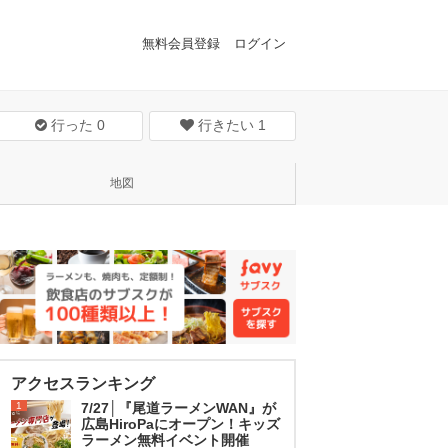
無料会員登録
ログイン
行った
0
行きたい
1
地図
アクセスランキング
1
7/27│『尾道ラーメンWAN』が
広島HiroPaにオープン！キッズ
ラーメン無料イベント開催