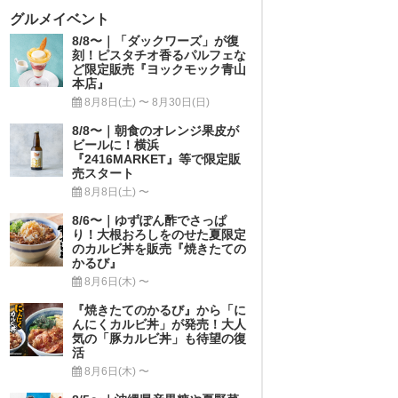
グルメイベント
8/8〜｜「ダックワーズ」が復
刻！ピスタチオ香るパルフェな
ど限定販売『ヨックモック青山
本店』
8月8日(土) 〜 8月30日(日)
8/8〜｜朝食のオレンジ果皮が
ビールに！横浜
『2416MARKET』等で限定販
売スタート
8月8日(土) 〜
8/6〜｜ゆずぽん酢でさっぱ
り！大根おろしをのせた夏限定
のカルビ丼を販売『焼きたての
かるび』
8月6日(木) 〜
『焼きたてのかるび』から「に
んにくカルビ丼」が発売！大人
気の「豚カルビ丼」も待望の復
活
8月6日(木) 〜