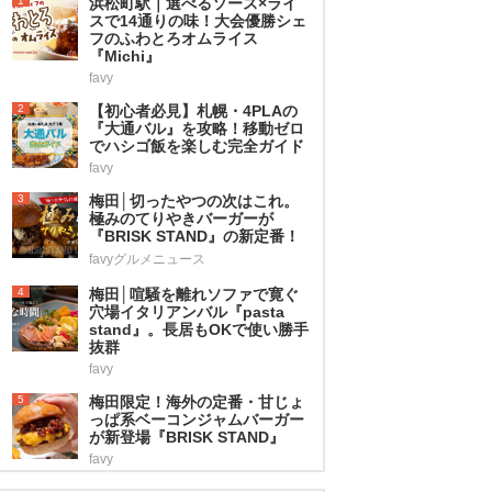
1
浜松町駅｜選べるソース×ライ
スで14通りの味！大会優勝シェ
フのふわとろオムライス
『Michi』
favy
2
【初心者必見】札幌・4PLAの
『大通バル』を攻略！移動ゼロ
でハシゴ飯を楽しむ完全ガイド
favy
3
梅田│切ったやつの次はこれ。
極みのてりやきバーガーが
『BRISK STAND』の新定番！
favyグルメニュース
4
梅田│喧騒を離れソファで寛ぐ
穴場イタリアンバル『pasta
stand』。長居もOKで使い勝手
抜群
favy
5
梅田限定！海外の定番・甘じょ
っぱ系ベーコンジャムバーガー
が新登場『BRISK STAND』
favy