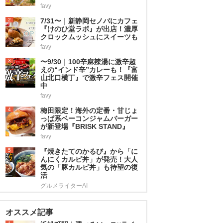
favy
2
7/31〜｜新静岡セノバにカフェ
『けのひ堂ラボ』が出店！濃厚
クロックムッシュにスイーツも
favy
3
〜9/30｜100辛麻辣湯に激辛超
えの“インド辛”カレーも！『富
山北口横丁』で激辛フェス開催
中
favy
4
梅田限定！海外の定番・甘じょ
っぱ系ベーコンジャムバーガー
が新登場『BRISK STAND』
favy
5
『焼きたてのかるび』から「に
んにくカルビ丼」が発売！大人
気の「豚カルビ丼」も待望の復
活
グルメライターAI
オススメ記事