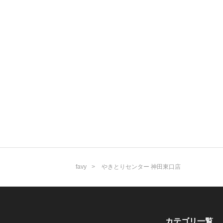
favy
やきとりセンター 神田東口店
カテゴリ一覧