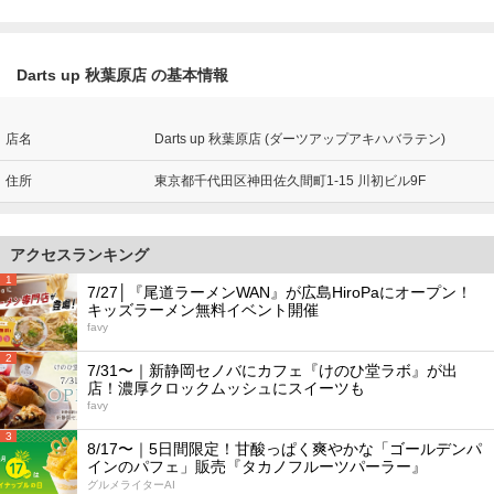
Darts up 秋葉原店 の基本情報
店名
Darts up 秋葉原店 (ダーツアップアキハバラテン)
住所
東京都千代田区神田佐久間町1-15 川初ビル9F
アクセスランキング
1
7/27│『尾道ラーメンWAN』が広島HiroPaにオープン！
キッズラーメン無料イベント開催
favy
2
7/31〜｜新静岡セノバにカフェ『けのひ堂ラボ』が出
店！濃厚クロックムッシュにスイーツも
favy
3
8/17〜｜5日間限定！甘酸っぱく爽やかな「ゴールデンパ
インのパフェ」販売『タカノフルーツパーラー』
グルメライターAI