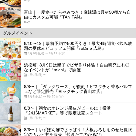
favy
5
富山｜一度食べたらやみつき！麻辣湯は具材50種から自
由にカスタム可能『TAN TAN』
favy
グルメイベント
8/10〜19｜事前予約で500円引き！最大4時間食べ飲み放
題の夏休みビュッフェ開催『reDine 広島』
8月10日(月) 〜 8月19日(水)
浜松町│8月9日は親子でピザ作り体験！自由研究にも◎
なイベントが『michi』で開催
8月9日(日) 〜
8/8〜｜「ダックワーズ」が復刻！ピスタチオ香るパルフ
ェなど限定販売『ヨックモック青山本店』
8月8日(土) 〜 8月30日(日)
8/8〜｜朝食のオレンジ果皮がビールに！横浜
『2416MARKET』等で限定販売スタート
8月8日(土) 〜
8/6〜｜ゆずぽん酢でさっぱり！大根おろしをのせた夏限
定のカルビ丼を販売『焼きたてのかるび』