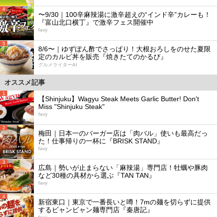
4
〜9/30｜100辛麻辣湯に激辛超えの“インド辛”カレーも！
『富山北口横丁』で激辛フェス開催中
favy
5
8/6〜｜ゆずぽん酢でさっぱり！大根おろしをのせた夏限
定のカルビ丼を販売『焼きたてのかるび』
グルメライターAI
オススメ記事
1
【Shinjuku】Wagyu Steak Meets Garlic Butter! Don't
Miss "Shinjuku Steak"
favy
2
梅田｜日本一のバーガー店は「肉バル」使いも最高だっ
た！仕事帰りの一杯に『BRISK STAND』
favy
3
広島｜勢いが止まらない「麻辣湯」専門店！牡蠣や豚肉
など30種の具材から選ぶ『TAN TAN』
favy
4
新宿東口｜東京で一番長いと噂！7mの麺を切らずに提供
するビャンビャン麺専門店『秦唐記』