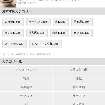
8月6日(木) 〜
おすすめカテゴリー
東京都(7546)
ラーメン(2305)
肉(2253)
居酒屋(1804)
ランチ(1225)
渋谷区(1215)
焼肉(1138)
カフェ(1130)
スイーツ(1130)
おもしろ・話題(1065)
favy
Darts up 秋葉原店
Darts up 秋葉原店の地図
カテゴリ一覧
グルメイベント
今日は何の日
特集
連載
新着情報
新着店舗
サブスク
ラーメン
肉
食べ放題