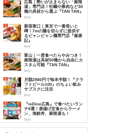
1
広島｜勢いが止まらない「麻辣
湯」専門店！牡蠣や豚肉など30
種の具材から選ぶ『TAN TAN』
favy
2
新宿東口｜東京で一番長いと
噂！7mの麺を切らずに提供す
るビャンビャン麺専門店『秦唐
記』
favy
3
富山｜一度食べたらやみつき！
麻辣湯は具材50種から自由にカ
スタム可能『TAN TAN』
favy
4
月額2980円で毎本半額！『クラ
フトビール100』のちょい飲み
サブスクに注目
favy
5
『reDine広島』で食べたいラン
チ8選！唐揚げ定食からラーメ
ン、海鮮丼、麻辣湯も！
favy