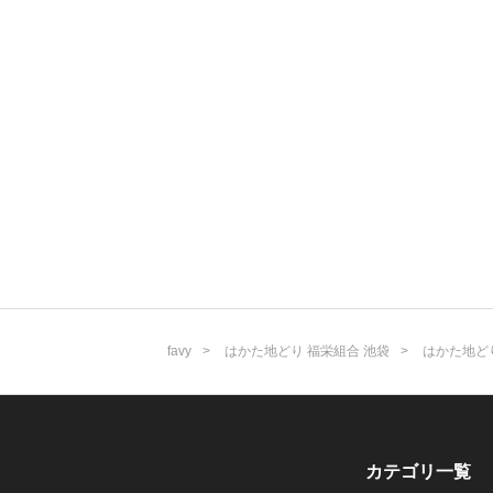
favy
はかた地どり 福栄組合 池袋
はかた地ど
カテゴリ一覧