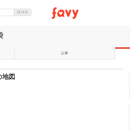
袋
記事
の地図