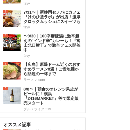
favy
2
7/31〜｜新静岡セノバにカフェ
『けのひ堂ラボ』が出店！濃厚
クロックムッシュにスイーツも
favy
3
〜9/30｜100辛麻辣湯に激辛超
えの“インド辛”カレーも！『富
山北口横丁』で激辛フェス開催
中
favy
4
【広島】原爆ドーム近くのおす
すめラーメン8選！ご当地麺か
ら話題の一杯まで
ラーメン.com
5
8/8〜｜朝食のオレンジ果皮が
ビールに！横浜
『2416MARKET』等で限定販
売スタート
グルメライターAI
オススメ記事