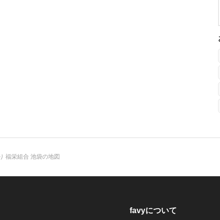
り 福栄組合 池袋の地図
favyについて