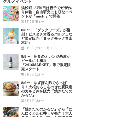
グルメイベント
浜松町│8月9日は親子でピザ作
り体験！自由研究にも◎なイベ
ントが『michi』で開催
8月9日(日) 〜
8/8〜｜「ダックワーズ」が復
刻！ピスタチオ香るパルフェな
ど限定販売『ヨックモック青山
本店』
8月8日(土) 〜 8月30日(日)
8/8〜｜朝食のオレンジ果皮が
ビールに！横浜
『2416MARKET』等で限定販
売スタート
8月8日(土) 〜
8/6〜｜ゆずぽん酢でさっぱ
り！大根おろしをのせた夏限定
のカルビ丼を販売『焼きたての
かるび』
8月6日(木) 〜
『焼きたてのかるび』から「に
んにくカルビ丼」が発売！大人