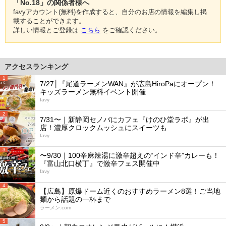
「No.18」の関係者様へ
favyアカウント(無料)を作成すると、自分のお店の情報を編集し掲
載することができます。
詳しい情報とご登録は
こちら
をご確認ください。
アクセスランキング
1
7/27│『尾道ラーメンWAN』が広島HiroPaにオープン！
キッズラーメン無料イベント開催
favy
2
7/31〜｜新静岡セノバにカフェ『けのひ堂ラボ』が出
店！濃厚クロックムッシュにスイーツも
favy
3
〜9/30｜100辛麻辣湯に激辛超えの“インド辛”カレーも！
『富山北口横丁』で激辛フェス開催中
favy
4
【広島】原爆ドーム近くのおすすめラーメン8選！ご当地
麺から話題の一杯まで
ラーメン.com
5