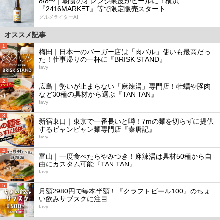
8/8〜｜朝食のオレンジ果皮がビールに！横浜
『2416MARKET』等で限定販売スタート
グルメライターAI
オススメ記事
1
梅田｜日本一のバーガー店は「肉バル」使いも最高だっ
た！仕事帰りの一杯に『BRISK STAND』
favy
2
広島｜勢いが止まらない「麻辣湯」専門店！牡蠣や豚肉
など30種の具材から選ぶ『TAN TAN』
favy
3
新宿東口｜東京で一番長いと噂！7mの麺を切らずに提供
するビャンビャン麺専門店『秦唐記』
favy
4
富山｜一度食べたらやみつき！麻辣湯は具材50種から自
由にカスタム可能『TAN TAN』
favy
5
月額2980円で毎本半額！『クラフトビール100』のちょ
い飲みサブスクに注目
favy