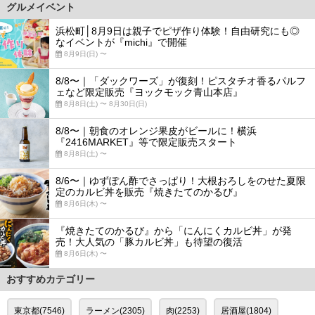
グルメイベント
浜松町│8月9日は親子でピザ作り体験！自由研究にも◎
なイベントが『michi』で開催
8月9日(日) 〜
8/8〜｜「ダックワーズ」が復刻！ピスタチオ香るパルフ
ェなど限定販売『ヨックモック青山本店』
8月8日(土) 〜 8月30日(日)
8/8〜｜朝食のオレンジ果皮がビールに！横浜
『2416MARKET』等で限定販売スタート
8月8日(土) 〜
8/6〜｜ゆずぽん酢でさっぱり！大根おろしをのせた夏限
定のカルビ丼を販売『焼きたてのかるび』
8月6日(木) 〜
『焼きたてのかるび』から「にんにくカルビ丼」が発
売！大人気の「豚カルビ丼」も待望の復活
8月6日(木) 〜
おすすめカテゴリー
東京都(7546)
ラーメン(2305)
肉(2253)
居酒屋(1804)