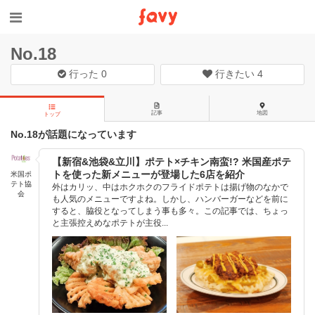
No.18
行った
0
行きたい
4
記事
地図
トップ
No.18が話題になっています
【新宿&池袋&立川】ポテト×チキン南蛮!? 米国産ポテ
トを使った新メニューが登場した6店を紹介
米国ポ
テト協
外はカリッ、中はホクホクのフライドポテトは揚げ物のなかで
会
も人気のメニューですよね。しかし、ハンバーガーなどを前に
すると、脇役となってしまう事も多々。この記事では、ちょっ
と主張控えめなポテトが主役...