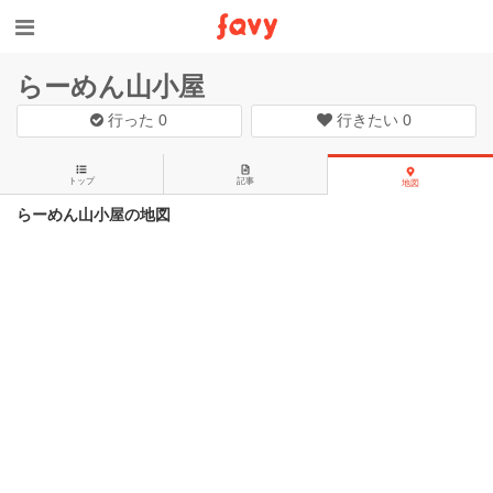
らーめん山小屋
行った
0
行きたい
0
トップ
記事
地図
らーめん山小屋の地図