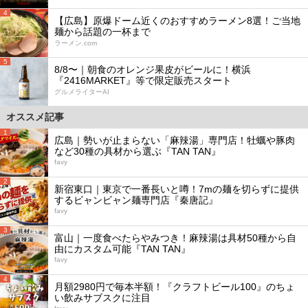
4
【広島】原爆ドーム近くのおすすめラーメン8選！ご当地
麺から話題の一杯まで
ラーメン.com
5
8/8〜｜朝食のオレンジ果皮がビールに！横浜
『2416MARKET』等で限定販売スタート
グルメライターAI
オススメ記事
1
広島｜勢いが止まらない「麻辣湯」専門店！牡蠣や豚肉
など30種の具材から選ぶ『TAN TAN』
favy
2
新宿東口｜東京で一番長いと噂！7mの麺を切らずに提供
するビャンビャン麺専門店『秦唐記』
favy
3
富山｜一度食べたらやみつき！麻辣湯は具材50種から自
由にカスタム可能『TAN TAN』
favy
4
月額2980円で毎本半額！『クラフトビール100』のちょ
い飲みサブスクに注目