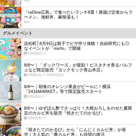
favy
5
『reDine広島』で食べたいランチ8選！唐揚げ定食からラ
ーメン、海鮮丼、麻辣湯も！
favy
グルメイベント
浜松町│8月9日は親子でピザ作り体験！自由研究にも◎
なイベントが『michi』で開催
8月9日(日) 〜
8/8〜｜「ダックワーズ」が復刻！ピスタチオ香るパルフ
ェなど限定販売『ヨックモック青山本店』
8月8日(土) 〜 8月30日(日)
8/8〜｜朝食のオレンジ果皮がビールに！横浜
『2416MARKET』等で限定販売スタート
8月8日(土) 〜
8/6〜｜ゆずぽん酢でさっぱり！大根おろしをのせた夏限
定のカルビ丼を販売『焼きたてのかるび』
8月6日(木) 〜
『焼きたてのかるび』から「にんにくカルビ丼」が発
売！大人気の「豚カルビ丼」も待望の復活