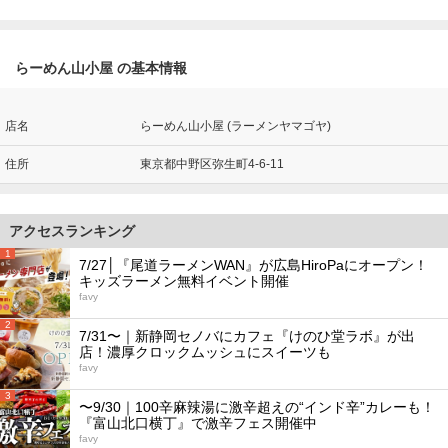
らーめん山小屋 の基本情報
店名
らーめん山小屋 (ラーメンヤマゴヤ)
住所
東京都中野区弥生町4-6-11
アクセスランキング
1
7/27│『尾道ラーメンWAN』が広島HiroPaにオープン！
キッズラーメン無料イベント開催
favy
2
7/31〜｜新静岡セノバにカフェ『けのひ堂ラボ』が出
店！濃厚クロックムッシュにスイーツも
favy
3
〜9/30｜100辛麻辣湯に激辛超えの“インド辛”カレーも！
『富山北口横丁』で激辛フェス開催中
favy