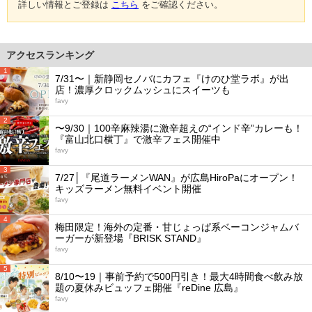
詳しい情報とご登録は
こちら
をご確認ください。
アクセスランキング
1
7/31〜｜新静岡セノバにカフェ『けのひ堂ラボ』が出
店！濃厚クロックムッシュにスイーツも
favy
2
〜9/30｜100辛麻辣湯に激辛超えの“インド辛”カレーも！
『富山北口横丁』で激辛フェス開催中
favy
3
7/27│『尾道ラーメンWAN』が広島HiroPaにオープン！
キッズラーメン無料イベント開催
favy
4
梅田限定！海外の定番・甘じょっぱ系ベーコンジャムバ
ーガーが新登場『BRISK STAND』
favy
5
8/10〜19｜事前予約で500円引き！最大4時間食べ飲み放
題の夏休みビュッフェ開催『reDine 広島』
favy