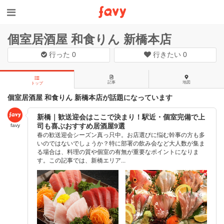
個室居酒屋 和食りん 新橋本店
行った
0
行きたい
0
記事
地図
トップ
個室居酒屋 和食りん 新橋本店が話題になっています
新橋｜歓送迎会はここで決まり！駅近・個室完備で上
司も喜ぶおすすめ居酒屋9選
favy
春の歓送迎会シーズン真っ只中。お店選びに悩む幹事の方も多
いのではないでしょうか？特に部署の飲み会など大人数が集ま
る場合は、料理の質や個室の有無が重要なポイントになりま
す。この記事では、新橋エリア...