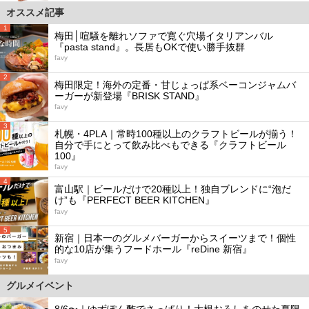
オススメ記事
1
梅田│喧騒を離れソファで寛ぐ穴場イタリアンバル
『pasta stand』。長居もOKで使い勝手抜群
favy
2
梅田限定！海外の定番・甘じょっぱ系ベーコンジャムバ
ーガーが新登場『BRISK STAND』
favy
3
札幌・4PLA｜常時100種以上のクラフトビールが揃う！
自分で手にとって飲み比べもできる『クラフトビール
100』
favy
4
富山駅｜ビールだけで20種以上！独自ブレンドに“泡だ
け”も『PERFECT BEER KITCHEN』
favy
5
新宿｜日本一のグルメバーガーからスイーツまで！個性
的な10店が集うフードホール『reDine 新宿』
favy
グルメイベント