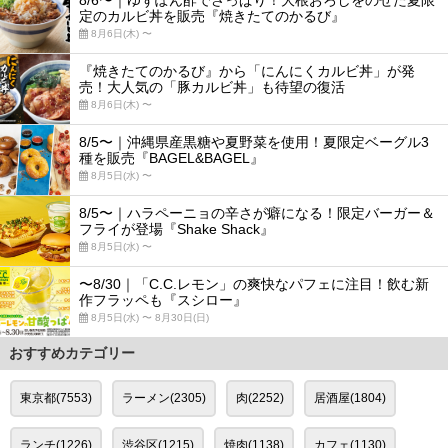
8/6〜｜ゆずぽん酢でさっぱり！大根おろしをのせた夏限
定のカルビ丼を販売『焼きたてのかるび』
8月6日(木) 〜
『焼きたてのかるび』から「にんにくカルビ丼」が発
売！大人気の「豚カルビ丼」も待望の復活
8月6日(木) 〜
8/5〜｜沖縄県産黒糖や夏野菜を使用！夏限定ベーグル3
種を販売『BAGEL&BAGEL』
8月5日(水) 〜
8/5〜｜ハラペーニョの辛さが癖になる！限定バーガー＆
フライが登場『Shake Shack』
8月5日(水) 〜
〜8/30｜「C.C.レモン」の爽快なパフェに注目！飲む新
作フラッペも『スシロー』
8月5日(水) 〜 8月30日(日)
おすすめカテゴリー
東京都(7553)
ラーメン(2305)
肉(2252)
居酒屋(1804)
ランチ(1226)
渋谷区(1215)
焼肉(1138)
カフェ(1130)